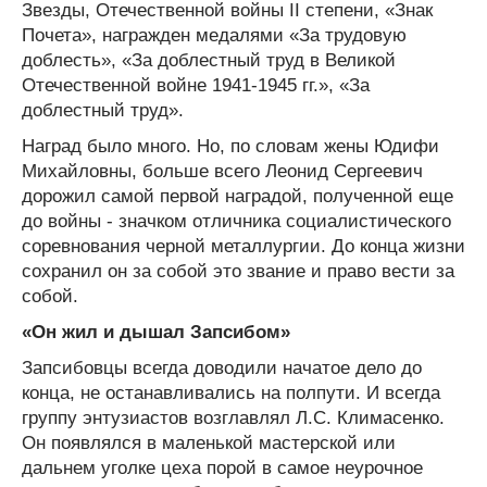
Звезды, Отечественной войны II степени, «Знак
Почета», награжден медалями «За трудовую
доблесть», «За доблестный труд в Великой
Отечественной войне 1941-1945 гг.», «За
доблестный труд».
Наград было много. Но, по словам жены Юдифи
Михайловны, больше всего Леонид Сергеевич
дорожил самой первой наградой, полученной еще
до войны - значком отличника социалистического
соревнования черной металлургии. До конца жизни
сохранил он за собой это звание и право вести за
собой.
«Он жил и дышал Запсибом»
Запсибовцы всегда доводили начатое дело до
конца, не останавливались на полпути. И всегда
группу энтузиастов возглавлял Л.С. Климасенко.
Он появлялся в маленькой мастерской или
дальнем уголке цеха порой в самое неурочное