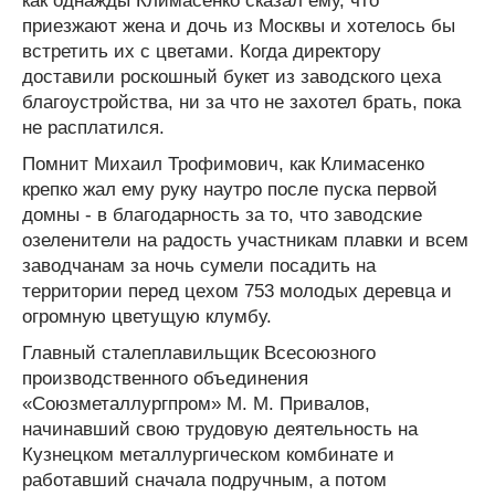
как однажды Климасенко сказал ему, что
приезжают жена и дочь из Москвы и хотелось бы
встретить их с цветами. Когда директору
доставили роскошный букет из заводского цеха
благоустройства, ни за что не захотел брать, пока
не расплатился.
Помнит Михаил Трофимович, как Климасенко
крепко жал ему руку наутро после пуска первой
домны - в благодарность за то, что заводские
озеленители на радость участникам плавки и всем
заводчанам за ночь сумели посадить на
территории перед цехом 753 молодых деревца и
огромную цветущую клумбу.
Главный сталеплавильщик Всесоюзного
производственного объединения
«Союзметаллургпром» М. М. Привалов,
начинавший свою трудовую деятельность на
Кузнецком металлургическом комбинате и
работавший сначала подручным, а потом