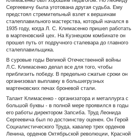
Климасенко был хорошим педагогом. Но Леониду
Сергеевичу была уготована другая судьба. Ему
предстоял стремительный взлет к вершинам
сталеплавильного мастерства, который начался в
1935 году, когда Л. С. Климасенко пришел работать
в мартеновский цех. На Кузнецком комбинате он
прошел путь от подручного сталевара до главного
сталеплавильщика.
В суровые годы Великой Отечественной войны
Л.С. Климасенко делал все для того, чтобы
приблизить победу. В предельно сжатые сроки он
организовал выплавку в большегрузных
мартеновских печах броневой стали.
Талант Климасенко - организатора и металлурга с
большой буквы - в полной мере проявился в годы
его работы директором Запсиба. Труд Леонида
Сергеевича был по достоинству оценен. Он Герой
Социалистического Труда, кавалер трех орденов
Ленина, орденов Октябрьской революции, Красной