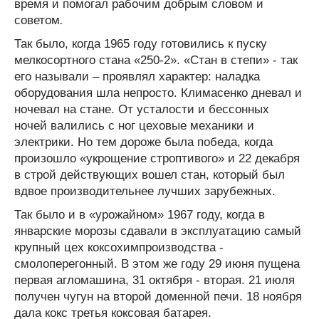
время и помогал рабочим добрым словом и
советом
.
Так было, когда 1965 году готовились к пуску
мелкосортного стана «250-2». «Стан в степи» - так
его называли – проявлял характер: наладка
оборудования шла непросто. Климасенко дневал и
ночевал на стане. От усталости и бессонных
ночей валились с ног цеховые механики и
электрики. Но тем дороже была победа, когда
произошло «укрощение строптивого» и 22 декабря
в строй действующих вошел стан, который был
вдвое производительнее лучших зарубежных.
Так было и в «урожайном» 1967 году, когда в
январские морозы сдавали в эксплуатацию самый
крупный цех коксохимпроизводства -
смолоперегонный. В этом же году 29 июня пущена
первая агломашина, 31 октября - вторая. 21 июля
получен чугун на второй доменной печи. 18 ноября
дала кокс третья коксовая батарея.