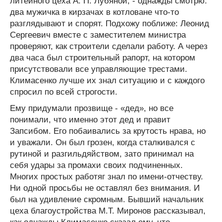
литейного цеха А. П. Лубяной, - однажды смотрю:
два мужичка в кирзачах в котловане что-то
разглядывают и спорят. Подхожу поближе: Леонид
Сергеевич вместе с заместителем министра
проверяют, как строители сделали работу. А через
два часа был строительный рапорт, на котором
присутствовали все управляющие трестами.
Климасенко лучше их знал ситуацию и с каждого
спросил по всей строгости.
Ему придумали прозвище - «дед», но все
понимали, что именно этот дед и правит
Запсибом. Его побаивались за крутость нрава, но
и уважали. Он был грозен, когда сталкивался с
рутиной и разгильдяйством, зато принимал на
себя удары за промахи своих подчиненных.
Многих простых работяг знал по имени-отчеству.
Ни одной просьбы не оставлял без внимания. И
был на удивление скромным. Бывший начальник
цеха благоустройства М.Т. Миронов рассказывал,