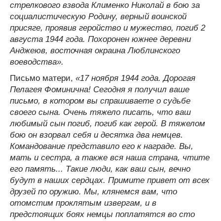
стрелкового взвода Клименко Николай в бою за
социалистическую Родину, верный воинской
присяге, проявив геройство и мужество, погиб 2
августа 1944 года. Похоронен южнее деревни
Анджеюв, восточная окраина Люблинского
воеводства».
Письмо матери,
«17 ноября 1944 года. Дорогая
Пелагея Фоминична! Сегодня я получил ваше
письмо, в котором вы спрашиваете о судьбе
своего сына. Очень тяжело писать, что ваш
любимый сын погиб, погиб как герой. В тяжелом
бою он взорвал себя и десятка два немцев.
Командование представило его к награде. Вы,
мать и сестра, а также вся наша страна, чтите
его память... Такие люди, как ваш сын, вечно
будут в наших сердцах. Примите привет от всех
друзей по оружию. Мы, клянемся вам, что
отомстим проклятым извергам, и в
предстоящих боях немцы поплатятся во сто