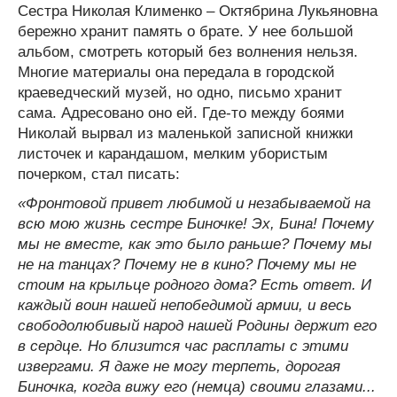
Сестра Николая Клименко – Октябрина Лукьяновна
бережно хранит память о брате. У нее большой
альбом, смотреть который без волнения нельзя.
Многие материалы она передала в городской
краеведческий музей, но одно, письмо хранит
сама. Адресовано оно ей. Где-то между боями
Николай вырвал из маленькой записной книжки
листочек и карандашом, мелким убористым
почерком, стал писать:
«Фронтовой привет любимой и незабываемой на
всю мою жизнь сестре Биночке! Эх, Бина! Почему
мы не вместе, как это было раньше? Почему мы
не на танцах? Почему не в кино? Почему мы не
стоим на крыльце родного дома? Есть ответ. И
каждый воин нашей непобедимой армии, и весь
свободолюбивый народ нашей Родины держит его
в сердце. Но близится час расплаты с этими
извергами. Я даже не могу терпеть, дорогая
Биночка, когда вижу его (немца) своими глазами...