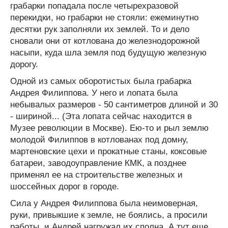
грабарки попадала после четырехразовой
перекидки, но грабарки не стояли: ежеминутно
десятки рук заполняли их землей. То и дело
сновали они от котлована до железнодорожной
насыпи, куда шла земля под будущую железную
дорогу.
Одной из самых оборотистых была грабарка
Андрея Филиппова. У него и лопата была
небывалых размеров - 50 сантиметров длиной и 30
- шириной... (Эта лопата сейчас находится в
Музее революции в Москве). Ею-то и рыл землю
молодой Филиппов в котлованах под домну,
мартеновские цехи и прокатные станы, коксовые
батареи, заводоуправление КМК, а позднее
применял ее на строительстве железных и
шоссейных дорог в городе.
Сила у Андрея Филиппова была неимоверная,
руки, привыкшие к земле, не боялись, а просили
работы, и Андрей нагружал их сполна. А тут еще