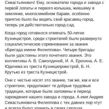
Севастьянович! Ему, основателю города и завода с
первой лопаты и первого колышка, жившему в
землянке, многосемейном бараке, особенно
приятно было бы видеть свой красавец-город,
теперь уж действительно город-сад.
Когда город готовился отмечать 50-летие
Кузнецкстроя, среди строителей было развернуто
социалистическое соревнование за звание
«Бригада имени Филиппова». Четыре бригады
были удостоены этого почетного звания. Это
коллективы А. В. Самолдиной, И. А. Ерохина, А. Е.
Юдичева из треста Кузнецкпромстрой, Б. Н.
Крутько из треста Кузнецкстрой.
Они с честью носят это звание, так же, как и все
строители, продолжают те добрые трудовые
традиции, которые были заложены в период
зарождения нашего завода и города. А имя Андрея
Севастьяновича Филиппова с тех давних пор чтут
и всегда будут хранить в своих сердцах