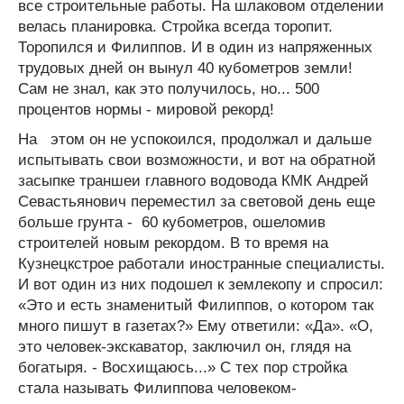
все строительные работы. На шлаковом отделении
велась планировка. Стройка всегда торопит.
Торопился и Филиппов. И в один из напряженных
трудовых дней он вынул 40 кубометров земли!
Сам не знал, как это получилось, но... 500
процентов нормы - мировой рекорд!
На этом он не успокоился, продолжал и дальше
испытывать свои возможности, и вот на обратной
засыпке траншеи главного водовода КМК Андрей
Севастьянович переместил за световой день еще
больше грунта - 60 кубометров, ошеломив
строителей новым рекордом. В то время на
Кузнецкстрое работали иностранные специалисты.
И вот один из них подошел к землекопу и спросил:
«Это и есть знаменитый Филиппов, о котором так
много пишут в газетах?» Ему ответили: «Да». «О,
это человек-экскаватор, заключил он, глядя на
богатыря. - Восхищаюсь...» С тех пор стройка
стала называть Филиппова человеком-