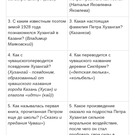
(
Наталья Яковлевна
Яковлева
)
3. С каким известным поэтом
3. Какая настоящая
зимой 1928 года
фамилия Петра Хузангая?
познакомился Хузангай в
(
Казанков
)
Казани? (
Владимир
Маяковский
)
4. Как с
4. Как переводится с
чувашскогоперводится
чувашского название
псевдоним Хузангай?
деревни Сиктĕрме?
(
Хузангай - псевдоним,
(
«детская люлька»,
образованный от
«колыбель»
)
чувашского названия
города Казань (Хусан) и
глагола «идти» (кай)
)
5. Как называлась первая
5. Какое произведение
книга, прочитанная Петром
оказало на подростка Петра
еще до школы?
(«Сказки и
Хузангая сильное
предания Чуваш»
)
моральное воздействие,
после чего он стал
пробовать свои силы в