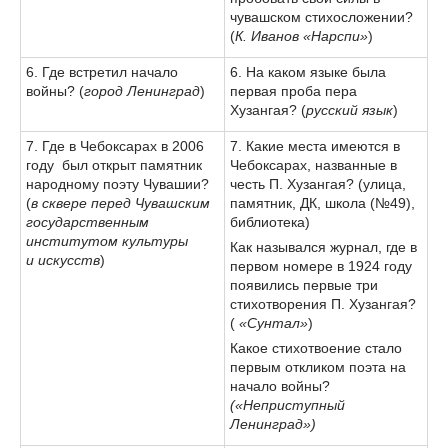
чувашском стихосложении?
(
К. Иванов «Нарспи»
)
6. Где встретил начало
6. На каком языке была
войны? (
город Ленинград
)
первая проба пера
Хузангая? (
русский язык
)
7. Где в Чебоксарах в 2006
7. Какие места имеются в
году был открыт памятник
Чебоксарах, названные в
народному поэту Чувашии?
честь П. Хузангая? (улица,
(
в сквере перед Чувашским
памятник, ДК, школа (№49),
государственным
библиотека)
институтом культуры
Как назывался журнал, где в
и искусств
)
первом номере в 1924 году
появились первые три
стихотворения П. Хузангая?
(
«Сунтал»
)
Какое стихотвоение стало
первым откликом поэта на
начало войны?
(«Неприступный
Ленинград»)