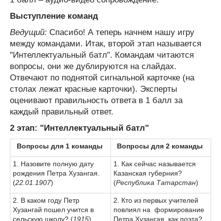
Выступление команд
Ведущий:
Спасибо! А теперь начнем нашу игру
между командами. Итак, второй этап называется
"Интеллектуальный батл". Командам читаются
вопросы, они же дублируются на слайдах.
Отвечают по поднятой сигнальной карточке (на
столах лежат красные карточки). Эксперты
оценивают правильность ответа в 1 балл за
каждый правильный ответ.
2 этап: "Интеллектуальный батл"
Вопросы для 1 команды
Вопросы для 2 команды
1. Назовите полную дату
1. Как сейчас называется
рождения Петра Хузангая.
Казанская губерния?
(
22.01.1907
)
(
Республика Татарстан
)
2. В каком году Петр
2. Кто из первых учителей
Хузангай пошел учится в
повлиял на формирование
сельскую школу? (
1915
)
Петра Хузангая, как поэта?