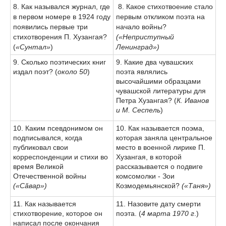
8. Как назывался журнал, где
8. Какое стихотвоение стало
в первом номере в 1924 году
первым откликом поэта на
появились первые три
начало войны?
стихотворения П. Хузангая?
(«Неприступный
(
«Сунтал»
)
Ленинград»)
9. Сколько поэтических книг
9. Какие два чувашских
издал поэт? (
около 50
)
поэта являлись
высочайшими образцами
чувашской литературы для
Петра Хузангая? (
К. Иванов
и М. Сеспель
)
10. Каким псевдонимом он
10. Как называется поэма,
подписывался, когда
которая заняла центральное
публиковал свои
место в военной лирике П.
корреспонденции и стихи во
Хузангая, в которой
время Великой
рассказывается о подвиге
Отечественной войны
комсомолки - Зои
(«С
ă
вар»)
Козмодемьянской?
(«Таня»)
11. Как называется
11. Назовите дату смерти
стихотворение, которое он
поэта. (
4 марта 1970 г
.)
написал после окончания