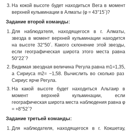
На кокой высоте будет находиться Вега в момент
верхней кульминации в Алматы (φ = 43°15´)?
Задание второй команды:
Для наблюдателя, находящегося в г. Алматы,
звезда в момент верхней кульминации находится
на высоте 32°50´. Какого склонение этой звезды,
если географическая широта этого места равна
50°22´?
Видимая звездная величина Регула равна m
1
=1,35,
а Сириуса m
2
= −1,58. Вычислить во сколько раз
Сириус ярче Регула.
На какой высоте будет находиться Альтаир в
момент верхней кульминации, если
географическая широта места наблюдения равна φ
= +8°52´?
Задание третьей команды:
Для наблюдателя, находящегося в г. Кокшетау,