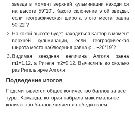
звезда в момент верхней кульминации находится
на высоте 59°10´. Какого склонение этой звезды,
если географическая широта этого места равна
50°22´?
На кокой высоте будет находиться Кастор в момент
верхней кульминации, если географическая
широта места наблюдения равна φ = −26°19´?
Видимая звездная величина Алголя равна
m
1
=1,12, а Ригеля m
2
=0,12. Вычислить во сколько
раз Ригель ярче Алголя
Подведение итогов
Подсчитывается общее количество баллов за все
туры. Команда, которая набрала максимальное
количество баллов является победителем.