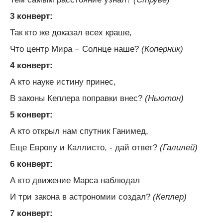
3 конверт:
Так кто же доказал всех краше,
Что центр Мира − Солнце наше?
(Коперник)
4 конверт:
А кто науке истину принес,
В законы Кеплера поправки внес?
(Ньютон)
5 конверт:
А кто открыл нам спутник Ганимед,
Еще Европу и Каллисто, - дай ответ?
(Галилей)
6 конверт:
А кто движение Марса наблюдал
И три закона в астрономии создал?
(Кеплер)
7 конверт: