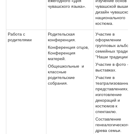
ежегодного «Дня
Изучение основ
чувашского языка».
чувашской вышивки
дизайн чувашского
национального
костюма.
Работа с
Родительская
Участие в
родителями
конференция.
оформлении
групповых альбомо
Конференция отцов,
семейных традици
Конференция
“Наши традиции”.
матерей.
Участие в фото -
Общешкольные и
выставках.
классные
родительские
Участие в
собрания.
театрализованных
представлениях,
изготовление
декораций и
костюмов к
спектаклю.
Составление
генеалогического
древа семьи.