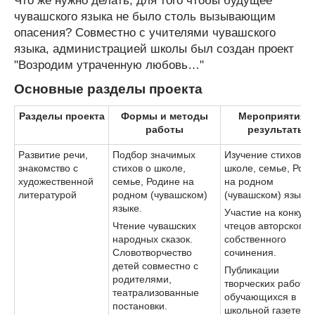
Что же нужно делать, для того чтобы будущее
чувашского языка не было столь вызывающим
опасения? Совместно с учителями чувашского
языка, администрацией школы был создан проект
"Возродим утраченную любовь…"
Основные разделы проекта
Разделы проекта
Формы и методы
Мероприятия и
работы
результаты
Развитие речи,
Подбор значимых
Изучение стихов о
знакомство с
стихов о школе,
школе, семье, Род
художественной
семье, Родине на
на родном
литературой
родном (чувашском)
(чувашском) языке.
языке.
Участие на конкурс
Чтение чувашских
чтецов авторского 
народных сказок.
собственного
Словотворчество
сочинения.
детей совместно с
Публикации
родителями,
творческих работ
театрализованные
обучающихся в
постановки.
школьной газете