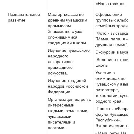
«Наша газета».
Познавательное
Мастер-классы по
Оформление
развитие
древним чувашским
групповых альбомо
промыслам.
семейных традици
Знакомство с уже
Фото - выставка
сложившимися
“Мама, папа, я –
традициями школы.
дружная семья”.
Изучение чувашского
Экскурсии в музеи
народного
Ведение летописи
декоративно-
школы
прикладного
Участие в
искусства.
олимпиадах по
Изучение традиций
чувашскому языку 
народов Российской
литературе,
Федерации.
технологии, культу
Организация встреч с
родного края.
интересными
Проекты «Флора и
людьми, земляками,
фауна Чувашской
чувашскими
Республики»,
писателями и
Экологические тро
поэтами.
«Маршруты. На пут