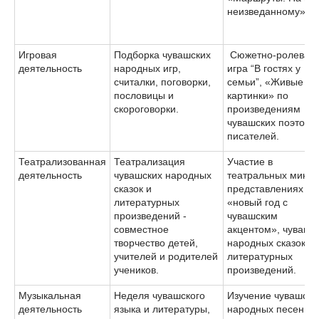
неизведанному».
Игровая
Подборка чувашских
Сюжетно-ролевая
деятельность
народных игр,
игра “В гостях у
считалки, поговорки,
семьи”, «Живые
пословицы и
картинки» по
скороговорки.
произведениям
чувашских поэтов и
писателей.
Театрализованная
Театрализация
Участие в
деятельность
чувашских народных
театральных мини-
сказок и
представлениях
литературных
«новый год с
произведений -
чувашским
совместное
акцентом», чувашс
творчество детей,
народных сказок и
учителей и родителей
литературных
учеников.
произведений.
Музыкальная
Неделя чувашского
Изучение чувашски
деятельность
языка и литературы,
народных песен,