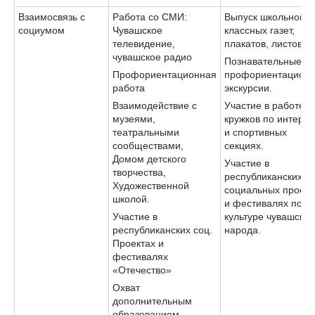
Взаимосвязь с
Работа со СМИ:
Выпуск школьной 
социумом
Чувашское
классных газет,
телевидение,
плакатов, листовок.
чувашское радио
Познавательные
Профориентационная
профориентацион
работа
экскурсии.
Взаимодействие с
Участие в работе
музеями,
кружков по интере
театральными
и спортивных
сообществами,
секциях.
Домом детского
Участие в
творчества,
республиканских
Художественной
социальных проект
школой.
и фестивалях по
Участие в
культуре чувашског
республиканских соц.
народа.
Проектах и
фестивалях
«Отечество»
Охват
дополнительным
образованием.