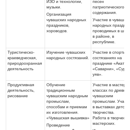
ИЗО и технологии,
песен
музыки.
патриотического
содержания.
Организация
чувашских народных
Участие в чувашски
праздников,
народных праздник
хороводов.
проводимых в школ
в районе, в
республике.
Туристическо-
Изучение чувашских
Участие в спортив
краеведческая,
народных состязаний.
состязаниях на
природоохранная
празднике «Акатуй»
деятельность
«Саварни», «Сурхи
уяв».
Продуктивная
Обучение
Участие в мастер-
деятельность,
традиционным
классах по древни
рисование
чувашским народным
чувашским
промыслам,
промыслам. Участ
способам и приемам
в выставках детско
их изготовления.
творчества.
«Чувашская вышивка»
Работа в творчески
мастерских.
Проведение