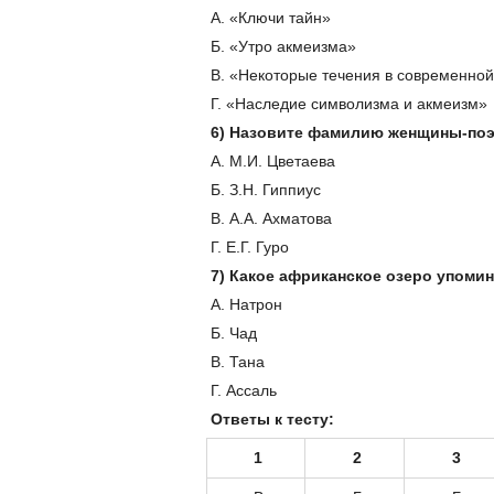
А. «Ключи тайн»
Б. «Утро акмеизма»
В. «Некоторые течения в современной
Г. «Наследие символизма и акмеизм»
6) Назовите фамилию женщины-поэт
А. М.И. Цветаева
Б. З.Н. Гиппиус
В. А.А. Ахматова
Г. Е.Г. Гуро
7) Какое африканское озеро упоми
А. Натрон
Б. Чад
В. Тана
Г. Ассаль
Ответы к тесту:
1
2
3