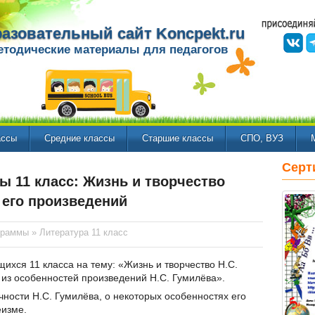
азовательный сайт Koncpekt.ru
етодические материалы для педагогов
ассы
Средние классы
Старшие классы
СПО, ВУЗ
Серт
ы 11 класс: Жизнь и творчество
 его произведений
граммы
»
Литература 11 класс
щихся 11 класса на тему: «Жизнь и творчество Н.С.
а из особенностей произведений Н.С. Гумилёва».
чности Н.С. Гумилёва, о некоторых особенностях его
еизме.