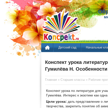
Обр
м
Детский сад
Начальные кл
Конспект урока литератур
Гумилёва Н. Особенности
Главная
»
Старшие классы
»
Рабочие про
Конспект урока по литературе для уча
Гумилёва. Интерес к экзотике как одн
Цели урока:
дать представление о ли
творчества, закрепить понятие об акм