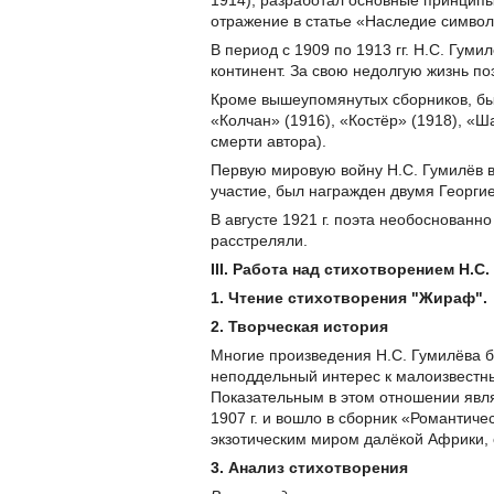
1914), разработал основные принципы
отражение в статье «Наследие символ
В период с 1909 по 1913 гг. Н.С. Гум
континент. За свою недолгую жизнь по
Кроме вышеупомянутых сборников, был
«Колчан» (1916), «Костёр» (1918), «Ш
смерти автора).
Первую мировую войну Н.С. Гумилёв в
участие, был награжден двумя Георги
В августе 1921 г. поэта необоснованн
расстреляли.
III
. Работа над стихотворением Н.С
1. Чтение стихотворения "Жираф".
2. Творческая история
Многие произведения Н.С. Гумилёва б
неподдельный интерес к малоизвестн
Показательным в этом отношении явл
1907 г. и вошло в сборник «Романтиче
экзотическим миром далёкой Африки, 
3. Анализ стихотворения