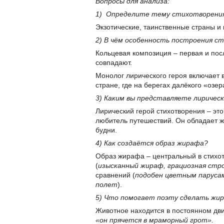
Вопросы для анализа:
1) Определите тему стихотворения
Экзотические, таинственные страны и
2) В чём особенность построения с
Кольцевая композиция – первая и по
совпадают.
Монолог лирического героя включает 
стране, где на берегах далёкого «оз
3) Каким вы представляете лирическ
Лирический герой стихотворения – эт
любитель путешествий. Он обладает 
будни.
4) Как создаётся образ жирафа?
Образ жирафа – центральный в стихот
(
изысканный жираф, грациозная стро
сравнений (
подобен цветным парусам
полет
).
5) Что помогает поэту сделать жи
Животное находится в постоянном д
«он прячется в мраморный грот».