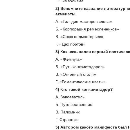
Г. Символизма
2) Вспомните название литературн
акмеисты.
А. «Гильдия мастеров слова»
Б. «Корпорация ремесленников»
В. «Союз подмастерьев»
Г. «Цех поэтов»
3) Как назывался первый поэтическ
А. «Жемчуга»
Б. «Путь конквистадоров»
В. «Огненный столп»
Г. «Романтические цветы»
4) Кто такой конквистадор?
А. Завоеватель
Б. Путешественник
В. Паломник
Г. Странник
5) Автором какого манифеста был 