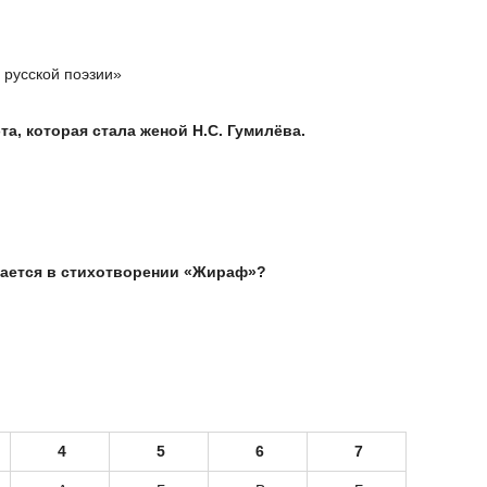
 русской поэзии»
а, которая стала женой Н.С. Гумилёва.
нается в стихотворении «Жираф»?
4
5
6
7