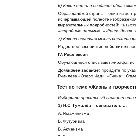
6) Какие детали создают образ экз
Образ далёкой страны – один из центр
исчерпывающей полноте изображения,
выразительных подробностей:
«изыск
«стройные пальмы»
,
«чёрная дева»
,
7) Какова основная мысль стихотвор
Радостное восприятие действительнос
IV
. Рефлексия
Обучающиеся описывают жирафа, исп
Домашнее задание:
пройдите по ука
Гумилёва «Озеро Чад», «Гиена». Отмет
Тест по теме «Жизнь и творчест
Выберите правильный вариант ответ
1) Н.С. Гумилёв – основатель …
А. Имажинизма
Б. Футуризма
В. Акмеизма