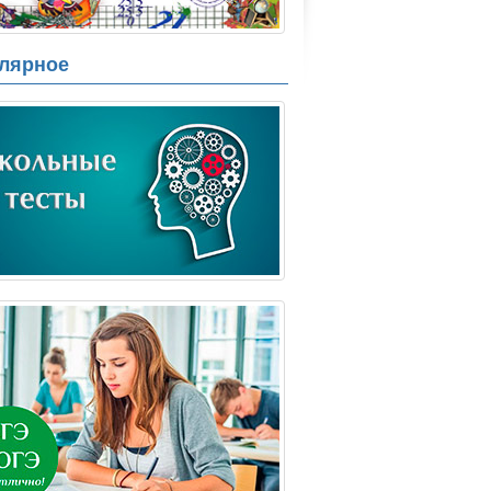
лярное