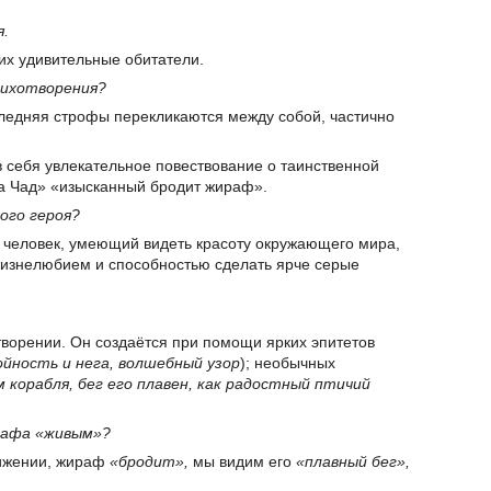
.
 их удивительные обитатели.
тихотворения?
следняя строфы перекликаются между собой, частично
в себя увлекательное повествование о таинственной
ера Чад» «изысканный бродит жираф».
ого героя?
о человек, умеющий видеть красоту окружающего мира,
жизнелюбием и способностью сделать ярче серые
ворении. Он создаётся при помощи ярких эпитетов
йность и нега, волшебный узор
); необычных
 корабля, бег его плавен, как радостный птичий
рафа «живым»?
вижении, жираф
«бродит»,
мы видим его
«плавный бег»,