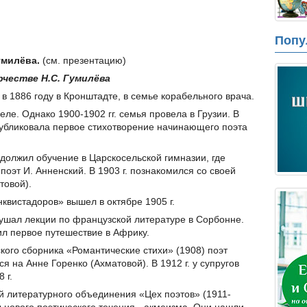
Попу
Гумилёва.
(см. презентацию)
рчестве Н.С. Гумилёва
 1886 году в Кронштадте, в семье корабельного врача.
ле. Однако 1900-1902 гг. семья провела в Грузии. В
опубликовала первое стихотворение начинающего поэта
олжил обучение в Царскосельской гимназии, где
поэт И. Анненский. В 1903 г. познакомился со своей
товой).
квистадоров» вышел в октябре 1905 г.
лушал лекции по французской литературе в Сорбонне.
ил первое путешествие в Африку.
кого сборника «Романтические стихи» (1908) поэт
ся на Анне Горенко (Ахматовой). В 1912 г. у супругов
 г.
ей литературного объединения «Цех поэтов» (1911-