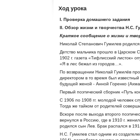
Ход урока
I. Проверка домашнего задания
I
I. Обзор жизни и творчества Н.С. 
Краткое сообщение о жизни и тво
Николай Степанович Гумилев родился в
Детство мальчика прошло в Царском Се
1902 г. газета «Тифлисский листок» 
«Я в лес бежал из городов…».
По возвращении Николай Гумилёв прод
директором в то время был известный 
будущей женой - Анной Горенко (Ахма
Первый поэтический сборник «Путь кон
С 1906 по 1908 гг. молодой человек с
Тогда же тайком от родителей соверш
Вскоре после выхода второго поэтичес
вернулся в Россию, где в 1910 г. женил
родился сын Лев. Брак распался в 1918
Н.С. Гумилев стал одним из создател