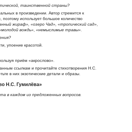
отической, таинственной страны?
альных в произведении. Автор стремится к
 поэтому использует большое количество
анный жираф», «озеро Чад», «тропический сад»
,
«молодой вождь»
,
«немыслимые травы»
.
ения?
ти, упоение красотой.
ользуя приём «акрослово».
занным ссылкам и прочитайте стихотворения Н.С.
ьте в них экзотические детали и образы.
во Н.С. Гумилёва»
а в каждом из предложенных вопросов.