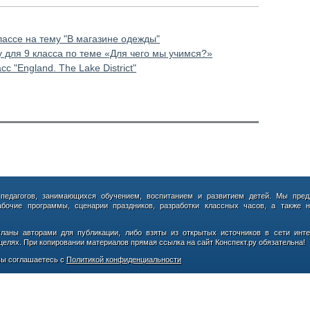
лассе на тему "В магазине одежды"
у для 9 класса по теме «Для чего мы учимся?»
с "England. The Lake District"
 педагогов, занимающихся обучением, воспитанием и развитием детей. Мы пред
абочие программы, сценарии праздников, разработки классных часов, а также н
сланы авторами для публикации, либо взяты из открытых источников в сети инте
елях. При копировании материалов прямая ссылка на сайт Конспект.ру обязательна!
ы соглашаетесь с
Политикой конфиденциальности