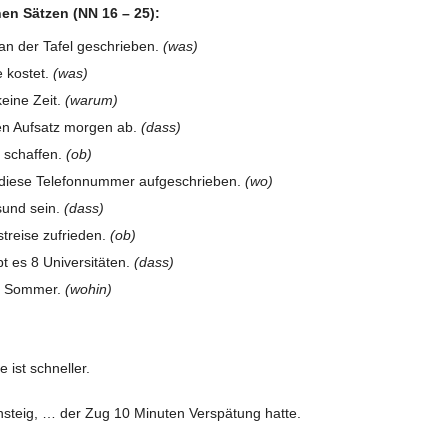
en Sätzen (NN 16 – 25):
 an der Tafel geschrieben.
(was)
 kostet.
(was)
keine Zeit.
(warum)
sen Aufsatz morgen ab.
(dass)
s schaffen.
(ob)
e diese Telefonnummer aufgeschrieben.
(wo)
sund sein.
(dass)
streise zufrieden.
(ob)
bt es 8 Universitäten.
(dass)
im Sommer.
(wohin)
 ist schneller.
steig, … der Zug 10 Minuten Verspätung hatte.