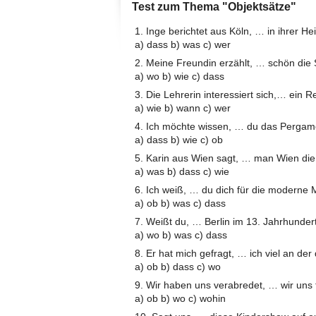
Test zum Thema "Objektsätze"
1. Inge berichtet aus Köln, … in ihrer He
a) dass b) was c) wer
2. Meine Freundin erzählt, … schön die 
a) wo b) wie c) dass
3. Die Lehrerin interessiert sich,… ein
a) wie b) wann c) wer
4. Ich möchte wissen, … du das Pergam
a) dass b) wie c) ob
5. Karin aus Wien sagt, … man Wien die
a) was b) dass c) wie
6. Ich weiß, … du dich für die moderne M
a) ob b) was c) dass
7. Weißt du, … Berlin im 13. Jahrhunder
a) wo b) was c) dass
8. Er hat mich gefragt, … ich viel an de
a) ob b) dass c) wo
9. Wir haben uns verabredet, … wir uns t
a) ob b) wo c) wohin