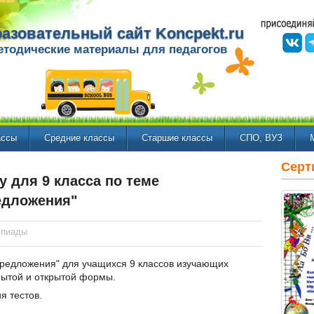
азовательный сайт Koncpekt.ru
етодические материалы для педагогов
ассы
Средние классы
Старшие классы
СПО, ВУЗ
Серт
 для 9 класса по теме
едложения"
мпиады
редложения" для учащихся 9 классов изучающих
рытой и открытой формы.
я тестов.