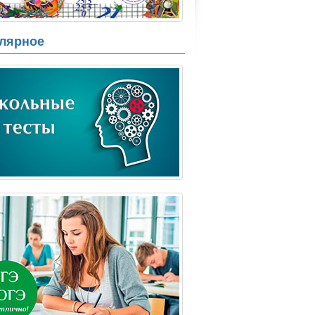
лярное