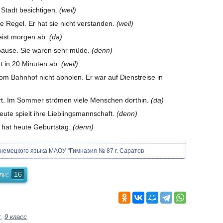
 Stadt besichtigen.
(weil)
 Regel. Er hat sie nicht verstanden.
(weil)
reist morgen ab.
(da)
pause. Sie waren sehr müde.
(denn)
rt in 20 Minuten ab.
(weil)
m Bahnhof nicht abholen. Er war auf Dienstreise in
sort. Im Sommer strömen viele Menschen dorthin.
(da)
eute spielt ihre Lieblingsmannschaft.
(denn)
s hat heute Geburtstag.
(denn)
немецкого языка МАОУ "Гимназия № 87 г. Саратов
ли:
16
к
,
9 класс