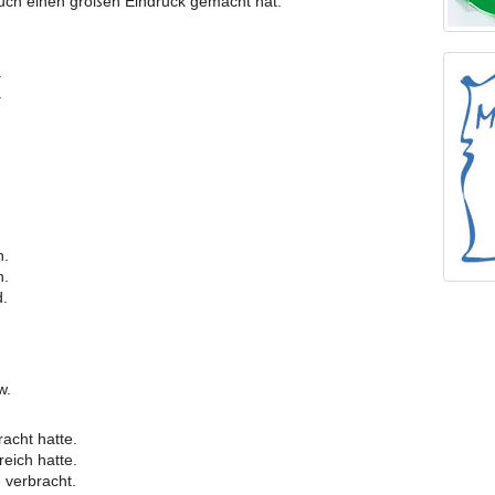
uch einen großen Eindruck gemacht hat.
.
.
n.
n.
d.
w.
racht hatte.
reich hatte.
e verbracht.