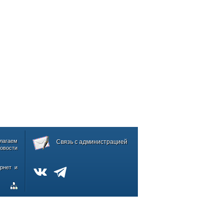
лагаем
Связь с администрацией
овости
рнет и