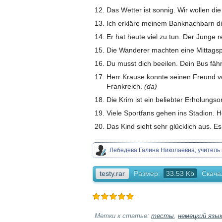
Das Wetter ist sonnig. Wir wollen die
Ich erkläre meinem Banknachbarn die
Er hat heute viel zu tun. Der Junge 
Die Wanderer machten eine Mittags
Du musst dich beeilen. Dein Bus fäh
Herr Krause konnte seinen Freund vo
Frankreich.
(da)
Die Krim ist ein beliebter Erholung
Viele Sportfans gehen ins Stadion. H
Das Kind sieht sehr glücklich aus. E
Лебедева Галина Николаевна, учитель 
testy.rar
Размер:
33.53 Kb
Скача
Метки к статье:
тесты
,
немецкий язы