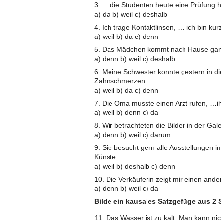
3. ... die Studenten heute eine Prüfung 
a) da b) weil c) deshalb
4. Ich trage Kontaktlinsen, … ich bin kurz
a) weil b) da c) denn
5. Das Mädchen kommt nach Hause ganz
a) denn b) weil c) deshalb
6. Meine Schwester konnte gestern in di
Zahnschmerzen.
a) weil b) da c) denn
7. Die Oma musste einen Arzt rufen, …ih
a) weil b) denn c) da
8. Wir betrachteten die Bilder in der Gal
a) denn b) weil c) darum
9. Sie besucht gern alle Ausstellungen i
Künste.
a) weil b) deshalb c) denn
10. Die Verkäuferin zeigt mir einen ande
a) denn b) weil c) da
Bilde ein kausales Satzgefüge aus 2 S
Das Wasser ist zu kalt. Man kann ni