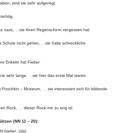
haben, sind sie sehr aufgeregt.
sichtig.
 nass, …sie ihren Regenschirm vergessen hat.
e Schule nicht gehen, …sie hatte schreckliche
re Enkelin hat Fieber.
erie sehr lange, …wir hier das erste Mal waren.
m Puschkin – Museum, … sie interessiert sich für bildende
ren Rock, … dieser Rock mir zu eng ist.
ätzen (NN 11 – 20):
cht baden.
(da)