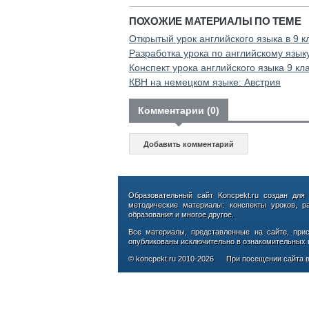
ПОХОЖИЕ МАТЕРИАЛЫ ПО ТЕМЕ
Открытый урок английского языка в 9 к
Разработка урока по английскому язык
Конспект урока английского языка 9 клас
КВН на немецком языке: Австрия
Комментарии (0)
Добавить комментарий
Образовательный сайт Koncpekt.ru создан для
методические материалы: конспекты уроков, р
образования и многое другое.
Все материалы, представленные на сайте, при
опубликованы исключительно в ознакомительных ц
© koncpekt.ru
2010-2026
При посещении сайта в