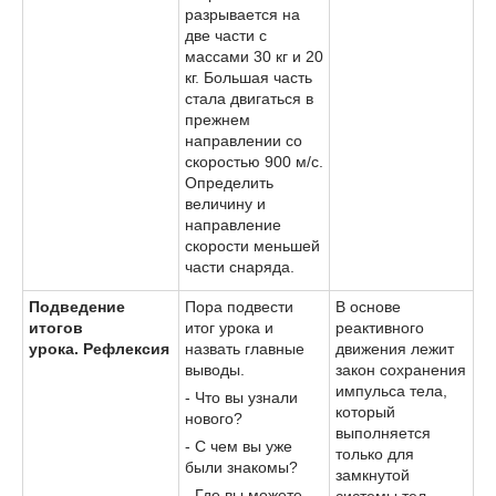
разрывается на
две части с
массами 30 кг и 20
кг. Большая часть
стала двигаться в
прежнем
направлении со
скоростью 900 м/с.
Определить
величину и
направление
скорости меньшей
части снаряда.
Подведение
Пора подвести
В основе
итогов
итог урока и
реактивного
урока. Рефлексия
назвать главные
движения лежит
выводы.
закон сохранения
импульса тела,
- Что вы узнали
который
нового?
выполняется
- С чем вы уже
только для
были знакомы?
замкнутой
- Где вы можете
системы тел.