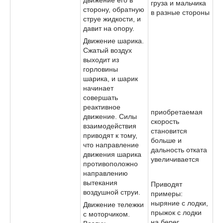
груза и мальчика
сторону, обратную
в разные стороны
струе жидкости, и
давит на опору.
Движение шарика.
Сжатый воздух
выходит из
горловины
шарика, и шарик
начинает
совершать
реактивное
приобретаемая
движение. Силы
скорость
взаимодействия
становится
приводят к тому,
больше и
что направление
дальность отката
движения шарика
увеличивается
противоположно
направлению
вытекания
Приводят
воздушной струи.
примеры:
ныряние с лодки,
Движение тележки
прыжок с лодки
с моторчиком.
на берег,