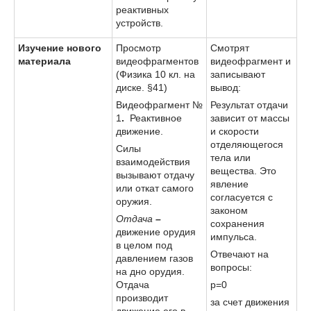
реактивных
устройств.
Изучение нового
Просмотр
Смотрят
материала
видеофрагментов
видеофрагмент и
(Физика 10 кл. на
записывают
диске. §41)
вывод:
Видеофрагмент №
Результат отдачи
1
.
Реактивное
зависит от массы
движение.
и скорости
отделяющегося
Силы
тела или
взаимодействия
вещества. Это
вызывают отдачу
явление
или откат самого
согласуется с
оружия.
законом
Отдача
–
сохранения
движение орудия
импульса.
в целом под
Отвечают на
давлением газов
вопросы:
на дно орудия.
Отдача
p=0
производит
за счет движения
движение его в