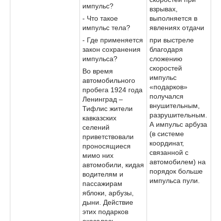
импульс?
взрывах,
- Что такое
выполняется в
импульс тела?
явлениях отдачи
- Где применяется
при выстреле
закон сохранения
благодаря
импульса?
сложению
скоростей
Во время
импульс
автомобильного
«подарков»
пробега 1924 года
получался
Ленинград –
внушительным,
Тифлис жители
разрушительным.
кавказских
А импульс арбуза
селений
(в системе
приветствовали
координат,
проносящиеся
связанной с
мимо них
автомобилем) на
автомобили, кидая
порядок больше
водителям и
импульса пули.
пассажирам
яблоки, арбузы,
дыни. Действие
этих подарков
оказалось