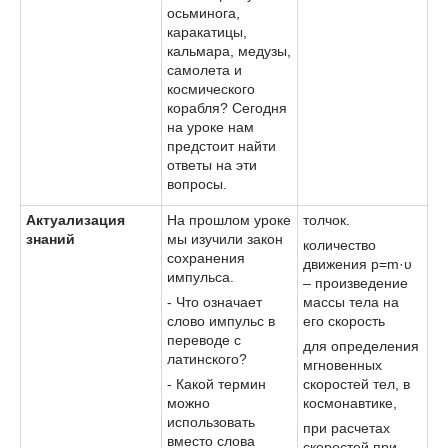
осьминога,
каракатицы,
кальмара, медузы,
самолета и
космического
корабля? Сегодня
на уроке нам
предстоит найти
ответы на эти
вопросы.
Актуализация
На прошлом уроке
толчок.
знаний
мы изучили закон
количество
сохранения
движения p=m·υ
импульса.
– произведение
- Что означает
массы тела на
слово импульс в
его скорость
переводе с
для определения
латинского?
мгновенных
- Какой термин
скоростей тел, в
можно
космонавтике,
использовать
при расчетах
вместо слова
скоростей при