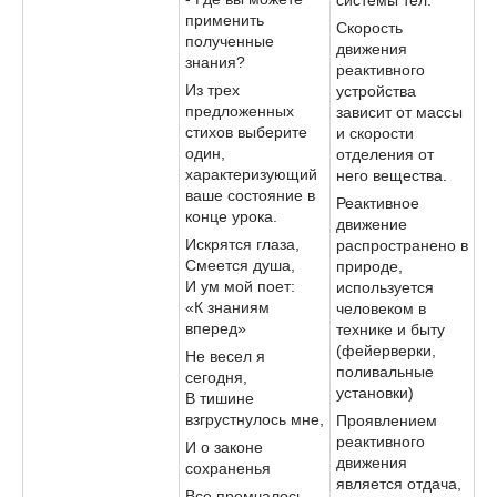
применить
Скорость
полученные
движения
знания?
реактивного
Из трех
устройства
предложенных
зависит от массы
стихов выберите
и скорости
один,
отделения от
характеризующий
него вещества.
ваше состояние в
Реактивное
конце урока.
движение
Искрятся глаза,
распространено в
Смеется душа,
природе,
И ум мой поет:
используется
«К знаниям
человеком в
вперед»
технике и быту
(фейерверки,
Не весел я
поливальные
сегодня,
установки)
В тишине
взгрустнулось мне,
Проявлением
реактивного
И о законе
движения
сохраненья
является отдача,
Все промчалось