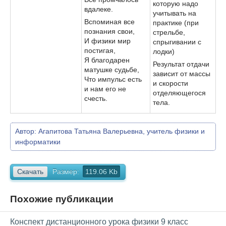
которую надо
вдалеке.
учитывать на
Вспоминая все
практике (при
познания свои,
стрельбе,
И физики мир
спрыгивании с
постигая,
лодки)
Я благодарен
Результат отдачи
матушке судьбе,
зависит от массы
Что импульс есть
и скорости
и нам его не
отделяющегося
счесть.
тела.
Автор:
Агапитова Татьяна Валерьевна, учитель физики и
информатики
Скачать
Размер:
119.06 Kb
Похожие публикации
Конспект дистанционного урока физики 9 класс