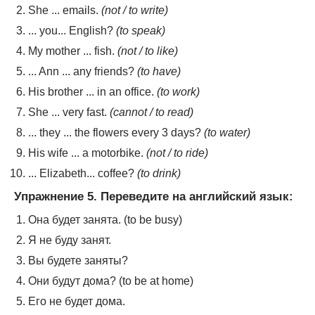
She ... emails.
(not / to write)
... you... English?
(to speak)
My mother ... fish.
(not / to like)
... Ann ... any friends?
(to have)
His brother ... in an office.
(to work)
She ... very fast.
(cannot / to read)
... they ... the flowers every 3 days?
(to water)
His wife ... a motorbike.
(not / to ride)
... Elizabeth... coffee?
(to drink)
Упражнение 5. Переведите на английский язык:
Она будет занята. (to be busy)
Я не буду занят.
Вы будете заняты?
Они будут дома? (to be at home)
Его не будет дома.