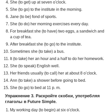
She (to get) up at seven o'clock.
She (to go) to the institute in the morning.
Jane (to be) fond of sports.
She (to do) her morning exercises every day.
For breakfast she (to have) two eggs, a sandwich and
a cup of tea.
After breakfast she (to go) to the institute.
Sometimes she (to take) a bus.
It (to take) her an hour and a half to do her homework.
She (to speak) English well.
Her friends usually (to call) her at about 8 o’clock.
Ann (to take) a shower before going to bed.
She (to go) to bed at 11 p. m.
Упражнение 3. Раскройте скобки, употребляя
глаголы в Future Simple.
My working day (to begin) at six o'clock.