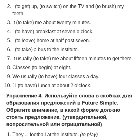
I (to get) up, (to switch) on the TV and (to brush) my
teeth.
It (to take) me about twenty minutes.
I (to have) breakfast at seven o’clock.
I (to leave) home at half past seven.
I (to take) a bus to the institute.
It usually (to take) me about fifteen minutes to get there.
Classes (to begin) at eight.
We usually (to have) four classes a day.
1I (to have) lunch at about 2 o’clock.
Упражнение 4. Используйте слова в скобках для
образования предложений в Future Simple.
Обратите внимание, в какой форме должно
стоять предложение. (утвердительной,
вопросительной или отрицательной)
They ... football at the institute.
(to play)