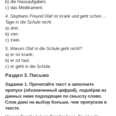
b) die Hausaufgaben;
c) das Medikament.
4. Stephans Freund Olaf ist krank und geht schon …
Tage in die Schule nicht.
a) drei;
b) vier;
c) zwei.
5. Warum Olaf in die Schule geht nicht?
a) er ist krank;
b) er ist faul;
c) er geht in die Schule.
Раздел 3. Письмо
Задание 1. Прочитайте текст и заполните
пропуск (обозначенный цифрой), подобрав из
данных ниже подходящее по смыслу слово.
Слов дано на выбор больше, чем пропусков в
тексте.