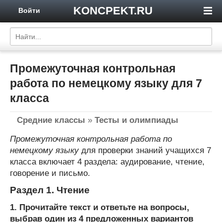
KONCPEKT.RU
Войти
Промежуточная контрольная
работа по немецкому языку для 7
класса
Средние классы
»
Тесты и олимпиады
Промежуточная контрольная работа по
немецкому языку
для проверки знаний учащихся 7
класса включает 4 раздела: аудирование, чтение,
говорение и письмо.
Раздел 1. Чтение
1. Прочитайте текст и ответьте на вопросы,
выбрав один из 4 предложенных вариантов