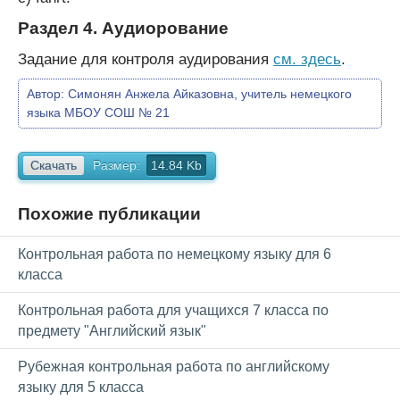
Раздел 4. Аудиорование
Задание для контроля аудирования
см. здесь
.
Автор:
Симонян Анжела Айказовна, учитель немецкого
языка МБОУ СОШ № 21
Скачать
Размер:
14.84 Kb
Похожие публикации
Контрольная работа по немецкому языку для 6
класса
Контрольная работа для учащихся 7 класса по
предмету "Английский язык"
Рубежная контрольная работа по английскому
языку для 5 класса