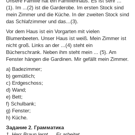
Unsere Familie hat ein Familienhaus. Es ist sehr ...
(1). Im ...(2) ist die Garderobe. Im ersten Stock sind
mein Zimmer und die Küche. In der zweiten Stock sind
das Schlafzimmer und das...(3).
Vor dem Haus ist ein Vorgarten mit vielen
Blumenbeeten. Unser Haus ist weiß. Mein Zimmer ist
nicht groß. Links an der ...(4) steht ein
Bücherschrank. Neben ihm steht mein ... (5). Am
Fenster hängen die Gardinen. Mir gefällt mein Zimmer.
a) Badezimmer;
b) gemütlich;
c) Erdgeschoss;
d) Wand;
e) Bett;
f) Schulbank;
g) Fenster;
h) Küche.
Задание 2. Грамматика
1. Herr Braun lernt…. Er arbeitet.