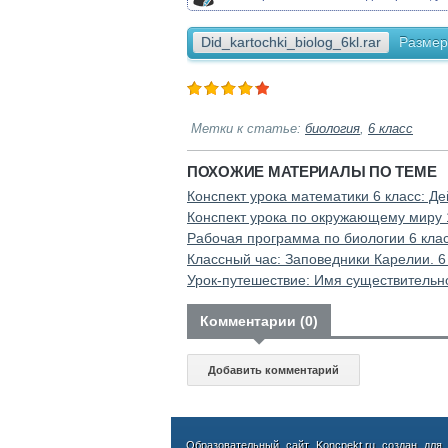
Did_kartochki_biolog_6kl.rar
Размер
Метки к статье:
биология
,
6 класс
ПОХОЖИЕ МАТЕРИАЛЫ ПО ТЕМЕ
Конспект урока математики 6 класс: Д
Конспект урока по окружающему миру 1
Рабочая программа по биологии 6 кла
Классный час: Заповедники Карелии. 6
Урок-путешествие: Имя существительн
Комментарии (0)
Добавить комментарий
Образовательный сайт Koncpekt.ru создан для