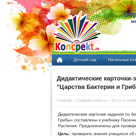
Обр
м
Детский сад
Начальные кл
Дидактические карточки-з
"Царства Бактерии и Гри
Главная
»
Средние классы
»
Тесты и оли
Дидактические карточки-задания по би
Грибы» составлены к учебнику Пасечни
Растения. Предназначены для провер
Цель:
проверить знания учащихся об о