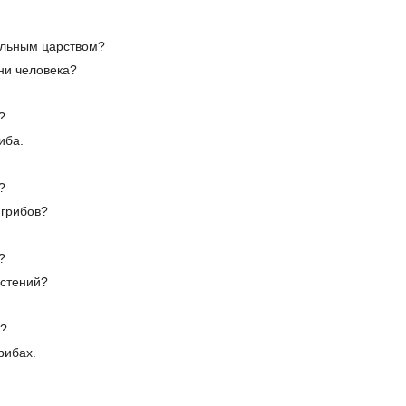
ельным царством?
зни человека?
?
иба.
?
 грибов?
?
астений?
о?
рибах.