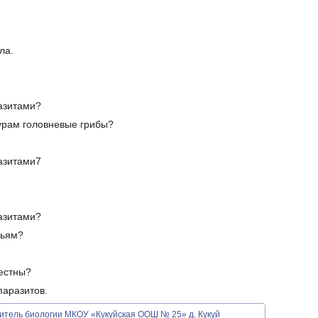
ла.
азитами?
турам головневые грибы?
азитами7
азитами?
вьям?
вестны?
паразитов.
итель биологии МКОУ «Кукуйская ООШ № 25» д. Кукуй