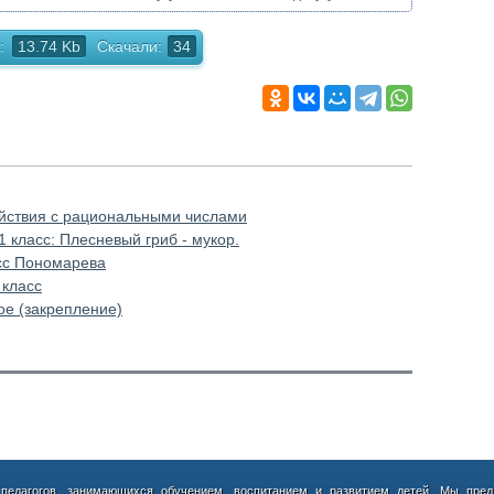
:
13.74 Kb
Скачали:
34
ействия с рациональными числами
 класс: Плесневый гриб - мукор.
сс Пономарева
 класс
ое (закрепление)
 педагогов, занимающихся обучением, воспитанием и развитием детей. Мы пред