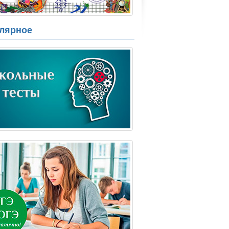
лярное