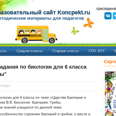
азовательный сайт Koncpekt.ru
етодические материалы для педагогов
ассы
Средние классы
Старшие классы
СПО, ВУЗ
Серт
адания по биологии для 6 класса
бы"
мпиады
ологии для 6 класса по теме «Царства Бактерии и
ка В.В. Биология. Бактерии. Грибы.
ки знаний учащихся по данной теме.
собенностях строения бактерий и грибов; о месте и