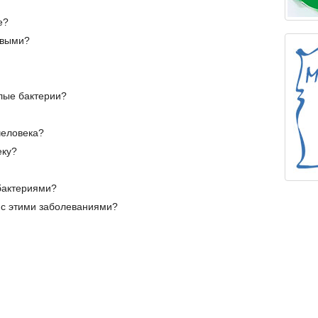
е?
овыми?
слые бактерии?
человека?
еку?
 бактериями?
 с этими заболеваниями?