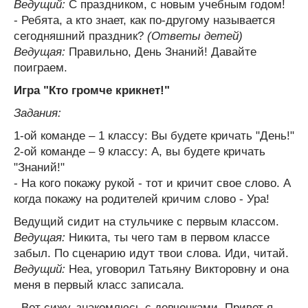
Ведущий:
С праздником, с новым учебным годом!
- Ребята, а кто знает, как по-другому называется
сегодняшний праздник?
(Ответы детей)
Ведущая:
Правильно, День Знаний! Давайте
поиграем.
Игра "Кто громче крикнет!"
Задания:
1-ой команде – 1 классу: Вы будете кричать "День!"
2-ой команде – 9 классу: А, вы будете кричать
"Знаний!"
- На кого покажу рукой - тот и кричит свое слово. А
когда покажу на родителей кричим слово - Ура!
Ведущий сидит на стульчике с первым классом.
Ведущая:
Никита, ты чего там в первом классе
забыл. По сценарию идут твои слова. Иди, читай.
Ведущий:
Неа, уговорил Татьяну Викторовну и она
меня в первый класс записала.
- Вот сижу, знакомлюсь с девчонками. Привет я