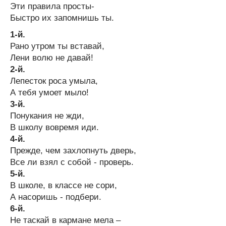
Эти правила просты-
Быстро их запомнишь ты.
1-й.
Рано утром ты вставай,
Лени волю не давай!
2-й.
Лепесток роса умыла,
А тебя умоет мыло!
3-й.
Понукания не жди,
В школу вовремя иди.
4-й.
Прежде, чем захлопнуть дверь,
Все ли взял с собой - проверь.
5-й.
В школе, в классе не сори,
А насоришь - подбери.
6-й.
Не таскай в кармане мела –