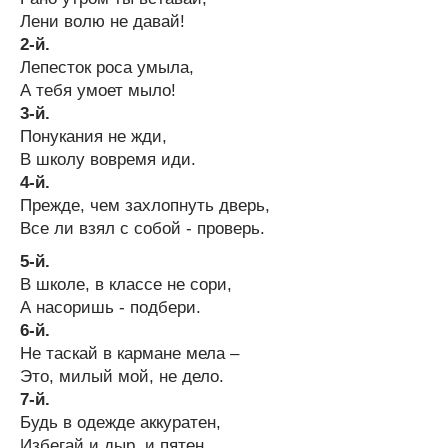
Лени волю не давай!
2-й.
Лепесток роса умыла,
А тебя умоет мыло!
3-й.
Понукания не жди,
В школу вовремя иди.
4-й.
Прежде, чем захлопнуть дверь,
Все ли взял с собой - проверь.
5-й.
В школе, в классе не сори,
А насоришь - подбери.
6-й.
Не таскай в кармане мела –
Это, милый мой, не дело.
7-й.
Будь в одежде аккуратен,
Избегай и дыр, и пятен.