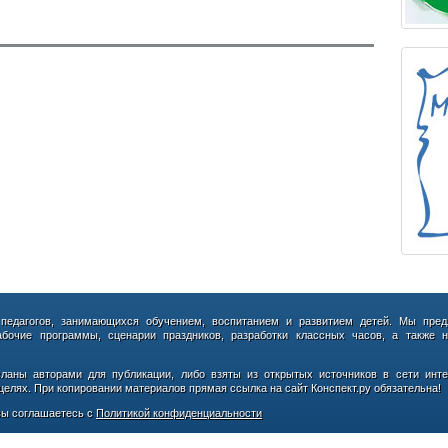
 педагогов, занимающихся обучением, воспитанием и развитием детей. Мы пред
абочие программы, сценарии праздников, разработки классных часов, а также н
сланы авторами для публикации, либо взяты из открытых источников в сети инте
елях. При копировании материалов прямая ссылка на сайт Конспект.ру обязательна!
ы соглашаетесь с
Политикой конфиденциальности