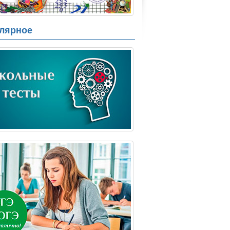
лярное