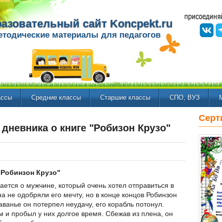
азовательный сайт Koncpekt.ru
етодические материалы для педагогов
ассы
Средние классы
Старшие классы
СПО, ВУЗ
Серт
дневника о книге "Робизон Крузо"
"Робинзон Крузо"
ается о мужчине, который очень хотел отправиться в
а не одобряли его мечту, но в конце концов Робинзон
аванье он потерпел неудачу, его корабль потонул.
м и пробыл у них долгое время. Сбежав из плена, он