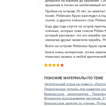
добрался на корабле до Бразилии. Соб
крушение и попал на необитаемый ос
Пробыв на острове 25 лет, он заметил
позже, Робинзон Крузо разглядел в по
съели, а другого пленного спас Робинз
Еще два года спустя на остров припл
пленных, которых тоже спасли Робин 
который рассказал, что его корабль 
смекалки друзья захватили корабль, Р
Всего на острове Робинзон Крузо прове
Книга очень интересная, полна приклю
помогают выжить в любой критической
ПОХОЖИЕ МАТЕРИАЛЫ ПО ТЕМЕ
Читательский отзыв на повесть «Пепп
Практическая тетрадь для развития по
Внеклассное мероприятие: Приключ
Вторичное использование ресурсов. 3-
Внеклассное занятие по чтению: Путеш