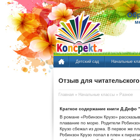
Обр
м
Детский сад
Начальные кл
Отзыв для читательского 
Главная
»
Начальные классы
»
Разное
Краткое содержание книги Д.Дефо 
В романе «Робинзон Крузо» рассказыв
плавание по морю. Родители Робинзон
Крузо сбежал из дома. В первое же пл
Робинзон Крузо попал в плен к пирата