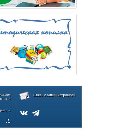
лагаем
Связь с администрацией
овости
рнет и