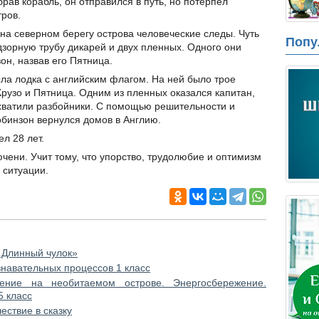
рав корабль, он отправился в путь, но потерпел
тров.
 на северном берегу острова человеческие следы. Чуть
Попу
дзорную трубу дикарей и двух пленных. Одного они
он, назвав его Пятница.
ыла лодка с английским флагом. На ней было трое
Крузо и Пятница. Одним из пленных оказался капитан,
захватили разбойники. С помощью решительности и
обинзон вернулся домов в Англию.
л 28 лет.
чени. Учит тому, что упорство, трудолюбие и оптимизм
 ситуации.
и Длинный чулок»
знавательных процессов 1 класс
ение на необитаемом острове. Энергосбережение.
5 класс
ествие в сказку