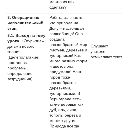
можно из них
сделать?
3. Операционно –
Ребята вы знаете,
исполнительский
что природа на
этап.
Дону – настоящая
волшебница! Она
3.1. Выход на тему
создала
урока.
«Открытие»
разнообразный мир
Слушают
детьми нового
листьев, деревьев и
учителя,
знания.
кустарников! Как
осмысляют текст.
(Целеполагание,
много разных форм
постановка
и цветов она
проблемы,
придумала! Наш
определение
город тоже
затруднения)
разнообразен
деревьями,
кустарниками. В
Зернограде есть
такие деревья как
дуб, ель, липа,
тополь, береза и
многие другие.
Природа всегда