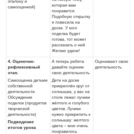
эталону и
которая вам
самооценкой)
понравится.
Подобную открытку
я повесила на
доске. У кого
поделка будет
готова, тот может
рассказать о ней.
Желаю удачи!
4.
Оценочно-
А теперь ребята
Оценивают свою
рефлексивный
давайте оценим
деятельность.
этап.
свою деятельность.
Самооценка детьми
Дети на доске
собственной
прикреплён круг от
деятельности.
солнышка, у вас на
Обсуждение
столе лежат лучики
поделок (продуктов
жёлтого и голубого
творческой
цветов. Лучики
деятельности)
нужно прикрепить к
солнышку: желтого
Подведение
цвета – мне очень
итогов урока
понравилось