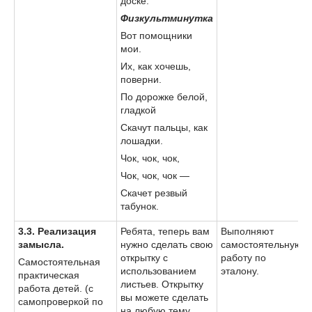
доске.
Физкультминутка
Вот помощники
мои.
Их, как хочешь,
поверни.
По дорожке белой,
гладкой
Скачут пальцы, как
лошадки.
Чок, чок, чок,
Чок, чок, чок —
Скачет резвый
табунок.
3.3
. Реализация
Ребята, теперь вам
Выполняют
замысла.
нужно сделать свою
самостоятельную
открытку с
работу по
Самостоятельная
использованием
эталону.
практическая
листьев. Открытку
работа детей. (с
вы можете сделать
самопроверкой по
на любую тему,