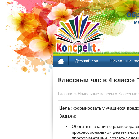
Обр
м
Детский сад
Начальные кл
Классный час в 4 классе 
Главная
»
Начальные классы
»
Классные 
Цель:
формировать у учащихся предс
Задачи:
Обогатить знания о разнообрази
профессиональной деятельности
профориентации, создать услови