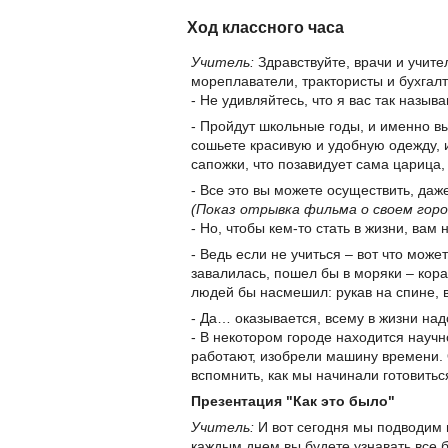
Ход классного часа
Учитель:
Здравствуйте, врачи и учите
мореплаватели, трактористы и бухгалт
- Не удивляйтесь, что я вас так называ
- Пройдут школьные годы, и именно вы
сошьете красивую и удобную одежду, и
сапожки, что позавидует сама царица,
- Все это вы можете осуществить, даж
(Показ отрывка фильма о своем горо
- Но, чтобы кем-то стать в жизни, вам
- Ведь если не учиться – вот что може
завалилась, пошел бы в моряки – кор
людей бы насмешил: рукав на спине, в
- Да… оказывается, всему в жизни над
- В некотором городе находится научн
работают, изобрели машину времени.
вспомнить, как мы начинали готовить
Презентация "Как это было"
Учитель:
И вот сегодня мы подводим и
каждым днем вы будете узнавать все 