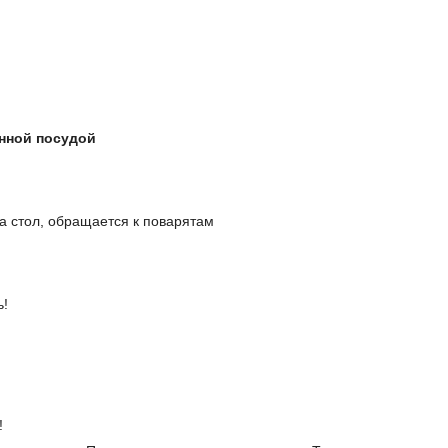
онной посудой
на стол, обращается к поварятам
ь!
!