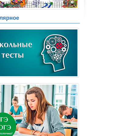
лярное