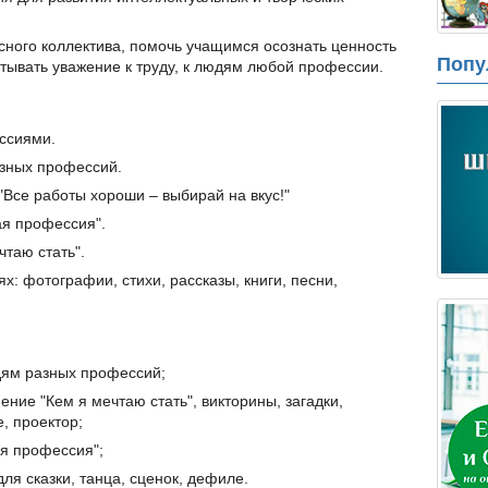
сного коллектива, помочь учащимся осознать ценность
Попу
тывать уважение к труду, к людям любой профессии.
ессиями.
зных профессий.
Все работы хороши – выбирай на вкус!"
я профессия".
таю стать".
: фотографии, стихи, рассказы, книги, песни,
дям разных профессий;
ение "Кем я мечтаю стать", викторины, загадки,
, проектор;
я профессия";
ля сказки, танца, сценок, дефиле.