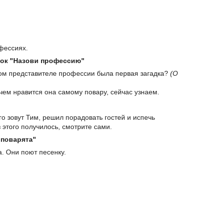
фессиях.
док "Назови профессию"
ком представителе профессии была первая загадка?
(О
чем нравится она самому повару, сейчас узнаем.
о зовут Тим, решил порадовать гостей и испечь
 этого получилось, смотрите сами.
 поварята"
. Они поют песенку.