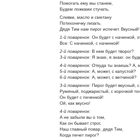
Помогать ему мы станем,
Будем ложками стучать,
Сливки, масло и сметану
Потихонечку лизать.
Дядя Тим нам пирог испечет. Вкусный!
1-й поваренок:
Он будет с начинкой, э
Все: С начинкой, с начинкой!
2-й поваренок:
В нем будет творог?
3-й поваренок:
Я знаю, я знаю: он буд
4-й поваренок:
Откуда ты знаешь? А, 
5-й поваренок:
А, может, с капустой?
6-й поваренок:
А, может, с ветчиной?
3-й поваренок:
Пирог будет вкусный, с
Румяный, поджаристый, с корочкой т
Он будет с печенкой!
Ой, как вкусно!
4-й поваренок:
А не забыли вы о том,
Как он бывает строг,
Наш главный повар, дядя Тим,
Когда печет пирог?