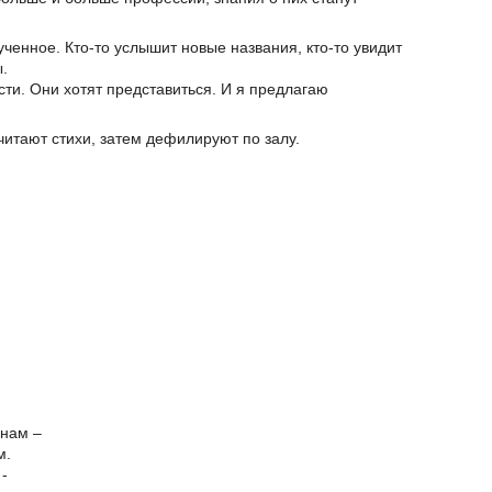
ученное. Кто-то услышит новые названия, кто-то увидит
.
ости. Они хотят представиться. И я предлагаю
читают стихи, затем дефилируют по залу.
инам –
м.
-