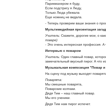
Парикмахером я буду,
Если подстригу я Люду,
Только Люда убежала
Еще ножниц не видала.
- Теперь проверим ваши знания о про
Мультимедийная презентация зага
Учитель:
Скажите, дорогие мои, о ка
поваре)
- Это очень интересная профессия. А 
Интервью с поваром
Учитель:
Один главный повар, которог
замечательный вкусный пирог. А что из
Музыкальная композиция "Повар и
На сцену под музыку выходят поварята
Поварята:
Мы смешные поварята,
Поварские колпаки.
Дядя Тим – наш главный повар.
Мы его ученики.
Дядя Тим нам пирог испечет.