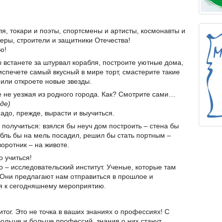
ля, токари и поэты, спортсмены и артисты, космонавты и
еры, строители и защитники Отечества!
ю!
 встанете за штурвал корабля, построите уютные дома,
спечете самый вкусный в мире торт, смастерите такие
 или откроете новые звезды.
е не уезжая из родного города. Как? Смотрите сами…
де)
 надо, прежде, вырасти и выучиться.
т получиться: взялся бы неуч дом построить – стена бы
абль бы на мель посадил, решил бы стать портным –
оротник – на животе.
о учиться!
о – исследовательский институт. Ученые, которые там
 Они предлагают нам отправиться в прошлое и
ся к сегодняшнему мероприятию.
тог. Это не точка в ваших знаниях о профессиях! С
больше и больше профессий, знания о них станут