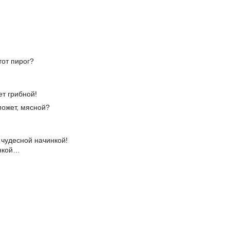
тот пирог?
ет грибной!
может, мясной?
 чудесной начинкой!
онкой…