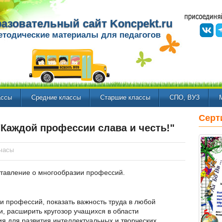
азовательный сайт Koncpekt.ru
етодические материалы для педагогов
ассы
Средние классы
Старшие классы
СПО, ВУЗ
Серт
"Каждой профессии слава и честь!"
часы
тавление о многообразии профессий.
и профессий, показать важность труда в любой
, расширить кругозор учащихся в области
я для развития интеллектуальных и творческих