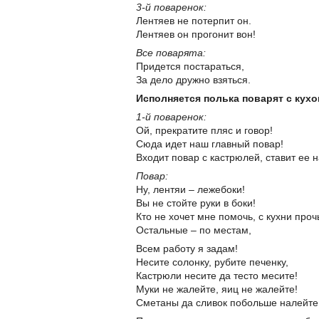
3-й поваренок:
Лентяев не потерпит он.
Лентяев он прогонит вон!
Все поварята:
Придется постараться,
За дело дружно взяться.
Исполняется полька поварят с кух
1-й поваренок:
Ой, прекратите пляс и говор!
Сюда идет наш главный повар!
Входит повар с кастрюлей, ставит ее 
Повар:
Ну, лентяи – лежебоки!
Вы не стойте руки в боки!
Кто не хочет мне помочь, с кухни проч
Остальные – по местам,
Всем работу я задам!
Несите солонку, рубите печенку,
Кастрюли несите да тесто месите!
Муки не жалейте, яиц не жалейте!
Сметаны да сливок побольше налейте