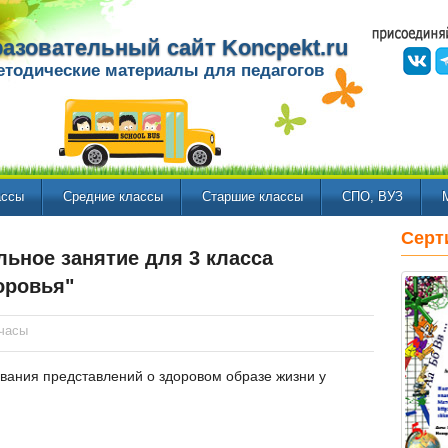
азовательный сайт Koncpekt.ru
етодические материалы для педагогов
ассы
Средние классы
Старшие классы
СПО, ВУЗ
Серт
льное занятие для 3 класса
оровья"
часы
ания представлений о здоровом образе жизни у