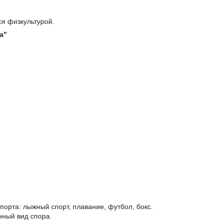
ся физкультурой.
а"
порта: лыжный спорт, плавание, футбол, бокс.
нный вид спора.