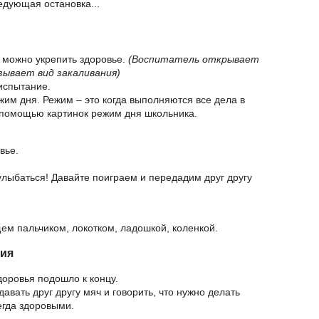
едующая остановка...
к можно укрепить здоровье.
(Воспитатель открывает
зывает вид закаливания)
 испытание.
ежим дня. Режим – это когда выполняются все дела в
с помощью картинок режим дня школьника.
вье.
 улыбаться! Давайте поиграем и передадим друг другу
ем пальчиком, локотком, ладошкой, коленкой.
сия
доровья подошло к концу.
давать друг другу мяч и говорить, что нужно делать
егда здоровыми.