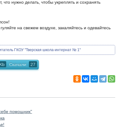
 что нужно делать, чтобы укреплять и сохранять
лсон!
 гуляйте на свежем воздухе, закаляйтесь и одевайтесь
итатель ГКОУ "Тверская школа-интернат № 1"
 Kb
Скачали:
27
 себе помощник"
ека
е!