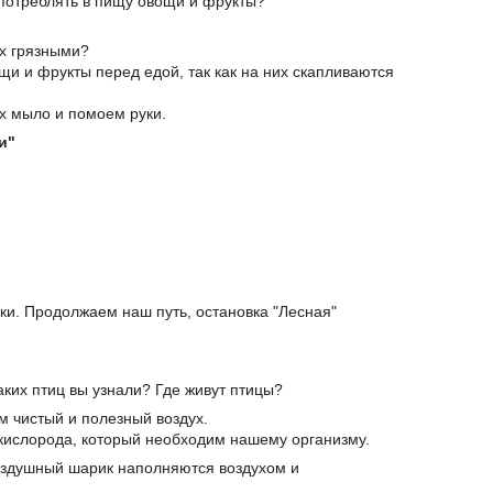
 употреблять в пищу овощи и фрукты?
их грязными?
ощи и фрукты перед едой, так как на них скапливаются
ах мыло и помоем руки.
и"
ки. Продолжаем наш путь, остановка "Лесная"
аких птиц вы узнали? Где живут птицы?
ам чистый и полезный воздух.
 кислорода, который необходим нашему организму.
воздушный шарик наполняются воздухом и