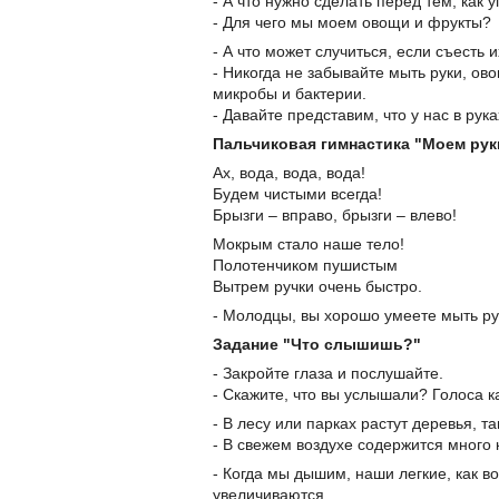
- А что нужно сделать перед тем, как
- Для чего мы моем овощи и фрукты?
- А что может случиться, если съесть 
- Никогда не забывайте мыть руки, ов
микробы и бактерии.
- Давайте представим, что у нас в рук
Пальчиковая гимнастика "Моем рук
Ах, вода, вода, вода!
Будем чистыми всегда!
Брызги – вправо, брызги – влево!
Мокрым стало наше тело!
Полотенчиком пушистым
Вытрем ручки очень быстро.
- Молодцы, вы хорошо умеете мыть ру
Задание "Что слышишь?"
- Закройте глаза и послушайте.
- Скажите, что вы услышали? Голоса к
- В лесу или парках растут деревья, т
- В свежем воздухе содержится много
- Когда мы дышим, наши легкие, как 
увеличиваются.