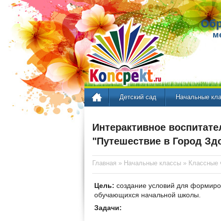
Обр
м
Детский сад
Начальные кл
Интерактивное воспитате
"Путешествие в Город Зд
Главная
»
Начальные классы
»
Классные 
Цель:
создание условий для формиров
обучающихся начальной школы.
Задачи: