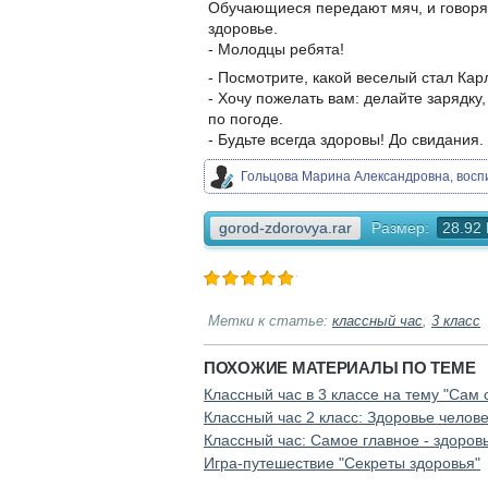
Обучающиеся передают мяч, и говорят,
здоровье.
- Молодцы ребята!
- Посмотрите, какой веселый стал Кар
- Хочу пожелать вам: делайте зарядку,
по погоде.
- Будьте всегда здоровы! До свидания.
Гольцова Марина Александровна, восп
gorod-zdorovya.rar
Размер:
28.92
Метки к статье:
классный час
,
3 класс
ПОХОЖИЕ МАТЕРИАЛЫ ПО ТЕМЕ
Классный час в 3 классе на тему "Сам
Классный час 2 класс: Здоровье челов
Классный час: Самое главное - здоровь
Игра-путешествие "Секреты здоровья"