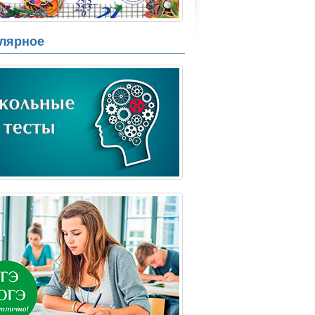
лярное