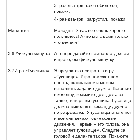
3- раз-два-три, как я обиделся,
покажи.
4- раз-два-три, загрустил, покажи
Мини-итог
Молодцы! У вас все очень хорошо
получилось! А что мы с вами только
что делали?
3.6.Физкультминутка
А теперь давайте немного отдохнем
и проведем физкультминутку
3.7Игра «Гусеница»
Я предлагаю поиграть в игру
«Гусеница». Игра поможет нам
понять, насколько мы можем
выполнять задание дружно. Встаньте
в колонну, возьмите друг друга за
талию, теперь вы гусеница. Гусеница
должна выполнять команду дружно,
не разрываясь. У гусеницы много ног
и все они делают одинаковые
движения. Первый – это голова, она
управляет туловищем. Следите за
головой и делайте так же. Покажите