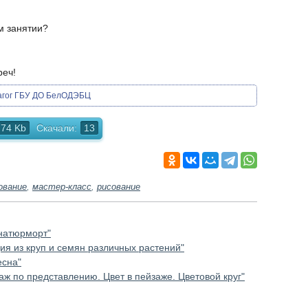
м занятии?
реч!
агог ГБУ ДО БелОДЭБЦ
.74 Kb
Скачали:
13
ование
,
мастер-класс
,
рисование
 натюрморт"
ия из круп и семян различных растений"
есна"
аж по представлению. Цвет в пейзаже. Цветовой круг"