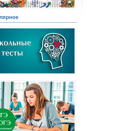
лярное