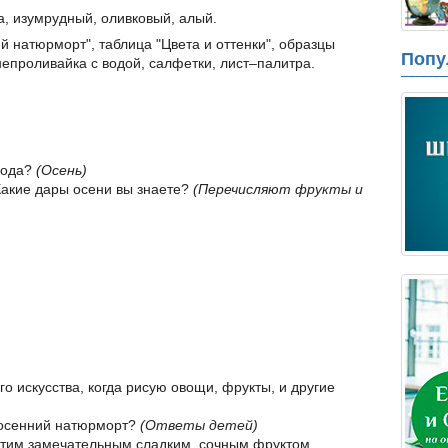
а, изумрудный, оливковый, алый.
 натюрморт", таблица "Цвета и оттенки", образцы
Попу
 непроливайка с водой, салфетки, лист–палитра.
года?
(Осень)
Какие дары осени вы знаете?
(Перечисляют фрукты и
го искусства, когда рисую овощи, фрукты, и другие
о осенний натюрморт?
(Ответы детей)
этим замечательным сладким, сочным фруктом.