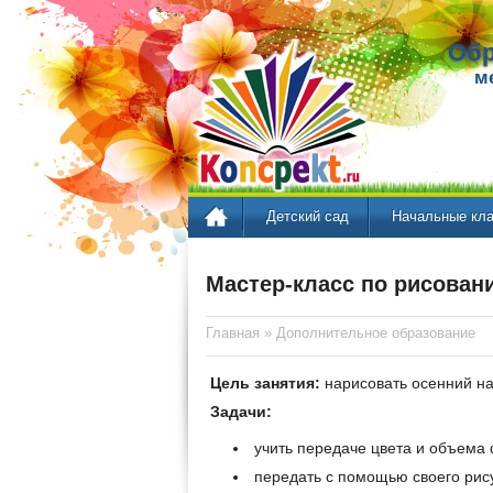
Обр
м
Детский сад
Начальные кл
Мастер-класс по рисован
Главная
»
Дополнительное образование
Цель занятия:
нарисовать осенний на
Задачи:
учить передаче цвета и объема
передать с помощью своего рису