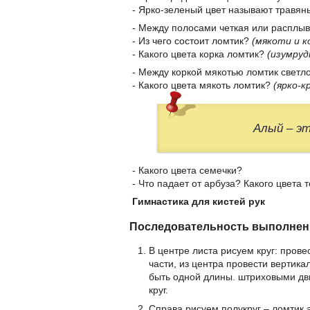
- Ярко-зеленый цвет называют травян
- Между полосами четкая или расплы
- Из чего состоит ломтик?
(мякоти и к
- Какого цвета корка ломтик?
(изумруд
- Между коркой мякотью ломтик светл
- Какого цвета мякоть ломтик?
(ярко-к
Алый – эт
- Какого цвета семечки?
- Что падает от арбуза? Какого цвета 
Гимнастика для кистей рук
Последовательность выполнен
В центре листа рисуем круг: пров
части, из центра провести вертик
быть одной длины. штриховыми дв
круг.
Справа рисуем полукруг – ломтик 