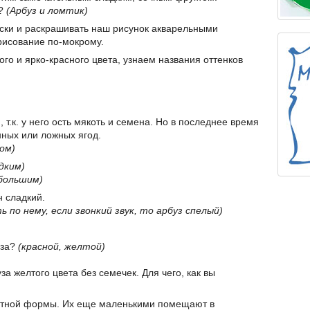
е?
(Арбуз и ломтик)
ски и раскрашивать наш рисунок акварельными
рисование по-мокрому.
ого и ярко-красного цвета, узнаем названия оттенков
 т.к. у него ость мякоть и семена. Но в последнее время
нных или ложных ягод.
ом)
дким)
большим)
н сладкий.
ь по нему, если звонкий звук, то арбуз спелый)
уза?
(красной, желтой)
а желтого цвета без семечек. Для чего, как вы
ратной формы. Их еще маленькими помещают в