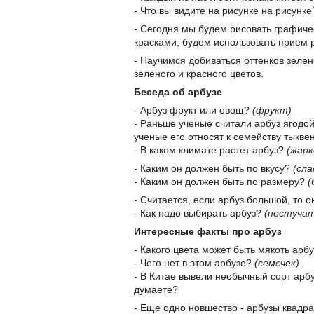
- Что вы видите на рисунке на рисунк
- Сегодня мы будем рисовать графиче
красками, будем использовать прием 
- Научимся добиваться оттенков зелен
зеленого и красного цветов.
Беседа об арбузе
- Арбуз фрукт или овощ?
(фрукт)
- Раньше ученые считали арбуз ягодой,
ученые его относят к семейству тыкве
- В каком климате растет арбуз?
(жарк
- Каким он должен быть по вкусу?
(сла
- Каким он должен быть по размеру?
(
- Считается, если арбуз большой, то о
- Как надо выбирать арбуз?
(постучат
Интересные факты про арбуз
- Какого цвета может быть мякоть арб
- Чего нет в этом арбузе?
(семечек)
- В Китае вывели необычный сорт арбуз
думаете?
- Еще одно новшество - арбузы квад