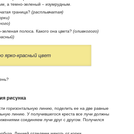
ым, а темно-зеленый – изумрудным.
вчатая граница?
(расплывчатая)
орки)
ного)
о-зеленая полоса. Какого она цвета?
(оливкогого)
расный)
о ярко-красный цвет
тень?
ия рисунка
ести горизонтальную линию, поделить ее на две равные
альную линию. У получившегося креста все лучи должны
ижениями соединяем лучи друг с другом. Получился
арбуза. Линией отделяем мякоть от корки.