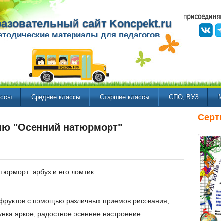
азовательный сайт Koncpekt.ru
етодические материалы для педагогов
ассы
Средние классы
Старшие классы
СПО, ВУЗ
Серт
ию "Осенний натюрморт"
тюрморт: арбуз и его ломтик.
 фруктов с помощью различных приемов рисования;
нка яркое, радостное осеннее настроение.