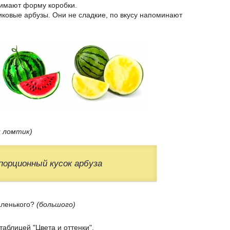
инимают форму коробки.
иковые арбузы. Они не сладкие, по вкусу напоминают
и ломтик)
 порционный кусок арбуза
аленького?
(большого)
таблицей "Цвета и оттенки".