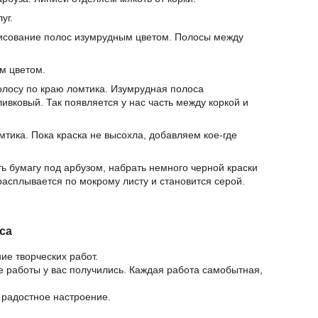
уг.
исование полос изумрудным цветом. Полосы между
м цветом.
олосу по краю ломтика. Изумрудная полоса
ивковый. Так появляется у нас часть между коркой и
тика. Пока краска не высохла, добавляем кое-где
ть бумагу под арбузом, набрать немного черной краски
расплывается по мокрому листу и становится серой.
са
ие творческих работ.
е работы у вас получились. Каждая работа самобытная,
 радостное настроение.