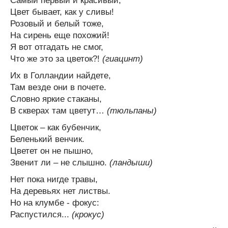
Самый первый и красивый,
Цвет бывает, как у сливы!
Розовый и белый тоже,
На сирень еще похожий!
Я вот отгадать не смог,
Что же это за цветок?!
(гиацинт)
Их в Голландии найдете,
Там везде они в почете.
Словно яркие стаканы,
В скверах там цветут…
(тюльпаны)
Цветок – как бубенчик,
Беленький венчик.
Цветет он не пышно,
Звенит ли – не слышно.
(ландыши)
Нет пока нигде травы,
На деревьях нет листвы.
Но на клумбе - фокус:
Распустился...
(крокус)