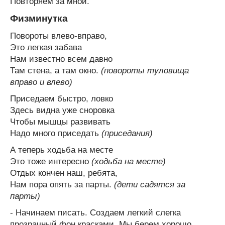
Повторяем за мной.
Физминутка
Повороты влево-вправо,
Это легкая забава
Нам известно всем давно
Там стена, а там окно.
(повороты туловища
вправо и влево)
Приседаем быстро, ловко
Здесь видна уже сноровка
Чтобы мышцы развивать
Надо много приседать
(приседания)
А теперь ходьба на месте
Это тоже интересно
(ходьба на месте)
Отдых кончен наш, ребята,
Нам пора опять за парты.
(дети садятся за
парты)
- Начинаем писать. Создаем легкий слегка
прозрачный фон красками. Мы берем хорошо