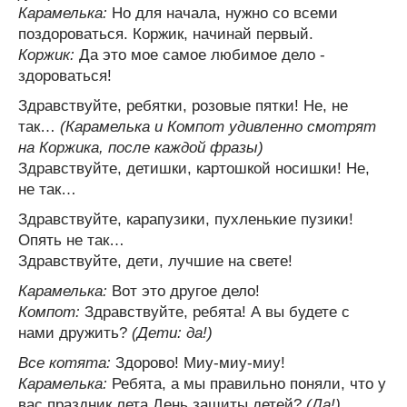
Карамелька:
Но для начала, нужно со всеми
поздороваться. Коржик, начинай первый.
Коржик:
Да это мое самое любимое дело -
здороваться!
Здравствуйте, ребятки, розовые пятки! Не, не
так…
(Карамелька и Компот удивленно смотрят
на Коржика, после каждой фразы)
Здравствуйте, детишки, картошкой носишки! Не,
не так…
Здравствуйте, карапузики, пухленькие пузики!
Опять не так…
Здравствуйте, дети, лучшие на свете!
Карамелька:
Вот это другое дело!
Компот:
Здравствуйте, ребята! А вы будете с
нами дружить?
(Дети: да!)
Все котята:
Здорово! Миу-миу-миу!
Карамелька:
Ребята, а мы правильно поняли, что у
вас праздник лета День защиты детей?
(Да!)