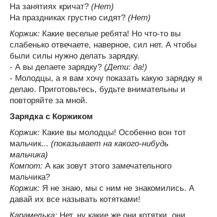
На занятиях кричат?
(Нет)
На праздниках грустно сидят?
(Нет)
Коржик:
Какие веселые ребята! Но что-то вы
слабенько отвечаете, наверное, сил нет. А чтобы
были силы нужно делать зарядку.
- А вы делаете зарядку?
(Дети: да!)
- Молодцы, а я вам хочу показать какую зарядку я
делаю. Приготовьтесь, будьте внимательны и
повторяйте за мной.
Зарядка с Коржиком
Коржик:
Какие вы молодцы! Особенно вон тот
мальчик...
(показывает на какого-нибудь
мальчика)
Компот:
А как зовут этого замечательного
мальчика?
Коржик:
Я не знаю, мы с ним не знакомились. А
давай их все называть котятками!
Карамелька:
Нет, ну какие же они котятки, они