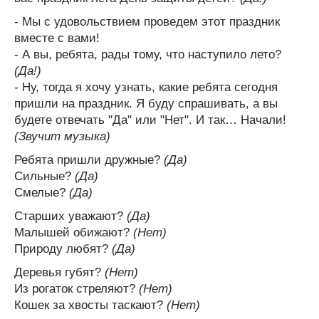
- Мы с удовольствием проведем этот праздник
вместе с вами!
- А вы, ребята, рады тому, что наступило лето?
(Да!)
- Ну, тогда я хочу узнать, какие ребята сегодня
пришли на праздник. Я буду спрашивать, а вы
будете отвечать "Да" или "Нет". И так… Начали!
(Звучит музыка)
Ребята пришли дружные?
(Да)
Сильные?
(Да)
Смелые?
(Да)
Старших уважают?
(Да)
Малышей обижают?
(Нет)
Природу любят?
(Да)
Деревья губят?
(Нет)
Из рогаток стреляют?
(Нет)
Кошек за хвосты таскают?
(Нет)