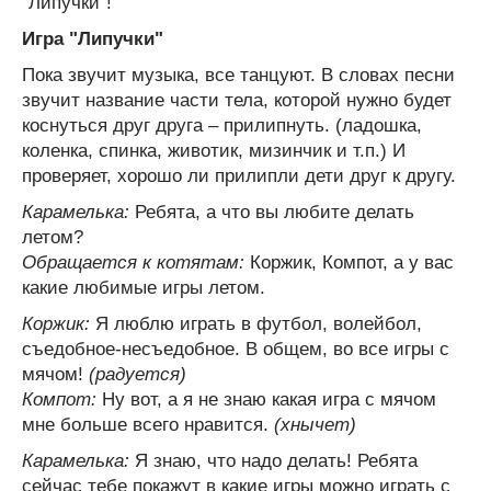
"Липучки"!
Игра "Липучки"
Пока звучит музыка, все танцуют. В словах песни
звучит название части тела, которой нужно будет
коснуться друг друга – прилипнуть. (ладошка,
коленка, спинка, животик, мизинчик и т.п.) И
проверяет, хорошо ли прилипли дети друг к другу.
Карамелька:
Ребята, а что вы любите делать
летом?
Обращается к котятам:
Коржик, Компот, а у вас
какие любимые игры летом.
Коржик:
Я люблю играть в футбол, волейбол,
съедобное-несъедобное. В общем, во все игры с
мячом!
(радуется)
Компот:
Ну вот, а я не знаю какая игра с мячом
мне больше всего нравится.
(хнычет)
Карамелька:
Я знаю, что надо делать! Ребята
сейчас тебе покажут в какие игры можно играть с