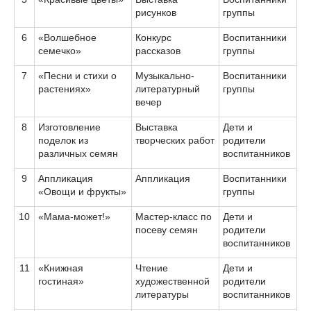
рисунков
группы
6
«Волшебное
Конкурс
Воспитанники
семечко»
рассказов
группы
7
«Песни и стихи о
Музыкально-
Воспитанники
растениях»
литературный
группы
вечер
8
Изготовление
Выставка
Дети и
поделок из
творческих работ
родители
различных семян
воспитанников
9
Аппликация
Аппликация
Воспитанники
«Овощи и фрукты»
группы
10
«Мама-можeт!»
Мастер-класс по
Дети и
посеву семян
родители
воспитанников
11
«Книжная
Чтение
Дети и
гостиная»
художественной
родители
литературы
воспитанников