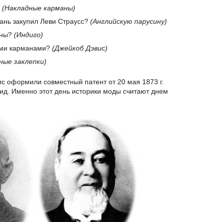
?
(Накладные карманы)
кань закупил Леви Страусс?
(Английскую парусину)
аны?
(Индиго)
ими карманами?
(Джейкоб Дэвис)
ные заклепки)
с оформили совместный патент от 20 мая 1873 г.
д. Именно этот день историки моды считают днем