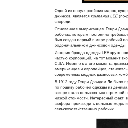
Одной из популярнейших марок, суще
джинсов, является
компания LEE
(по-р
спереди.
Основанная американцем Генри Дэвид
рабочих, которым постоянно требовал
был создан первый в мире рабочий по
родоначальником джинсовой одежды.
История брэнда одежды LEE круто пове
частью корпораций, на тот момент вх
США. Именно с этого момента джинсы
американцев и европейцев, становясь
современных модных джинсовых комб
В 1912 году Генри Дэвидом Ли было п
по пошиву рабочей одежды из денима,
вскоре стала пользоваться огромной п
низкой стоимости. Интересный факт: в
шофера производить цельные модели –
сельскохозяйственных рабочих.