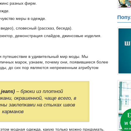
жинс разных фирм.
ежде.
Попу
 чувство меры в одежде.
видео), словесный (рассказ, беседа).
оектор, демонстрация слайдов, джинсовые изделия.
 путешествие в удивительный мир моды. Мы
личных марок, узнаем, почему они, появившиеся более
ежды, до сих пор являются непременным атрибутом
jeans)
– брюки из плотной
ани, окрашенной, чаще всего, в
ены заклепками на стыках швов
карманов
этом модная одежда, какую только можно придумать.