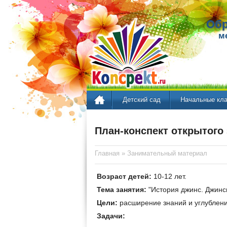
Обр
м
Детский сад
Начальные кл
План-конспект открытого
Главная
»
Занимательный материал
Возраст детей:
10-12 лет.
Тема занятия:
"История джинс. Джинс
Цели:
расширение знаний и углублен
Задачи: