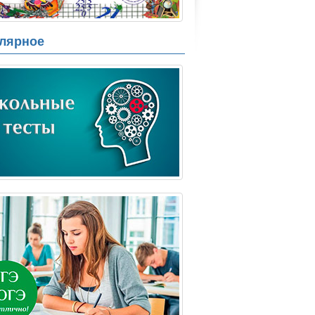
лярное