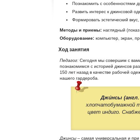
Познакомить с особенностями д
Развить интерес к джинсовой од
Формировать эстетический вкус,
Методы и приемы:
наглядный (показ 
Оборудование:
компьютер, экран, пр
Ход занятия
Педагог:
Сегодня мы совершим с вами
познакомимся с историей джинсов раз
150 лет назад в качестве рабочей од
нашего гардероба.
Джи́нсы (англ. 
хлопчатобумажной тк
цвет индиго. Снабж
Джинсы
– самая универсальная и при 