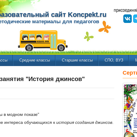
азовательный сайт Koncpekt.ru
етодические материалы для педагогов
ассы
Средние классы
Старшие классы
СПО, ВУЗ
Серт
 занятия "История джинсов"
ы в модном показе"
ие интереса обучающихся к
история создания джинсов
.