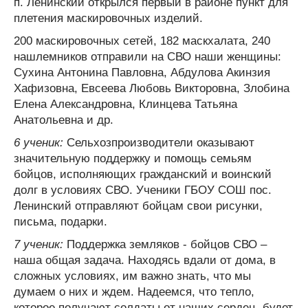
п. Ленинский открылся первый в районе пункт для
плетения маскировочных изделий.
200 маскировочных сетей, 182 маскхалата, 240
нашлемников отправили на СВО наши женщины:
Сухина Антонина Павловна, Абдулова Акинзия
Хафизовна, Евсеева Любовь Викторовна, Злобина
Елена Александровна, Клинцева Татьяна
Анатольевна и др.
6 ученик:
Сельхозпроизводители оказывают
значительную поддержку и помощь семьям
бойцов, исполняющих гражданский и воинский
долг в условиях СВО. Ученики ГБОУ СОШ пос.
Ленинский отправляют бойцам свои рисунки,
письма, подарки.
7 ученик:
Поддержка земляков - бойцов СВО –
наша общая задача. Находясь вдали от дома, в
сложных условиях, им важно знать, что мы
думаем о них и ждем. Надеемся, что тепло,
которое получают солдаты от наших сердец, будет