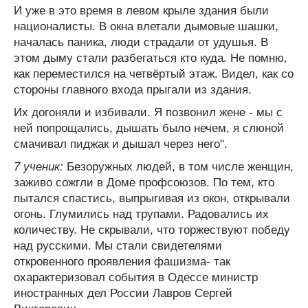
И уже в это время в левом крыле здания были
националисты. В окна влетали дымовые шашки,
началась паника, люди страдали от удушья. В
этом дыму стали разбегаться кто куда. Не помню,
как переместился на четвёртый этаж. Видел, как со
стороны главного входа прыгали из здания.
Их догоняли и избивали. Я позвонил жене - мы с
ней попрощались, дышать было нечем, я слюной
смачивал пиджак и дышал через него".
7 ученик:
Безоружных людей, в том числе женщин,
заживо сожгли в Доме профсоюзов. По тем, кто
пытался спастись, выпрыгивая из окон, открывали
огонь. Глумились над трупами. Радовались их
количеству. Не скрывали, что торжествуют победу
над русскими. Мы стали свидетелями
откровенного проявления фашизма- так
охарактеризовал события в Одессе министр
иностранных дел России Лавров Сергей