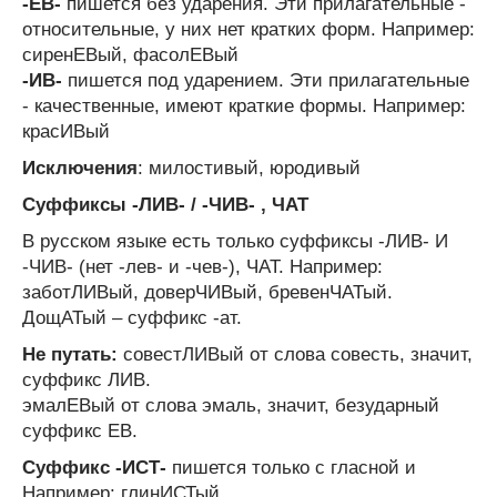
-ЕВ-
пишется без ударения. Эти прилагательные -
относительные, у них нет кратких форм. Например:
сиренЕВый, фасолЕВый
-ИВ-
пишется под ударением. Эти прилагательные
- качественные, имеют краткие формы. Например:
красИВый
Исключения
: милостивый, юродивый
Суффиксы -ЛИВ- / -ЧИВ- , ЧАТ
В русском языке есть только суффиксы -ЛИВ- И
-ЧИВ- (нет -лев- и -чев-), ЧАТ. Например:
заботЛИВый, доверЧИВый, бревенЧАТый.
ДощАТый – суффикс -ат.
Не путать:
совестЛИВый от слова совесть, значит,
суффикс ЛИВ.
эмалЕВый от слова эмаль, значит, безударный
суффикс ЕВ.
Суффикс -ИСТ-
пишется только с гласной и
Например: глинИСТый