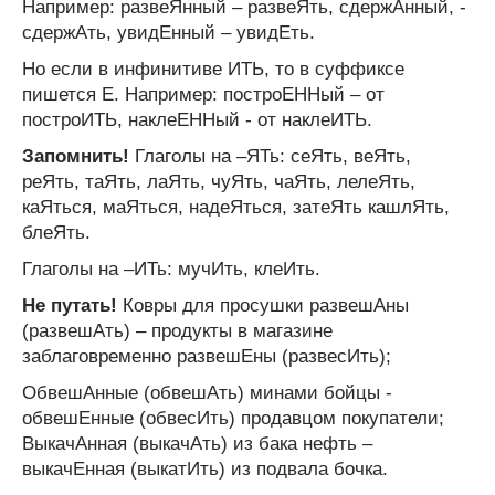
Например: развеЯнный – развеЯть, сдержАнный, -
сдержАть, увидЕнный – увидЕть.
Но если в инфинитиве ИТЬ, то в суффиксе
пишется Е. Например: построЕННый – от
построИТЬ, наклеЕННый - от наклеИТЬ.
Запомнить!
Глаголы на –ЯТь: сеЯть, веЯть,
реЯть, таЯть, лаЯть, чуЯть, чаЯть, лелеЯть,
каЯться, маЯться, надеЯться, затеЯть кашлЯть,
блеЯть.
Глаголы на –ИТь: мучИть, клеИть.
Не путать!
Ковры для просушки развешАны
(развешАть) – продукты в магазине
заблаговременно развешЕны (развесИть);
ОбвешАнные (обвешАть) минами бойцы -
обвешЕнные (обвесИть) продавцом покупатели;
ВыкачАнная (выкачАть) из бака нефть –
выкачЕнная (выкатИть) из подвала бочка.