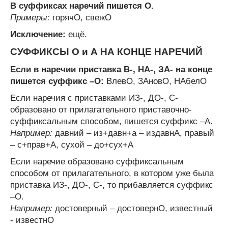
В суффиксах наречий пишется О.
Примеры:
горячО, свежО
Исключение:
ещё.
СУФФИКСЫ О и А НА КОНЦЕ НАРЕЧИЙ
Если в наречии приставка В-, НА-, ЗА- на конце
пишется суффикс –О:
ВлевО, ЗАновО, НАбелО
Если наречия с приставками ИЗ-, ДО-, С-
образовано от прилагательного приставочно-
суффиксальным способом, пишется суффикс –А.
Например:
давний – из+давн+а – издавнА, правый
– с+прав+А, сухой – до+сух+А
Если наречие образовано суффиксальным
способом от прилагательного, в котором уже была
приставка ИЗ-, ДО-, С-, то прибавляется суффикс
–О.
Например:
достоверный – достовернО, известный
- известнО