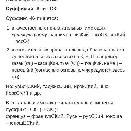
Суффиксы -К- и –СК-
Суффикс -К- пишется:
в качественных прилагательных, имеющих
краткую форму
: например: низКий – низОК, весКий
– весОК;
в относительных прилагательных, образованных от
существительных
с основой
на К, Ч, Ц: например:
казак (к/ц) – казацКий, ткач (ч/ц) – ткацКий, немец –
немецКий (согласные основы к, ч чередуются здесь
с ц).
Но: узбекСКий, таджикСКий, иракСКий, нью-
йоркСКий и др.
В остальных именах прилагательных пишется
суффикс -СК- (-ЕСК-):
француз – французСКий, Русь – русСКий, юноша
– юношЕСКий.