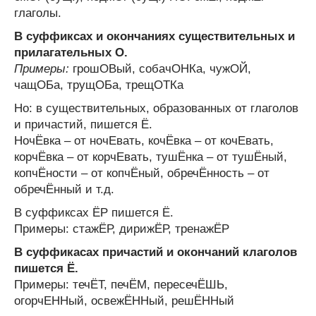
глаголы.
В суффиксах и окончаниях существительных и
прилагательных О.
Примеры:
грошОВый, собачОНКа, чужОЙ,
чащОБа, трущОБа, трещОТКа
Но: в существительных, образованных от глаголов
и причастий, пишется Ё.
НочЁвка – от ночЕвать, кочЁвка – от кочЕвать,
корчЁвка – от корчЕвать, тушЁнка – от тушЁный,
копчЁности – от копчЁный, обречЁнность – от
обречЁнный и т.д.
В суффиксах ЁР пишется Ё.
Примеры: стажЁР, дирижЁР, тренажЁР
В суффикасах причастий и окончаний клаголов
пишется Ё.
Примеры: течЁТ, печЁМ, пересечЁШЬ,
огорчЕННый, освежЁННый, решЁННый