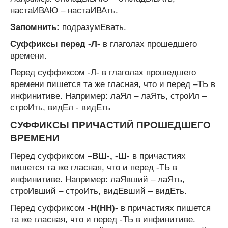
настаИВАЮ – настаИВАть.
Запомнить:
подразумЕвать.
Cуффиксы перед -Л-
в глаголах прошедшего
времени.
Перед суффиксом -Л- в глаголах прошедшего
времени пишется та же гласная, что и перед –ТЬ в
инфинитиве. Например: лаЯл – лаЯть, строИл –
строИть, видЕл - видЕть
CУФФИКСЫ ПРИЧАСТИЙ ПРОШЕДШЕГО
ВРЕМЕНИ
Перед суффиксом
–ВШ-, -Ш-
в причастиях
пишется та же гласная, что и перед -ТЬ в
инфинитиве. Например: лаЯвший – лаЯть,
строИвший – строИть, видЕвший – видЕть.
Перед суффиксом
-Н(НН)-
в причастиях пишется
та же гласная, что и перед -ТЬ в инфинитиве.