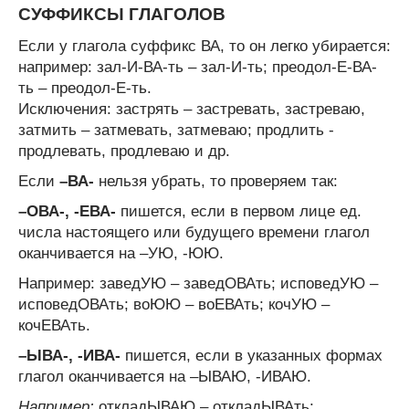
CУФФИКСЫ ГЛАГОЛОВ
Если у глагола суффикс ВА, то он легко убирается:
например: зал-И-ВА-ть – зал-И-ть; преодол-Е-ВА-
ть – преодол-Е-ть.
Исключения: застрять – застревать, застреваю,
затмить – затмевать, затмеваю; продлить -
продлевать, продлеваю и др.
Если
–ВА-
нельзя убрать, то проверяем так:
–ОВА-, -ЕВА-
пишется, если в первом лице ед.
числа настоящего или будущего времени глагол
оканчивается на –УЮ, -ЮЮ.
Например: заведУЮ – заведОВАть; исповедУЮ –
исповедОВАть; воЮЮ – воЕВАть; кочУЮ –
кочЕВАть.
–ЫВА-, -ИВА-
пишется, если в указанных формах
глагол оканчивается на –ЫВАЮ, -ИВАЮ.
Например:
откладЫВАЮ – откладЫВАть;