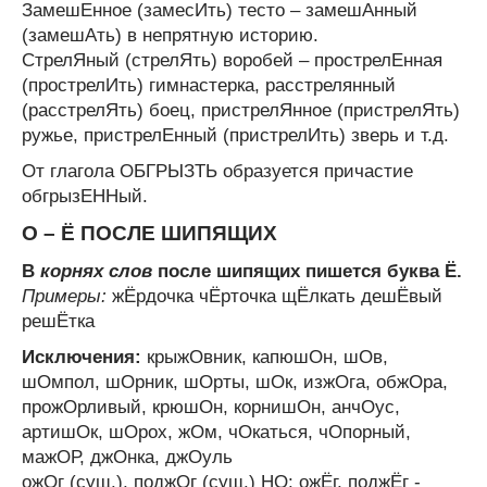
ЗамешЕнное (замесИть) тесто – замешАнный
(замешАть) в непрятную историю.
СтрелЯный (стрелЯть) воробей – прострелЕнная
(прострелИть) гимнастерка, расстрелянный
(расстрелЯть) боец, пристрелЯнное (пристрелЯть)
ружье, пристрелЕнный (пристрелИть) зверь и т.д.
От глагола ОБГРЫЗТЬ образуется причастие
обгрызЕННый.
О – Ё ПОСЛЕ ШИПЯЩИХ
В
корнях слов
после шипящих пишется буква Ё.
Примеры:
жЁрдочка чЁрточка щЁлкать дешЁвый
решЁтка
Исключения:
крыжОвник, капюшОн, шОв,
шОмпол, шОрник, шОрты, шОк, изжОга, обжОра,
прожОрливый, крюшОн, корнишОн, анчОус,
артишОк, шОрох, жОм, чОкаться, чОпорный,
мажОР, джОнка, джОуль
ожОг (сущ.), поджОг (сущ.) НО: ожЁг, поджЁг -