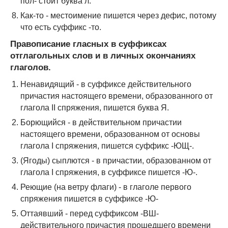
пол- стоит буква л.
Как-то - местоимение пишется через дефис, потому
что есть суффикс -то.
Правописание гласных в суффиксах
отглагольных слов и в личных окончаниях
глаголов.
Ненавидящий - в суффиксе действительного
причастия настоящего времени, образованного от
глагола II спряжения, пишется буква Я.
Борющийся - в действительном причастии
настоящего времени, образованном от основы
глагола I спряжения, пишется суффикс -ЮЩ-.
(Ягоды) сыплются - в причастии, образованном от
глагола I спряжения, в суффиксе пишется -Ю-.
Реющие (на ветру флаги) - в глаголе первого
спряжения пишется в суффиксе -Ю-
Оттаявший - перед суффиксом -ВШ-
действительного причастия прошедшего времени