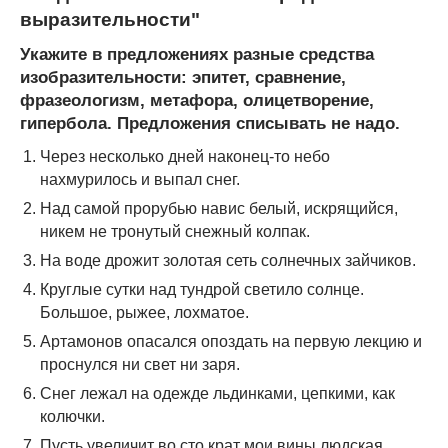
выразительности"
Укажите в предложениях разные средства
изобразительности: эпитет, сравнение,
фразеологизм, метафора, олицетворение,
гипербола. Предложения списывать не надо.
Через несколько дней наконец-то небо
нахмурилось и выпал снег.
Над самой прорубью навис белый, искрящийся,
никем не тронутый снежный колпак.
На воде дрожит золотая сеть солнечных зайчиков.
Круглые сутки над тундрой светило солнце.
Большое, рыжее, лохматое.
Артамонов опасался опоздать на первую лекцию и
проснулся ни свет ни заря.
Снег лежал на одежде льдинками, цепкими, как
колючки.
Пусть увеличит во сто крат мои вины людская