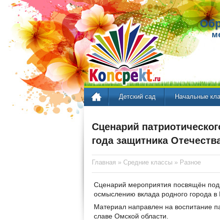
Обр
м
Детский сад
Начальные кл
Сценарий патриотическог
года защитника Отечеств
Главная
»
Средние классы
»
Разное
Сценарий мероприятия посвящён подв
осмыслению вклада родного города в
Материал направлен на воспитание па
славе Омской области.