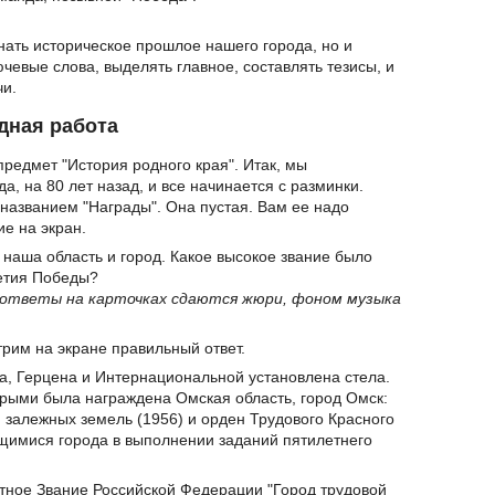
нать историческое прошлое нашего города, но и
чевые слова, выделять главное, составлять тезисы, и
чи.
дная работа
предмет "История родного края". Итак, мы
а, на 80 лет назад, и все начинается с разминки.
 названием "Награды". Она пустая. Вам ее надо
ие на экран.
 наша область и город. Какое высокое звание было
летия Победы?
 ответы на карточках сдаются жюри, фоном музыка
трим на экране правильный ответ.
на, Герцена и Интернациональной установлена стела.
рыми была награждена Омская область, город Омск:
 залежных земель (1956) и орден Трудового Красного
ящимися города в выполнении заданий пятилетнего
четное Звание Российской Федерации "Город трудовой