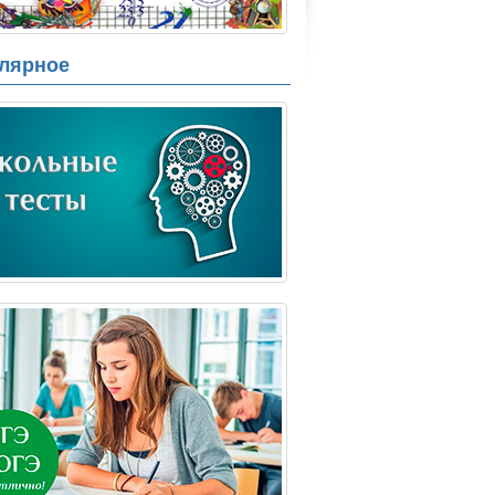
лярное