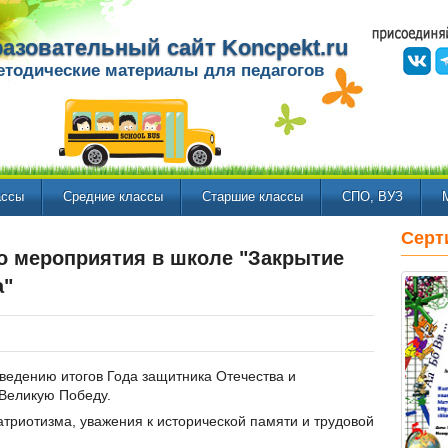
азовательный сайт Koncpekt.ru
етодические материалы для педагогов
ассы
Средние классы
Старшие классы
СПО, ВУЗ
Серт
о мероприятия в школе "Закрытие
а"
едению итогов Года защитника Отечества и
 Великую Победу.
триотизма, уважения к исторической памяти и трудовой