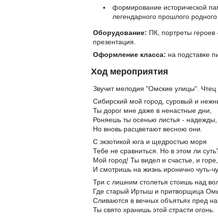
формирование исторической пам
легендарного прошлого родного 
Оборудование:
ПК, портреты героев 
презентация.
Оформление класса:
на подставке пи
Ход мероприятия
Звучит мелодия "Омские улицы". Чтец
Сибирский мой город, суровый и нежн
Ты дорог мне даже в ненастные дни,
Роняешь ты осенью листья - надежды,
Но вновь расцветают весною они.
С экзотикой юга и щедростью моря
Тебе не сравниться. Но в этом ли суть
Мой город! Ты видел и счастье, и горе,
И смотришь на жизнь иронично чуть-чу
Три с лишним столетья стоишь над во
Где старый Иртыш и притворщица Ом
Сливаются в вечных объятьях пред н
Ты свято хранишь этой страсти огонь.