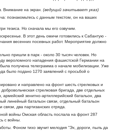
з. Внимание на экран.
(ведущий зачитывает указ)
ча: познакомьтесь с данным текстом, он на ваших
ри тезиса. Но сначала мы его озвучим.
скресенье. В этот день омичи готовились к Сабантую -
нчания весенних посевных работ. Мероприятие должно
льно пришли в парк - около 30 тысяч человек. Но
воду вероломного нападения фашистской Германии на
 была получена телеграмма о начале мобилизации. Уже
да было подано 1270 заявлений с просьбой о
мировано и направлено на фронт шесть стрелковых и
я добровольческая стрелковая бригада, две отдельных
, армейский зенитно-артиллерийский батальон, два
ный линейный батальон связи, отдельный батальон
 связи, два партизанских отряда.
енной войны Омская область послала на фронт 287
сь с войны.
боты. Фоном тихо звучит мелодия "Эх, дороги, пыль да