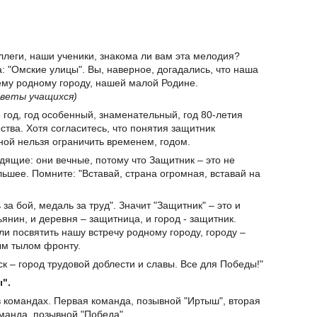
леги, наши ученики, знакома ли вам эта мелодия?
а: "Омские улицы". Вы, наверное, догадались, что наша
му родному городу, нашей малой Родине.
веты учащихся)
5 год, год особенный, знаменательный, год 80-летия
тва. Хотя согласитесь, что понятия защитник
ной нельзя ограничить временем, годом.
дящие: они вечные, потому что Защитник – это не
льшее. Помните: "Вставай, страна огромная, вставай на
за бой, медаль за труд". Значит "Защитник" – это и
ьянин, и деревня – защитница, и город - защитник.
и посвятить нашу встречу родному городу, городу –
ым тылом фронту.
ск – город трудовой доблести и славы. Все для Победы!"
".
в командах. Первая команда, позывной "Иртыш", вторая
манда, позывной "Победа".