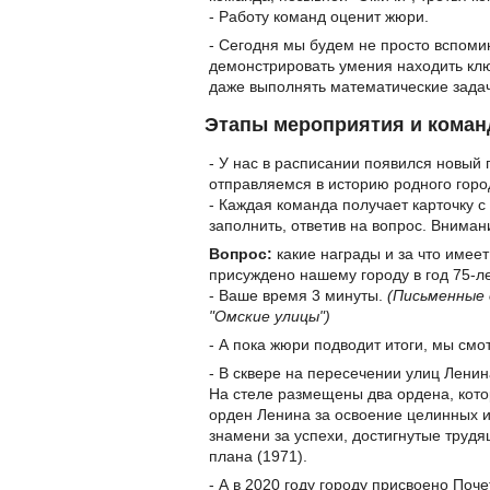
- Работу команд оценит жюри.
- Сегодня мы будем не просто вспоми
демонстрировать умения находить клю
даже выполнять математические зада
Этапы мероприятия и коман
- У нас в расписании появился новый 
отправляемся в историю родного город
- Каждая команда получает карточку с
заполнить, ответив на вопрос. Вниман
Вопрос:
какие награды и за что имеет
присуждено нашему городу в год 75-
- Ваше время 3 минуты.
(Письменные
"Омские улицы")
- А пока жюри подводит итоги, мы смо
- В сквере на пересечении улиц Лени
На стеле размещены два ордена, кото
орден Ленина за освоение целинных и
знамени за успехи, достигнутые труд
плана (1971).
- А в 2020 году городу присвоено По