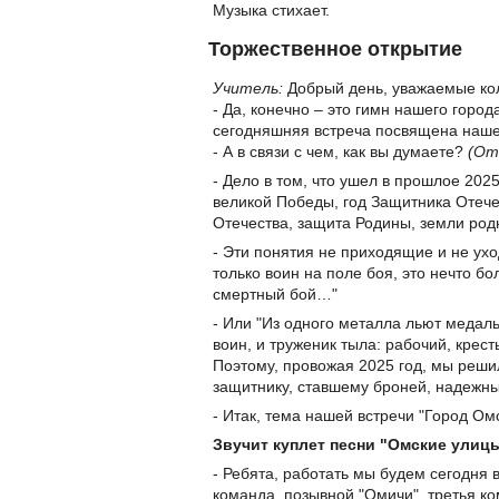
Музыка стихает.
Торжественное открытие
Учитель:
Добрый день, уважаемые кол
- Да, конечно – это гимн нашего город
сегодняшняя встреча посвящена наше
- А в связи с чем, как вы думаете?
(От
- Дело в том, что ушел в прошлое 202
великой Победы, год Защитника Отечес
Отечества, защита Родины, земли род
- Эти понятия не приходящие и не ухо
только воин на поле боя, это нечто бо
смертный бой…"
- Или "Из одного металла льют медаль 
воин, и труженик тыла: рабочий, крест
Поэтому, провожая 2025 год, мы решил
защитнику, ставшему броней, надежн
- Итак, тема нашей встречи "Город Ом
Звучит куплет песни "Омские улицы
- Ребята, работать мы будем сегодня 
команда, позывной "Омичи", третья ко