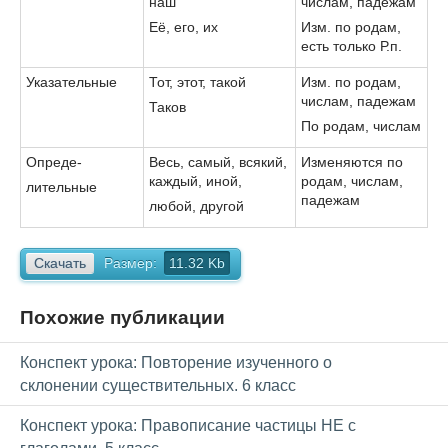
наш
числам, падежам
Её, его, их
Изм. по родам,
есть только Р.п.
Указательные
Тот, этот, такой
Изм. по родам,
числам, падежам
Таков
По родам, числам
Опреде-
Весь, самый, всякий,
Изменяются по
каждый, иной,
родам, числам,
лительные
падежам
любой, другой
Скачать
Размер:
11.32 Kb
Похожие публикации
Конспект урока: Повторение изученного о
склонении существительных. 6 класс
Конспект урока: Правописание частицы НЕ с