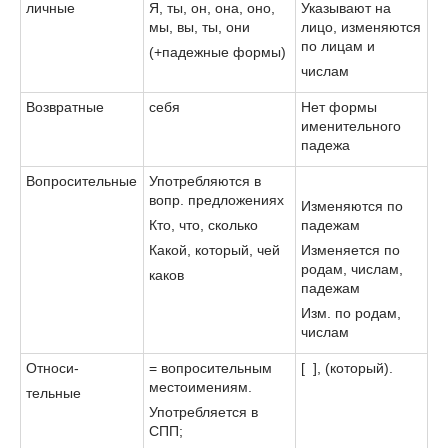
личные
Я, ты, он, она, оно,
Указывают на
мы, вы, ты, они
лицо, изменяются
по лицам и
(+падежные формы)
числам
Возвратные
себя
Нет формы
именительного
падежа
Вопросительные
Употребляются в
вопр. предложениях
Изменяются по
Кто, что, сколько
падежам
Какой, который, чей
Изменяется по
родам, числам,
каков
падежам
Изм. по родам,
числам
Относи-
= вопросительным
[ ], (который).
местоимениям.
тельные
Употребляется в
СПП;