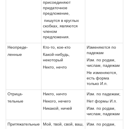
присоединяют
придаточное
предложение,
пишутся в круглых
скобках, являются
членом
предложения.
Неопреде-
Кто-то, кое-кто
Изменяются по
падежам
ленные
Какой-нибудь,
некоторый
Изм. по родам,
числам, падежам
Некто, нечто
Не изменяются,
есть форма
только И.п.
Отрица-
Никто, ничто
Изм. по падежам;
тельные
Некого, нечего
Нет формы И.п.
Никакой, ничей
Изм. по родам,
числам, падежам
Притяжательные
Мой, твой, свой, ваш,
Изм. по родам,