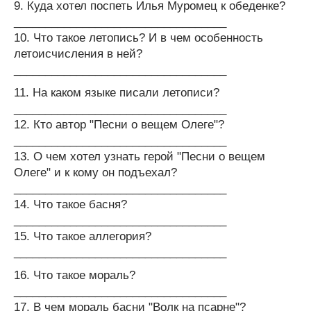
9. Куда хотел поспеть Илья Муромец к обеденке?
__________________________________
10. Что такое летопись? И в чем особенность
летоисчисления в ней?
__________________________________
11. На каком языке писали летописи?
__________________________________
12. Кто автор "Песни о вещем Олеге"?
__________________________________
13. О чем хотел узнать герой "Песни о вещем
Олеге" и к кому он подъехал?
__________________________________
14. Что такое басня?
__________________________________
15. Что такое аллегория?
__________________________________
16. Что такое мораль?
__________________________________
17. В чем мораль басни "Волк на псарне"?