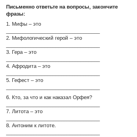
Письменно ответьте на вопросы, закончите
фразы:
1. Мифы – это
__________________________________
2. Мифологический герой – это
__________________________________
3. Гера – это
__________________________________
4. Афродита – это
__________________________________
5. Гефест – это
__________________________________
6. Кто, за что и как наказал Орфея?
__________________________________
7. Литота – это
__________________________________
8. Антоним к литоте.
__________________________________