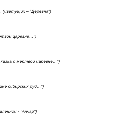
р.
(цветущих – "Деревня")
ртвой царевне…")
Сказка о мертвой царевне…")
бине сибирских руд…")
аленной - "Анчар")