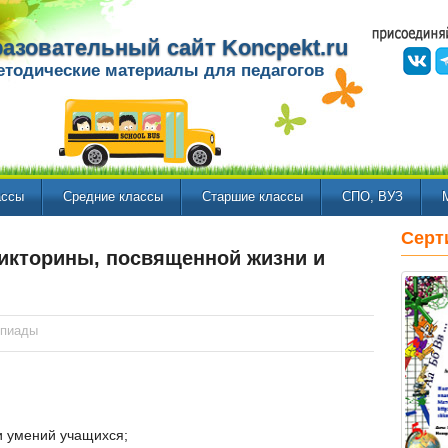
азовательный сайт Koncpekt.ru
етодические материалы для педагогов
ассы
Средние классы
Старшие классы
СПО, ВУЗ
Серт
икторины, посвященной жизни и
мпиады
и умений учащихся;