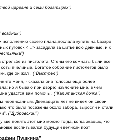
ртвой царевне и семи богатырях")
 всадник")
 к исполнению своего плана,послала купить на базаре
дных пуговок <…> засадила за шитье всю девичью, и к
рестьянка")
в стрельбе из пистолета. Стены его комнаты были все
к соты пчелиные. Богатое собрание пистолетов было
и, где он жил".
("Выстрел")
вините меня, - сказала она голосом еще более
ла; но я бываю при дворе; изъясните мне, в чем
 мне удастся вам помочь".
("Капитанская дочка")
ем неописанным. Двенадцать лет не видел он своей
ько что были посажены около забора, выросли и стали
ми".
("Дубровский")
учше понять этот мир можно тогда, когда знаешь, кто
тановке воспитывался будущий великий поэт.
графии Пушкина"