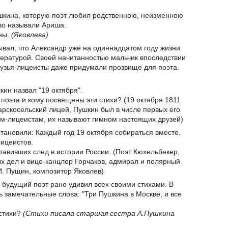
ушкина, которую поэт любил родственною, неизменною
во называли Ариша.
ны.
(Яковлева)
ывал, что Александр уже на одиннадцатом году жизни
ературой. Своей начитанностью мальчик впоследствии
рузья-лицеисты даже придумали прозвище для поэта.
кин назвал "19 октября".
и поэта и кому посвящены эти стихи? (19 октября 1811
арскосельский лицей, Пушкин был в числе первых его
ям-лицеистам, их называют гимном настоящих друзей)
тановили: Каждый год 19 октября собираться вместе.
лицеистов.
тавивших след в истории России. (Поэт Кюхельбекер,
ых дел и вице-канцлер Горчаков, адмирал и полярный
. Пущин, композитор Яковлев)
 будущий поэт рано удивил всех своими стихами. В
ь замечательные слова: "Три Пушкина в Москве, и все
 стихи?
(Стихи писала старшая сестра А.Пушкина