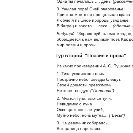
Одна ты печалишь …. день.
(рассеянн
9. Унылая пора! Очей очарованье!
Приятна мне твоя прощальная краса 
Люблю я пышное природы увяданье,
В багрец и золото … леса…
(одетые –
Ведущий:
"Здравствуй, племя младое,
обращается к нам великий поэт. Как д
мир поэзии и прозы.
Тур второй: "Поэзия и проза"
Из каких произведений А. С. Пушкина 
1. Тиха украинская ночь.
Прозрачно небо. Звезды блещут.
Своей дремоты превозмочь
Не хочет воздух.
("Полтава")
2. Мчатся тучи, вьются тучи;
Невидимкою луна
Освещает снег летучий;
Мутно небо, ночь мутна…
("Бесы")
3. На девичник собираясь,
Вот царица наряжаясь