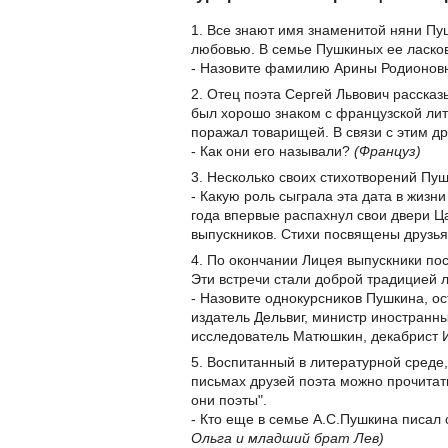
1. Все знают имя знаменитой няни П
любовью. В семье Пушкиных ее ласко
- Назовите фамилию Арины Родионов
2. Отец поэта Сергей Львович рассказ
был хорошо знаком с французской лит
поражал товарищей. В связи с этим д
- Как они его называли?
(Француз)
3. Несколько своих стихотворений Пуш
- Какую роль сыграла эта дата в жизн
года впервые распахнул свои двери Ц
выпускников. Стихи посвящены друзь
4. По окончании Лицея выпускники пос
Эти встречи стали доброй традицией 
- Назовите однокурсников Пушкина, ос
издатель Дельвиг, министр иностранн
исследователь Матюшкин, декабрист И
5. Воспитанный в литературной среде,
письмах друзей поэта можно прочитат
они поэты".
- Кто еще в семье А.С.Пушкина писал
Ольга и младший брат Лев)