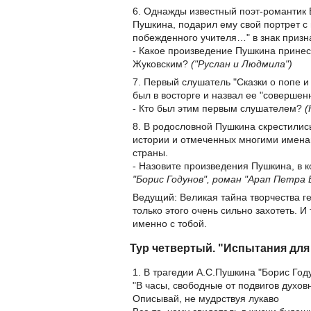
6. Однажды известный поэт-романтик 
Пушкина, подарил ему свой портрет с
побежденного учителя…" в знак призн
- Какое произведение Пушкина принесл
Жуковским?
("Руслан и Людмила")
7. Первый слушатель "Сказки о попе и
был в восторге и назвал ее "совершен
- Кто был этим первым слушателем?
(
8. В родословной Пушкина скрестились
истории и отмеченных многими именам
страны.
- Назовите произведения Пушкина, в 
"Борис Годунов", роман "Арап Петра
Ведущий: Великая тайна творчества г
только этого очень сильно захотеть. И
именно с тобой.
Тур четвертый. "Испытания для
1. В трагедии А.С.Пушкина "Борис Год
"В часы, свободные от подвигов духов
Описывай, не мудрствуя лукаво