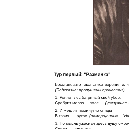
Тур первый: "Разминка"
Восстановите текст стихотворения или
(Подсказка: пропущены причастия)
1. Роняет лес багряный свой убор,
Сребрит мороз ... поле …
(увянувшее 
2. И медлят поминутно спицы
В твоих …. руках.
(наморщенных – "Ня
3. Но мысль ужасная здесь душу омра
Среди … нив и гор