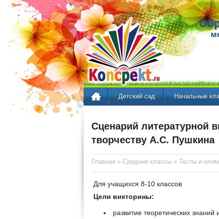
Обр
м
Детский сад
Начальные кл
Сценарий литературной в
творчеству А.С. Пушкина
Главная
»
Средние классы
»
Тесты и оли
Для учащихся 8-10 классов
Цели викторины:
развитие теоретических знаний 