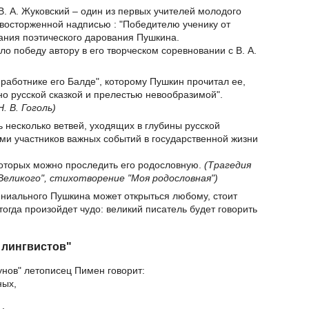
В. А. Жуковский – один из первых учителей молодого
 восторженной надписью : "Победителю ученику от
ания поэтического дарования Пушкина.
о победу автору в его творческом соревновании с В. А.
 работнике его Балде", которому Пушкин прочитал ее,
но русской сказкой и прелестью невообразимой".
Н. В. Гоголь)
 несколько ветвей, уходящих в глубины русской
и участников важных событий в государственной жизни
которых можно проследить его родословную.
(Трагедия
 Великого", стихотворение "Моя родословная")
ениального Пушкина может открыться любому, стоит
 тогда произойдет чудо: великий писатель будет говорить
 лингвистов"
унов" летописец Пимен говорит:
ных,