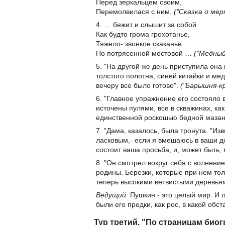
Перед зеркальцем своим,
Перемолвилася с ним.
("Сказка о ме
4. … бежит и слышит за собой
Как будто грома грохотанье,
Тяжело- звонкое скаканье
По потрясенной мостовой …
("Медный
5. "На другой же день приступила она
толстого полотна, синей китайки и ме
вечеру все было готово".
("Барышня-к
6. "Главное упражнение его состояло 
источены пулями, все в скважинах, ка
единственной роскошью бедной мазанк
7. "Дама, казалось, была тронута. "Из
ласковым,- если я вмешаюсь в ваши де
состоит ваша просьба, и, может быть,
8. "Он смотрел вокруг себя с волнени
родины. Березки, которые при нем тол
теперь высокими ветвистыми деревья
Ведущий:
Пушкин - это целый мир. И л
были его предки, как рос, в какой обс
Тур третий. "По страницам био