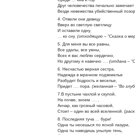
Друг человечества печально замечает
Везде невежества убийственный позо
4. Отвели они девицу
Вверх во светлую светлицу
И оставили одну,
… ко сну.
(отходящую – "Сказка о ме
5. Для меня вы все равны,
Все удалы, все умны,
Всех я вас люблю сердечно,
Но другому я навечно ….
(отдана – "
6. Несчастью верная сестра,
Надежда в мрачном подземелье
Разбудит бодрость и веселье,
Придет …. пора.
(желанная – "Во глу
7.В пустыне чахлой и скупой,
На почве, зноем …. ,
Анчар, как грозный часовой,
Стоит – один во всей вселенной.
(раск
8. Последняя туча … бури!
Одна ты несешься по ясной лазури,
Одна ты наводишь унылую тень,