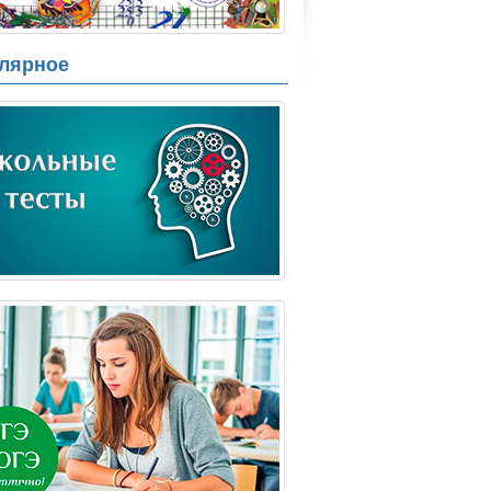
лярное