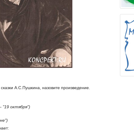
 сказки А.С.Пушкина, назовите произведение.
– "19 октября")
не")
чает: