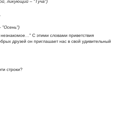
ой, ликующий – "Туча")
–
 "Осень")
 незнакомое…" С этими словами приветствия
обрых друзей он приглашает нас в свой удивительный
эти строки?