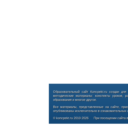
Образовательный сайт Koncpekt.ru создан для
методические материалы: конспекты уроков, р
образования и многое другое.
Все материалы, представленные на сайте, при
опубликованы исключительно в ознакомительных ц
© koncpekt.ru
2010-2026
При посещении сайта в