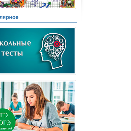
лярное