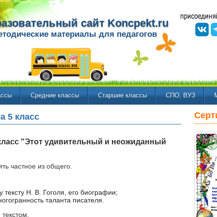
азовательный сайт Koncpekt.ru
етодические материалы для педагогов
ассы
Средние классы
Старшие классы
СПО, ВУЗ
Серт
а 5 класс
 класс "Этот удивительный и неожиданный
ть частное из общего.
тексту Н. В. Гоголя, его биографии;
ногогранность таланта писателя.
 текстом.