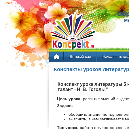
Обр
м
Детский сад
Начальные кл
Конспекты уроков литератур
Конспект урока литературы 5
талант - Н. В. Гоголь!"
Цель урока:
развитие умений выделя
Задачи:
обобщить знания по изученному 
выяснить, в чем заключается м
Тип урока:
работа с художественным