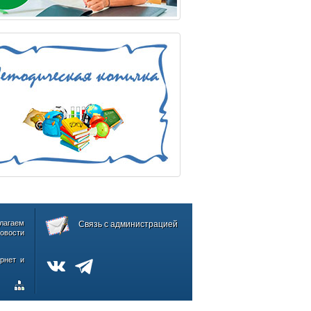
лагаем
Связь с администрацией
овости
рнет и