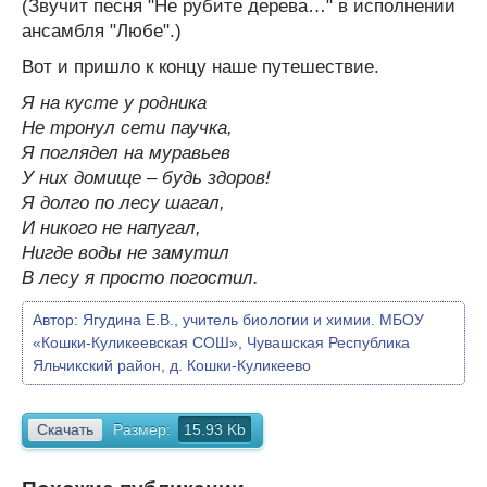
(Звучит песня "Не рубите дерева…" в исполнении
ансамбля "Любе".)
Вот и пришло к концу наше путешествие.
Я на кусте у родника
Не тронул сети паучка,
Я поглядел на муравьев
У них домище – будь здоров!
Я долго по лесу шагал,
И никого не напугал,
Нигде воды не замутил
В лесу я просто погостил.
Автор:
Ягудина Е.В., учитель биологии и химии. МБОУ
«Кошки-Куликеевская СОШ», Чувашская Республика
Яльчикский район, д. Кошки-Куликеево
Скачать
Размер:
15.93 Kb