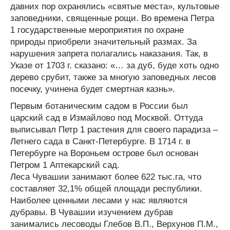
давних пор охранялись «святые места», культовые
заповедники, священные рощи. Во времена Петра
1 государственные мероприятия по охране
природы приобрели значительный размах. За
нарушения запрета полагались наказания. Так, в
Указе от 1703 г. сказано: «… за дуб, буде хоть одно
дерево срубит, также за многую заповедных лесов
посечку, учинена будет смертная казнь».
Первым ботаническим садом в России был
царский сад в Измайлово под Москвой. Оттуда
выписывал Петр 1 растения для своего парадиза –
Летнего сада в Санкт-Петербурге. В 1714 г. в
Петербурге на Вороньем острове был основан
Петром 1 Аптекарский сад.
Леса Чувашии занимают более 622 тыс.га, что
составляет 32,1% общей площади республики.
Наиболее ценными лесами у нас являются
дубравы. В Чувашии изучением дубрав
занимались лесоводы Глебов В.П., Верхунов П.М.,