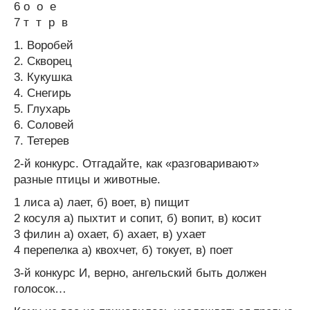
6 о о е
7 т т р в
1. Воробей
2. Скворец
3. Кукушка
4. Снегирь
5. Глухарь
6. Соловей
7. Тетерев
2-й конкурс. Отгадайте, как «разговаривают»
разные птицы и животные.
1 лиса а) лает, б) воет, в) пищит
2 косуля а) пыхтит и сопит, б) вопит, в) косит
3 филин а) охает, б) ахает, в) ухает
4 перепелка а) квохчет, б) токует, в) поет
3-й конкурс И, верно, ангельский быть должен
голосок…