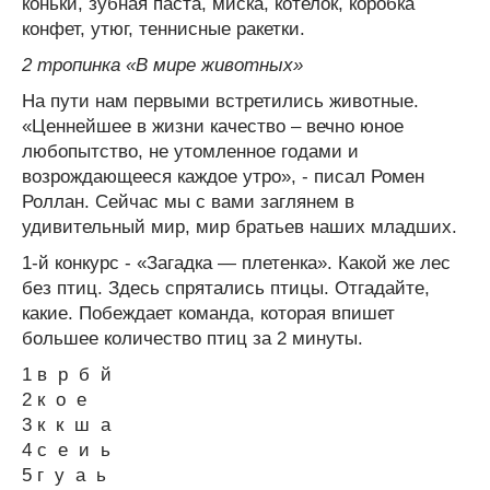
коньки, зубная паста, миска, котелок, коробка
конфет, утюг, теннисные ракетки.
2 тропинка «В мире животных»
На пути нам первыми встретились животные.
«Ценнейшее в жизни качество – вечно юное
любопытство, не утомленное годами и
возрождающееся каждое утро», - писал Ромен
Роллан. Сейчас мы с вами заглянем в
удивительный мир, мир братьев наших младших.
1-й конкурс - «Загадка — плетенка». Какой же лес
без птиц. Здесь спрятались птицы. Отгадайте,
какие. Побеждает команда, которая впишет
большее количество птиц за 2 минуты.
1 в р б й
2 к о е
3 к к ш а
4 с е и ь
5 г у а ь