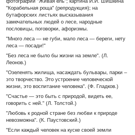
фотографий "Живая ель"; картина И.И. Шишкина
"Корабельная роща" (репродукция); на
бутафорских листьях высказывания
замечательных людей о лесе, народные
пословицы, поговорки, афоризмы.
"Много леса — не губи, мало леса — береги, нету
леса — посади!"
"Без леса не было бы жизни на земле". (Л.
Леонов.)
"Озеленять жилища, насаждать бульвары, парки –
это творчество. Это устроение человеческой
жизни, это воспитание человека". (Ф. Гладков.)
"Счастье — это быть с природой, видеть ее,
говорить с ней." (Л. Толстой.)
"Любовь к родной стране без любви к природе
невозможна". (К. Паустовский.)
"Если каждый человек на куске своей земли