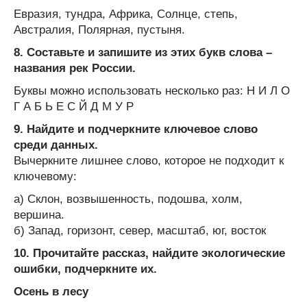
Евразия, тундра, Африка, Солнце, степь,
Австралия, Полярная, пустыня.
8. Составьте и запишите из этих букв слова –
названия рек России.
Буквы можно использовать несколько раз: Н И Л О
Г А Б Ь Е С Й Д М У Р
9. Найдите и подчеркните ключевое слово
среди данных.
Вычеркните лишнее слово, которое не подходит к
ключевому:
а) Склон, возвышенность, подошва, холм,
вершина.
б) Запад, горизонт, север, масштаб, юг, восток
10. Прочитайте рассказ, найдите экологические
ошибки, подчеркните их.
Осень в лесу