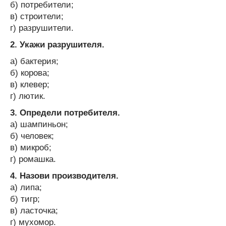
б) потребители;
в) строители;
г) разрушители.
2. Укажи разрушителя.
а) бактерия;
б) корова;
в) клевер;
г) лютик.
3. Определи потребителя.
а) шампиньон;
б) человек;
в) микроб;
г) ромашка.
4. Назови производителя.
а) липа;
б) тигр;
в) ласточка;
г) мухомор.