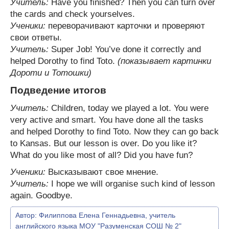
Учитель:
Have you finished? Then you can turn over
the cards and check yourselves.
Ученики:
переворачивают карточки и проверяют
свои ответы.
Учитель:
Super Job! You’ve done it correctly and
helped Dorothy to find Toto.
(показывает картинки
Дороти и Тотошки)
Подведение итогов
Учитель:
Children, today we played a lot. You were
very active and smart. You have done all the tasks
and helped Dorothy to find Toto. Now they can go back
to Kansas. But our lesson is over. Do you like it?
What do you like most of all? Did you have fun?
Ученики:
Высказывают свое мнение.
Учитель:
I hope we will organise such kind of lesson
again. Goodbye.
Автор:
Филиппова Елена Геннадьевна, учитель
английского языка МОУ "Разуменская СОШ № 2"