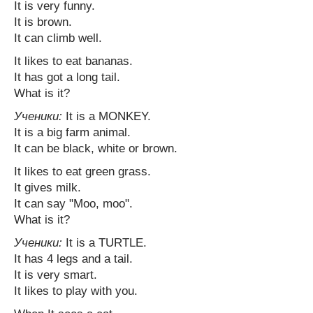
It is very funny.
It is brown.
It can climb well.
It likes to eat bananas.
It has got a long tail.
What is it?
Ученики:
It is a MONKEY.
It is a big farm animal.
It can be black, white or brown.
It likes to eat green grass.
It gives milk.
It can say "Moo, moo".
What is it?
Ученики:
It is a TURTLE.
It has 4 legs and a tail.
It is very smart.
It likes to play with you.