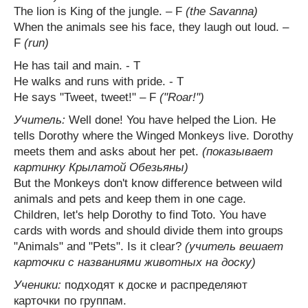
The lion is King of the jungle. – F
(the Savanna)
When the animals see his face, they laugh out loud. –
F
(run)
He has tail and main. - T
He walks and runs with pride. - T
He says "Tweet, tweet!" – F
("Roar!")
Учитель:
Well done! You have helped the Lion. He
tells Dorothy where the Winged Monkeys live. Dorothy
meets them and asks about her pet.
(показывает
картинку Крылатой Обезьяны)
But the Monkeys don't know difference between wild
animals and pets and keep them in one cage.
Children, let's help Dorothy to find Toto. You have
cards with words and should divide them into groups
"Animals" and "Pets". Is it clear?
(учитель вешает
карточки с названиями животных на доску)
Ученики:
подходят к доске и распределяют
карточки по группам.