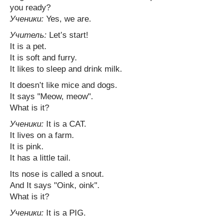
you ready?
Ученики:
Yes, we are.
Учитель:
Let’s start!
It is a pet.
It is soft and furry.
It likes to sleep and drink milk.
It doesn’t like mice and dogs.
It says "Meow, meow".
What is it?
Ученики:
It is a CAT.
It lives on a farm.
It is pink.
It has a little tail.
Its nose is called a snout.
And It says "Oink, oink".
What is it?
Ученики:
It is a PIG.