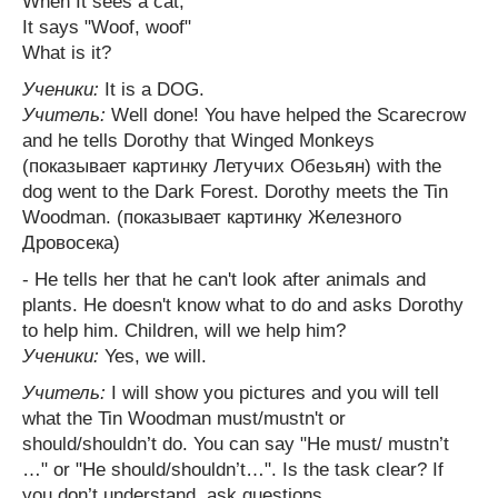
When It sees a cat,
It says "Woof, woof"
What is it?
Ученики:
It is a DOG.
Учитель:
Well done! You have helped the Scarecrow
and he tells Dorothy that Winged Monkeys
(показывает картинку Летучих Обезьян) with the
dog went to the Dark Forest. Dorothy meets the Tin
Woodman. (показывает картинку Железного
Дровосека)
- He tells her that he can't look after animals and
plants. He doesn't know what to do and asks Dorothy
to help him. Children, will we help him?
Ученики:
Yes, we will.
Учитель:
I will show you pictures and you will tell
what the Tin Woodman must/mustn't or
should/shouldn’t do. You can say "He must/ mustn’t
…" or "He should/shouldn’t…". Is the task clear? If
you don’t understand, ask questions.