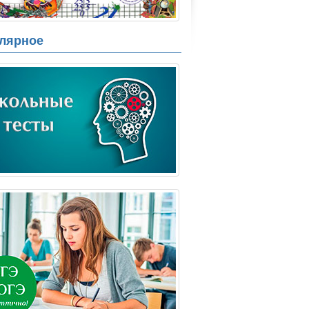
лярное