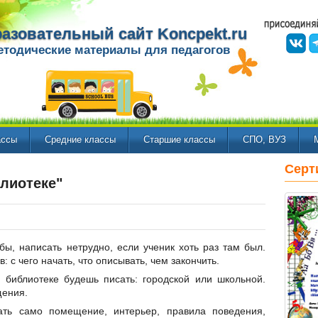
азовательный сайт Koncpekt.ru
етодические материалы для педагогов
ассы
Средние классы
Старшие классы
СПО, ВУЗ
Серт
блиотеке"
бы, написать нетрудно, если ученик хоть раз там был.
: с чего начать, что описывать, чем закончить.
 библиотеке будешь писать: городской или школьной.
щения.
ать само помещение, интерьер, правила поведения,