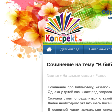
Обр
м
Детский сад
Начальные кл
Сочинение на тему "В би
Главная
»
Начальные классы
»
Разное
Сочинение про библиотеку, казалось 
Однако у детей возникает ряд вопросов
Сначала стоит определиться о какой
Далее необходимо указать цель посе
В основной части желательно опис