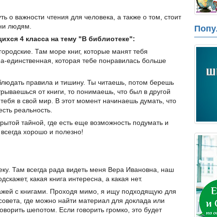
ь о важности чтения для человека, а также о том, стоит
ни людям.
Попу
хся 4 класса на тему "В библиотеке":
ородские. Там море книг, которые манят тебя
дна-единственная, которая тебе понравилась больше
блюдать правила и тишину. Ты читаешь, потом берешь
трываешься от книги, то понимаешь, что был в другой
 тебя в свой мир. В этот момент начинаешь думать, что
есть реальность.
крытой тайной, где есть еще возможность подумать и
– всегда хорошо и полезно!
у. Там всегда рада видеть меня Вера Ивановна, наш
скажет, какая книга интересна, а какая нет.
лажей с книгами. Проходя мимо, я ищу подходящую для
 совета, где можно найти материал для доклада или
говорить шепотом. Если говорить громко, это будет