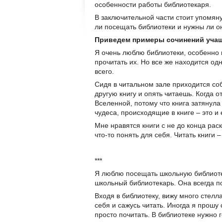
особенности работы библиотекаря.
В заключительной части стоит упомянут
ли посещать библиотеки и нужны ли о
Приведем примеры сочинений учащи
Я очень люблю библиотеки, особенно г
прочитать их. Но все же находится о
всего.
Сидя в читальном зале приходится со
другую книгу и опять читаешь. Когда о
Вселенной, потому что книга затянула
чудеса, происходящие в книге – это и 
Мне нравятся книги с не до конца рас
что-то понять для себя. Читать книги 
***
Я люблю посещать школьную библиотек
школьный библиотекарь. Она всегда под
Входя в библиотеку, вижу много стел
себя и сажусь читать. Иногда я прошу
просто почитать. В библиотеке нужно 