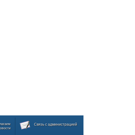
лагаем
Связь с администрацией
овости