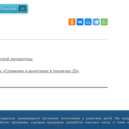
Скачали:
14
тской литературы
а «Сложение и вычитание в пределах 20»
 педагогов, занимающихся обучением, воспитанием и развитием детей. Мы пред
абочие программы, сценарии праздников, разработки классных часов, а также н