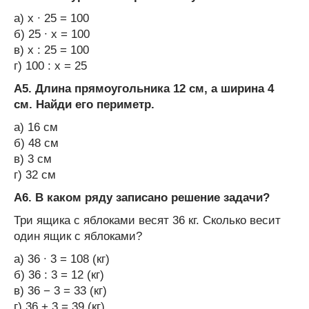
а) х ∙ 25 = 100
б) 25 ∙ х = 100
в) х : 25 = 100
г) 100 : х = 25
А5. Длина прямоугольника 12 см, а ширина 4
см. Найди его периметр.
а) 16 см
б) 48 см
в) 3 см
г) 32 см
А6. В каком ряду записано решение задачи?
Три ящика с яблоками весят 36 кг. Сколько весит
один ящик с яблоками?
а) 36 ∙ 3 = 108 (кг)
б) 36 : 3 = 12 (кг)
в) 36 − 3 = 33 (кг)
г) 36 + 3 = 39 (кг)