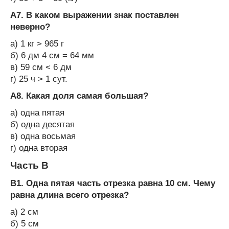
А7. В каком выражении знак поставлен
неверно?
а) 1 кг > 965 г
б) 6 дм 4 см = 64 мм
в) 59 см < 6 дм
г) 25 ч > 1 сут.
А8. Какая доля самая большая?
а) одна пятая
б) одна десятая
в) одна восьмая
г) одна вторая
Часть В
В1. Одна пятая часть отрезка равна 10 см. Чему
равна длина всего отрезка?
а) 2 см
б) 5 см