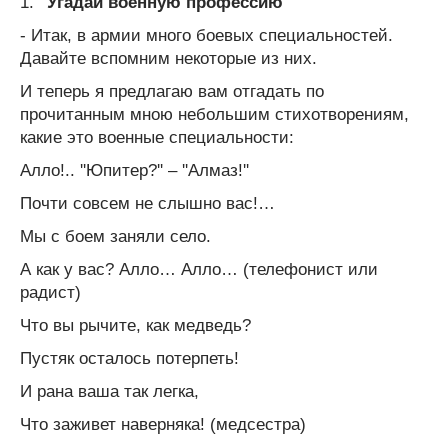
1.
''Угадай военную профессию''
- Итак, в армии много боевых специальностей.
Давайте вспомним некоторые из них.
И теперь я предлагаю вам отгадать по
прочитанным мною небольшим стихотворениям,
какие это военные специальности:
Алло!.. ''Юпитер?'' – ''Алмаз!''
Почти совсем не слышно вас!…
Мы с боем заняли село.
А как у вас? Алло… Алло… (телефонист или
радист)
Что вы рычите, как медведь?
Пустяк осталось потерпеть!
И рана ваша так легка,
Что заживет наверняка! (медсестра)