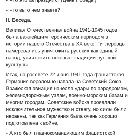
- Что это за праздник? (День Победы)
- Что вы о нем знаете?
II
. Беседа.
Великая Отечественная война 1941-1945 годов
была важнейшим героическим периодом в
истории нашего Отечества в XX веке. Гитлеровцы
намеревались уничтожить русских как единый
народ, уничтожить вековые традиции русской
культуры.
Итак, на рассвете 22 июня 1941 года фашистская
Германия вероломно напала на Советский Союз.
Вражеская авиация нанесла удары по аэродромам,
железнодорожным узлам, военно-морским базам и
многим городам. Советские войска проявляли
исключительное мужество и отвагу, но силы были
неравны, так как Германия была очень хорошо
подготовлена к войне.
- А кто был главнокомандующим фашистской