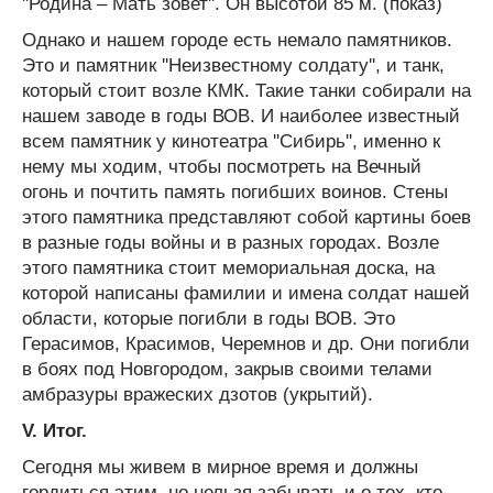
''Родина – Мать зовет''. Он высотой 85 м. (показ)
Однако и нашем городе есть немало памятников.
Это и памятник ''Неизвестному солдату'', и танк,
который стоит возле КМК. Такие танки собирали на
нашем заводе в годы ВОВ. И наиболее известный
всем памятник у кинотеатра ''Сибирь'', именно к
нему мы ходим, чтобы посмотреть на Вечный
огонь и почтить память погибших воинов. Стены
этого памятника представляют собой картины боев
в разные годы войны и в разных городах. Возле
этого памятника стоит мемориальная доска, на
которой написаны фамилии и имена солдат нашей
области, которые погибли в годы ВОВ. Это
Герасимов, Красимов, Черемнов и др. Они погибли
в боях под Новгородом, закрыв своими телами
амбразуры вражеских дзотов (укрытий).
V
. Итог.
Сегодня мы живем в мирное время и должны
гордиться этим, но нельзя забывать и о тех, кто