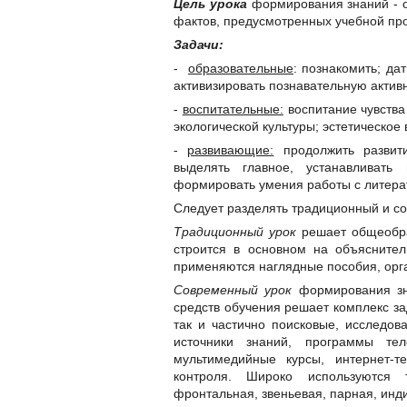
Цель урока
формирования знаний - о
фактов, предусмотренных учебной пр
Задачи:
-
образовательные
: познакомить; да
активизировать познавательную активн
-
воспитательные:
воспитание чувства
экологической культуры; эстетическое 
-
развивающие:
продолжить развити
выделять главное, устанавливать 
формировать умения работы с литерат
Следует разделять традиционный и с
Традиционный урок
решает общеобра
строится в основном на объясните
применяются наглядные пособия, орг
Современный урок
формирования зн
средств обучения решает комплекс за
так и частично поисковые, исследов
источники знаний, программы тел
мультимедийные курсы, интернет-т
контроля. Широко используются 
фронтальная, звеньевая, парная, инд