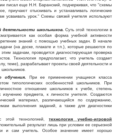
нии писал еще Н.Н. Баранский, подчеркивая, что "схемы
ое, приучают отыскивать и устанавливать логические
ам усваивать урок." Схемы связей учителя используют
й деятельности школьников.
Суть этой технологии в
ссматривается как особая форма учебной активности
бретение знаний с помощью учебных задач. В начале
адачи (на доске, плакате и т.п.), которые решаются по
но этим задачам, проводится диагностирующая проверка
стов. Технология предполагает, что учитель создает
елу, теме), разрабатывает проекты своей деятельности и
 школьников.
го обучения.
При ее применении учащиеся класса
том типологических особенностей школьников. При
ичностное отношение школьников к учебе, степень
к изучению предмета, к личности учителя. Создаются
тический материал, различающийся по содержанию,
емам выполнения заданий, а также для диагностики
с этой технологией,
технология учебно-игровой
ложительный результат лишь при условии ее серьезной
ики и сам учитель. Особое значение имеет хорошо