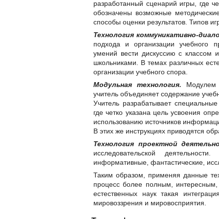
разработанный сценарий игры, где че
обозначены возможные методически
способы оценки результатов. Типов иг
Технология коммуникативно-диал
подхода и организации учебного п
умений вести дискуссию с классом и
школьниками. В темах различных ест
организации учебного спора.
Модульная технология.
Модулем н
учитель объединяет содержание учеб
Учитель разрабатывает специальные
где четко указана цель усвоения опр
использованию источников информаци
В этих же инструкциях приводятся об
Технология проектной деятельн
исследовательской деятельности
информативные, фантастические, иссл
Таким образом, применяя данные тех
процесс более полным, интересным
естественных наук такая интеграц
мировоззрения и мировосприятия.