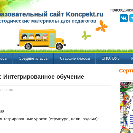
азовательный сайт Koncpekt.ru
етодические материалы для педагогов
ассы
Средние классы
Старшие классы
СПО, ВУЗ
Серт
: Интегрированное обучение
 опытом
ия;
тегрированных уроков (структура, цели, задачи):