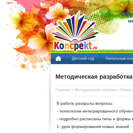
Обр
м
Детский сад
Начальные кл
Методическая разработка
Главная
»
Методическая копилка
»
Обмен
В работе раскрыты вопросы:
- технологии интегрированного обучен
- подробно расписаны типы и формы ин
1. урок формирования новых знаний