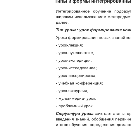
Типы и формы интегрированны
Интегрированное обучение подраз
широким использованием межпредмет
далее.
Тип урока: урок формирования нов
Уроки формирования новых знаний ко
- урок-лекция;
- урок-путешествие;
- урок-экспедиция;
- урок-исследование;
- урок-инсценировка;
- учебная конференция;
- урок-экскурсия;
- мультимедиа- урок;
- проблемный урок.
Структура урока
сочетает этапы: о
введения знаний, обобщения первичн
итогов обучения, определения домашн