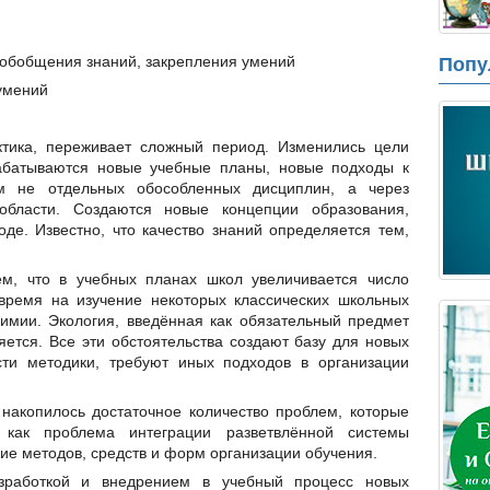
и обобщения знаний, закрепления умений
Попу
 умений
ктика, переживает сложный период. Изменились цели
рабатываются новые учебные планы, новые подходы к
м не отдельных обособленных дисциплин, а через
области. Создаются новые концепции образования,
де. Известно, что качество знаний определяется тем,
ем, что в учебных планах школ увеличивается число
время на изучение некоторых классических школьных
химии. Экология, введённая как обязательный предмет
ется. Все эти обстоятельства создают базу для новых
сти методики, требуют иных подходов в организации
накопилось достаточное количество проблем, которые
 как проблема интеграции разветвлённой системы
ие методов, средств и форм организации обучения.
зработкой и внедрением в учебный процесс новых