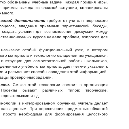
тко обозначены учебные задачи, каждая позиция игры,
е приемы выхода из сложной ситуации, спланированы
р много.
оговой деятельности
требует от учителя творческого
роцесса, владения приемами эвристической беседы,
 создать условия для возникновения дискуссии между
ественнонаучных курсов немало проблем, вопросов для
азывают особый функциональный узел, в котором
ного материала и технологию овладения им учащимися.
 инструкции для самостоятельной работы школьников,
еделенного учебного материала, дает четкие указания к
и и разъясняет способы овладения этой информацией.
разцы проверочных заданий.
ости.
Смысл этой технологии состоит в организации
. Проекты бывают различных типов: творческие,
едовательские и т.д.
нологии в интегрированном обучении, учитель делает
, насыщенным. При пересечении предметных областей
ия просто необходима для формирования целостного