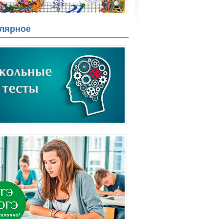
лярное