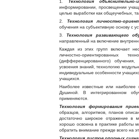
1.
Технология объяснительно-
информировании, просвещении учащи
целью выработки как общеучебных, та
2.
Технология личностно-ориен
обучения на субъективную основу с ус
3.
Технология развивающего об
направленный на включение внутренн
Каждая из этих групп включает нес
личностно-ориентированных тех
(дифференцированного) обучения, 
усвоения знаний, технологию модульно
индивидуальные особенности учащихс
учащихся.
Наиболее известные или наиболее 
Душиной. В интегрированном обу
применяются.
Технология формирования при
образцов, алгоритмов, планов описа
достаточно широкое отражение в м
хорошо освоена в практике работы 
обратить внимание прежде всего на эт
Технология листов опорных сигна