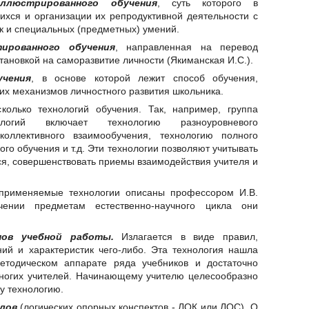
иллюстрированного обучения
, суть которого в
хся и организации их репродуктивной деятельности с
к и специальных (предметных) умений.
тированного обучения
, направленная на перевод
тановкой на саморазвитие личности (Якиманская И.С.).
учения
, в основе которой лежит способ обучения,
их механизмов личностного развития школьника.
колько технологий обучения. Так, например, группа
нологий включает технологию разноуровневого
коллективного взаимообучения, технологию полного
го обучения и т.д. Эти технологии позволяют учитывать
я, совершенствовать приемы взаимодействия учителя и
применяемые технологии описаны профессором И.В.
чении предметам естественно-научного цикла они
емов учебной работы.
Излагается в виде правил,
ний и характеристик чего-либо. Эта технология нашла
етодическом аппарате ряда учебников и достаточно
многих учителей. Начинающему учителю целесообразно
у технологию.
лов
(логических опорных конспектов - ЛОК или ЛОС). О