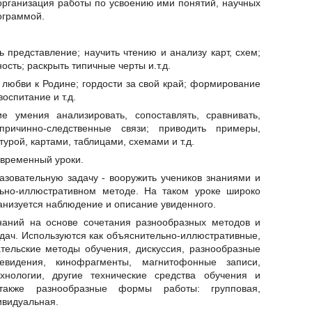
рганизация работы по усвоению ими понятий, научных
ограммой.
ть представление; научить чтению и анализу карт, схем;
ость; раскрыть типичные черты и.т.д.
 любви к Родине; гордости за свой край; формирование
воспитание и т.д.
е умения анализировать, сопоставлять, сравнивать,
причинно-следственные связи; приводить примеры,
урой, картами, таблицами, схемами и т.д.
овременный уроки.
зовательную задачу - вооружить учеников знаниями и
льно-иллюстративном методе. На таком уроке широко
анизуется наблюдение и описание увиденного.
аний на основе сочетания разнообразных методов и
дач. Используются как объяснительно-иллюстративные,
ательские методы обучения, дискуссия, разнообразные
евидения, кинофрагменты, магнитофонные записи,
ехнологии, другие технические средства обучения и
также разнообразные формы работы: групповая,
ивидуальная.