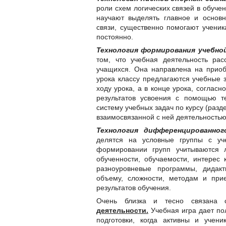
роли схем логических связей в обуче
научают выделять главное и основн
связи, существенно помогают ученик
постоянно.
Технология формирования учебно
том, что учебная деятельность ра
учащихся. Она направлена на прио
урока классу предлагаются учебные з
ходу урока, а в конце урока, соглас
результатов усвоения с помощью те
систему учебных задач по курсу (разд
взаимосвязанной с ней деятельностью
Технология дифференцированно
делятся на условные группы с уче
формировании групп учитываются л
обученности, обучаемости, интерес 
разноуровневые программы, дидак
объему, сложности, методам и при
результатов обучения.
Очень близка и тесно связана 
деятельности.
Учебная игра дает по
подготовки, когда активны и учен