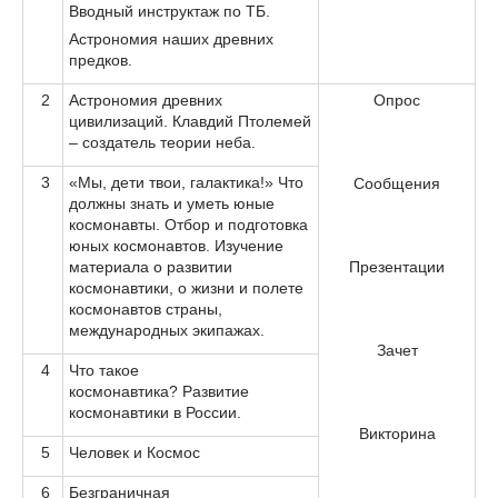
Вводный инструктаж по ТБ.
Астрономия наших древних
предков.
2
Астрономия древних
Опрос
цивилизаций. Клавдий Птолемей
– создатель теории неба.
3
«Мы, дети твои, галактика!» Что
Сообщения
должны знать и уметь юные
космонавты. Отбор и подготовка
юных космонавтов. Изучение
материала о развитии
Презентации
космонавтики, о жизни и полете
космонавтов страны,
международных экипажах.
Зачет
4
Что такое
космонавтика? Развитие
космонавтики в России.
Викторина
5
Человек и Космос
6
Безграничная