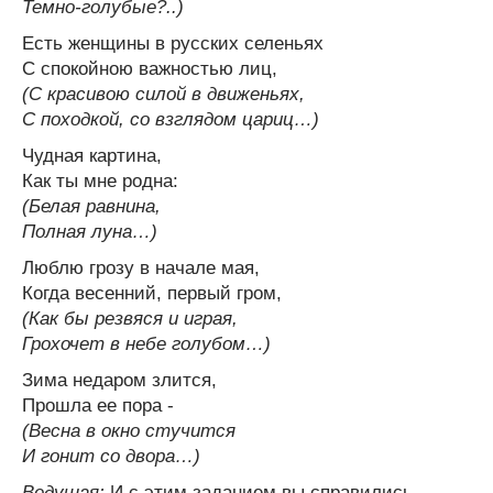
Темно-голубые?..)
Есть женщины в русских селеньях
С спокойною важностью лиц,
(С красивою силой в движеньях,
С походкой, со взглядом цариц…)
Чудная картина,
Как ты мне родна:
(Белая равнина,
Полная луна…)
Люблю грозу в начале мая,
Когда весенний, первый гром,
(Как бы резвяся и играя,
Грохочет в небе голубом…)
Зима недаром злится,
Прошла ее пора -
(Весна в окно стучится
И гонит со двора…)
Ведущая:
И с этим заданием вы справились