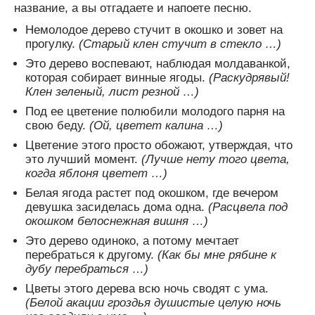
название, а вы отгадаете и напоете песню.
Немолодое дерево стучит в окошко и зовет на
прогулку.
(Старый клен стучит в стекло …)
Это дерево воспевают, наблюдая молдаванкой,
которая собирает винные ягоды.
(Раскудрявый!
Клен зеленый, лист резной …)
Под ее цветение полюбили молодого парня на
свою беду.
(Ой, цветет калина …)
Цветение этого просто обожают, утверждая, что
это лучший момент.
(Лучше нету того цвета,
когда яблоня цветет …)
Белая ягода растет под окошком, где вечером
девушка засиделась дома одна.
(Расцвела под
окошком белоснежная вишня …)
Это дерево одиноко, а потому мечтает
перебраться к другому.
(Как бы мне рябине к
дубу перебраться …)
Цветы этого дерева всю ночь сводят с ума.
(Белой акации гроздья душистые целую ночь