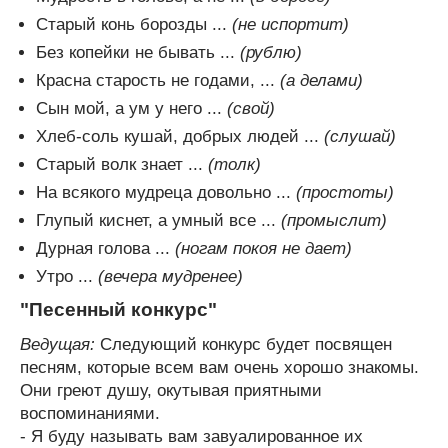
Старый конь борозды ...
(не испортит)
Без копейки не бывать ...
(рублю)
Красна старость не годами, ...
(а делами)
Сын мой, а ум у него ...
(свой)
Хлеб-соль кушай, добрых людей ...
(слушай)
Старый волк знает ...
(толк)
На всякого мудреца довольно ...
(простоты)
Глупый киснет, а умный все ...
(промыслит)
Дурная голова ...
(ногам покоя не дает)
Утро ...
(вечера мудренее)
"Песенный конкурс"
Ведущая:
Следующий конкурс будет посвящен
песням, которые всем вам очень хорошо знакомы.
Они греют душу, окутывая приятными
воспоминаниями.
- Я буду называть вам завуалированное их