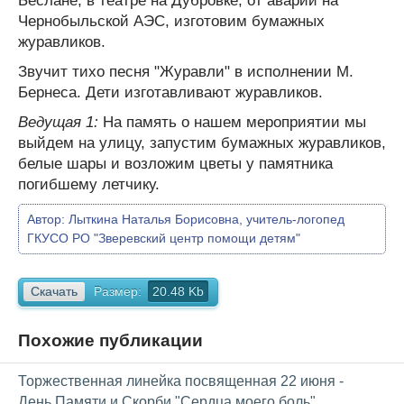
Беслане, в театре на Дубровке, от аварии на
Чернобыльской АЭС, изготовим бумажных
журавликов.
Звучит тихо песня "Журавли" в исполнении М.
Бернеса. Дети изготавливают журавликов.
Ведущая 1:
На память о нашем мероприятии мы
выйдем на улицу, запустим бумажных журавликов,
белые шары и возложим цветы у памятника
погибшему летчику.
Автор:
Лыткина Наталья Борисовна, учитель-логопед
ГКУСО РО "Зверевский центр помощи детям"
Скачать
Размер:
20.48 Kb
Похожие публикации
Торжественная линейка посвященная 22 июня -
День Памяти и Скорби "Сердца моего боль"