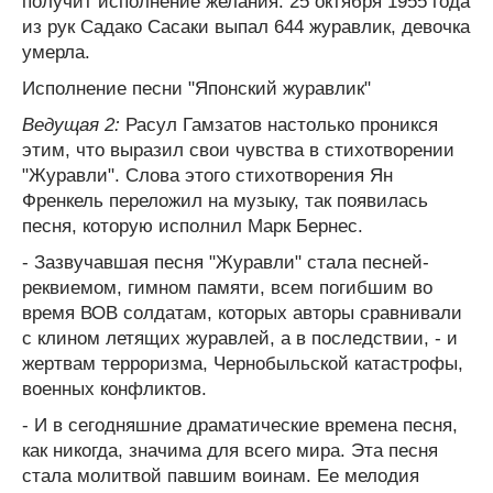
получит исполнение желания. 25 октября 1955 года
из рук Садако Сасаки выпал 644 журавлик, девочка
умерла.
Исполнение песни "Японский журавлик"
Ведущая 2:
Расул Гамзатов настолько проникся
этим, что выразил свои чувства в стихотворении
"Журавли". Слова этого стихотворения Ян
Френкель переложил на музыку, так появилась
песня, которую исполнил Марк Бернес.
- Зазвучавшая песня "Журавли" стала песней-
реквиемом, гимном памяти, всем погибшим во
время ВОВ солдатам, которых авторы сравнивали
с клином летящих журавлей, а в последствии, - и
жертвам терроризма, Чернобыльской катастрофы,
военных конфликтов.
- И в сегодняшние драматические времена песня,
как никогда, значима для всего мира. Эта песня
стала молитвой павшим воинам. Ее мелодия