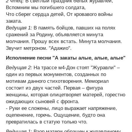
2 чтец:
В светлый праздник белых журавлей,
Вспомним мы погибшего солдата,
Что сберег сердца детей, От кровавого войны
заката.
Ведущая 1:
В память бойцов, павших на полях
сражений за Родину, объявляется минута
молчания. Прошу всех встать. Минута молчания.
Звучит метроном. "Адажио".
Исполнение песни "А закаты алые, алые, алые"
Ведущая 2:
На трассе м4-Дон стоят "Журавли" –
один из первых монументов, созданных по
мотивам данного стихотворения. Мемориал
состоит из двух частей. Первая – фигура
женщины, которая олицетворяет матерей, горестно
ожидающих сыновей с фронта.
- Руки ее сложены, лицо выражает напряжение,
оцепенение, горечь. Ощущение, будто она
превратилась в статую только что.
Ведущая 1:
Взор матери обращен к журавлиному