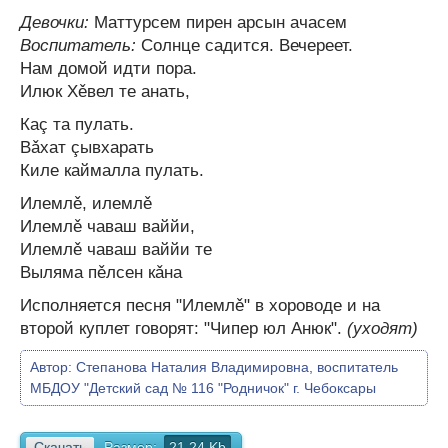
Девочки:
Маттурсем пирен арсын ачасем
Воспитатель:
Солнце садится. Вечереет.
Нам домой идти пора.
Илюк Хěвел те анать,
Каç та пулать.
Вǎхат çывхарать
Киле каймалла пулать.
Илемлě, илемлě
Илемлě чаваш ваййи,
Илемлě чаваш ваййи те
Выляма пěлсен кǎна
Исполняется песня "Илемлě" в хороводе и на
второй куплет говорят: "Чипер юл Анюк".
(уходят)
Автор:
Степанова Наталия Владимировна, воспитатель
МБДОУ "Детский сад № 116 "Родничок" г. Чебоксары
Скачать
Размер:
21.24 Kb