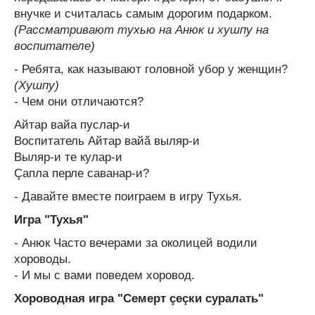
внучке и считалась самым дорогим подарком.
(Рассматривают тухью на Анюк и хушпу на
воспитателе)
- Ребята, как называют головной убор у женщин?
(Хушпу)
- Чем они отличаются?
Айтар вайа пуслар-и
Воспитатель Айтар вайǎ выляр-и
Выляр-и те кулар-и
Çапла перле саванар-и?
- Давайте вместе поиграем в игру Тухья.
Игра "Тухья"
- Анюк Часто вечерами за околицей водили
хороводы.
- И мы с вами поведем хоровод.
Хороводная игра "Семерт çеçки суралать"