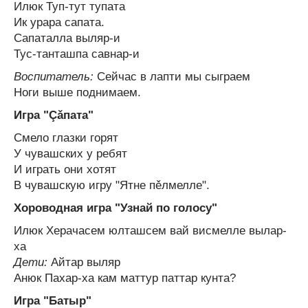
Илюк Туп-тут тупата
Ик урара сапата.
Сапаталла выляр-и
Тус-танташпа савнар-и
Воспитатель:
Сейчас в лапти мы сыграем
Ноги выше поднимаем.
Игра "Çǎпата"
Смело глазки горят
У чувашских у ребят
И играть они хотят
В чувашскую игру "Ятне пěлмелле".
Хороводная игра "Узнай по голосу"
Илюк Херачасем юлташсем вай висмелле вылар-
ха
Дети:
Айтар выляр
Анюк Пахар-ха кам маттур паттар кунта?
Игра "Батыр"