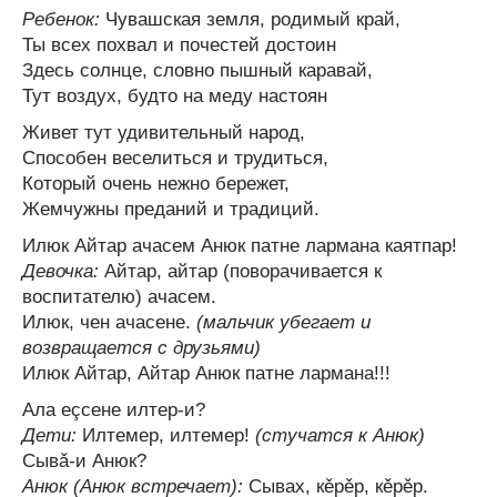
Ребенок:
Чувашская земля, родимый край,
Ты всех похвал и почестей достоин
Здесь солнце, словно пышный каравай,
Тут воздух, будто на меду настоян
Живет тут удивительный народ,
Способен веселиться и трудиться,
Который очень нежно бережет,
Жемчужны преданий и традиций.
Илюк Айтар ачасем Анюк патне лармана каятпар!
Девочка:
Айтар, айтар (поворачивается к
воспитателю) ачасем.
Илюк, чен ачасене.
(мальчик убегает и
возвращается с друзьями)
Илюк Айтар, Айтар Анюк патне лармана!!!
Ала еçсене илтер-и?
Дети:
Илтемер, илтемер!
(стучатся к Анюк)
Сывǎ-и Анюк?
Анюк (Анюк встречает):
Сывах, кěрěр, кěрěр.