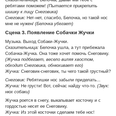
ребятами поможем!
(Пытается прикрепить
шишку к лицу Снеговика)
Снеговик:
Нет-нет, спасибо, Белочка, но такой нос
мне не нужен/
(Белочка убегает)
Сцена 3. Появление Собачки Жучки
Музыка. Выход Собаки-Жучки.
Сказительница:
Белочка ушла, а тут прибежала
Собачка-Жучка. Она тоже хочет помочь Снеговику.
(Жучка подбегает, весело виляя хвостом,
обходит Снеговика, обнюхивает его)
Жучка:
Снеговик-снеговик, ты чего такой грустный?
Снеговик:
Ребятишки нос забыли приделать...
Жучка:
Не грусти! Вот, сейчас найду что-то.
(Звук:
нюх собаки)
Жучка роется в снегу, выкапывает косточку и с
гордостью несет ее Снеговику.
Жучка:
Из этой косточки сделаем тебе нос!