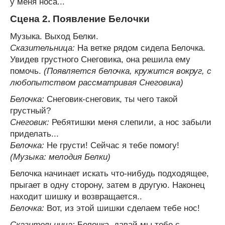
у меня носа...
Сцена 2. Появление Белочки
Музыка. Выход Белки.
Сказительница:
На ветке рядом сидела Белочка.
Увидев грустного Снеговика, она решила ему
помочь.
(Появляется белочка, кружится вокруг, с
любопытством рассматривая Снеговика)
Белочка:
Снеговик-снеговик, ты чего такой
грустный?
Снеговик:
Ребятишки меня слепили, а нос забыли
приделать...
Белочка:
Не грусти! Сейчас я тебе помогу!
(Музыка: мелодия Белки)
Белочка начинает искать что-нибудь подходящее,
прыгает в одну сторону, затем в другую. Наконец
находит шишку и возвращается..
Белочка:
Вот, из этой шишки сделаем тебе нос!
Сказительница:
Белочка, давай мы тебе с