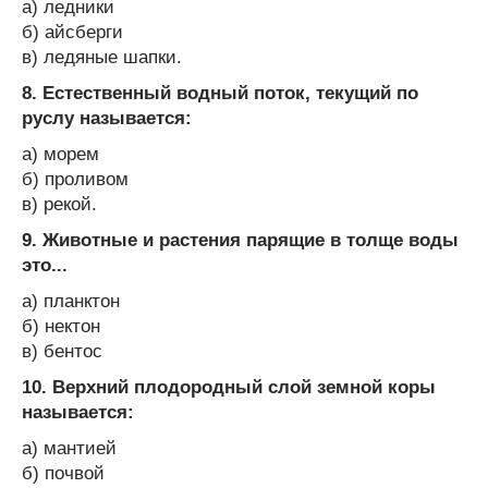
а) ледники
б) айсберги
в) ледяные шапки.
8. Естественный водный поток, текущий по
руслу называется:
а) морем
б) проливом
в) рекой.
9. Животные и растения парящие в толще воды
это...
а) планктон
б) нектон
в) бентос
10. Верхний плодородный слой земной коры
называется:
а) мантией
б) почвой