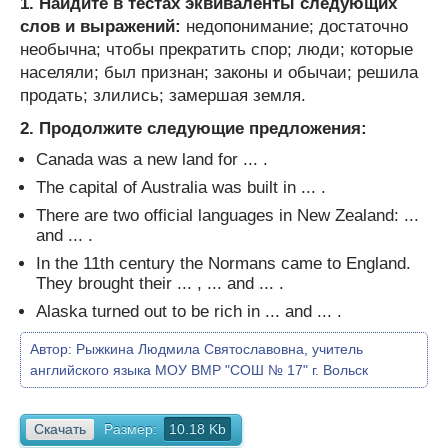
1. Найдите в тестах эквиваленты следующих
слов и выражений:
недопонимание; достаточно
необычна; чтобы прекратить спор; люди; которые
населяли; был признан; законы и обычаи; решила
продать; злились; замершая земля.
2. Продолжите следующие предложения:
Canada was a new land for ... .
The capital of Australia was built in ... .
There are two official languages in New Zealand: ...
and ... .
In the 11th century the Normans came to England.
They brought their ... , ... and ... .
Alaska turned out to be rich in ... and ... .
Автор:
Рыжкина Людмила Святославовна, учитель
английского языка МОУ ВМР "СОШ № 17" г. Вольск
Скачать
Размер:
10.18 Kb