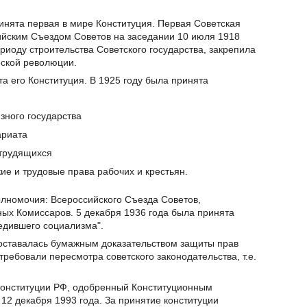
инята первая в мире Конституция. Первая Советская
ийским Съездом Советов на заседании 10 июля 1918
риоду строительства Советского государства, закрепила
еской революции.
а его Конституция. В 1925 году была принята
зного государства
ариата
 трудящихся
е и трудовые права рабочих и крестьян.
олномочия: Всероссийского Съезда Советов,
ых Комиссаров. 5 декабря 1936 года была принята
едившего социализма".
 оставалась бумажным доказательством защиты прав
требовали пересмотра советского законодательства, т.е.
Конституции РФ, одобренный Конституционным
12 декабря 1993 года. За принятие конституции