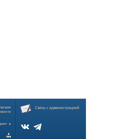
лагаем
Связь с администрацией
овости
рнет и