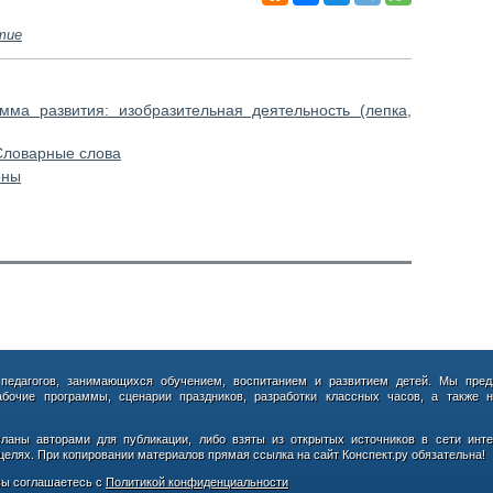
тие
ма развития: изобразительная деятельность (лепка,
 Словарные слова
оны
 педагогов, занимающихся обучением, воспитанием и развитием детей. Мы пред
абочие программы, сценарии праздников, разработки классных часов, а также н
сланы авторами для публикации, либо взяты из открытых источников в сети инте
елях. При копировании материалов прямая ссылка на сайт Конспект.ру обязательна!
ы соглашаетесь с
Политикой конфиденциальности