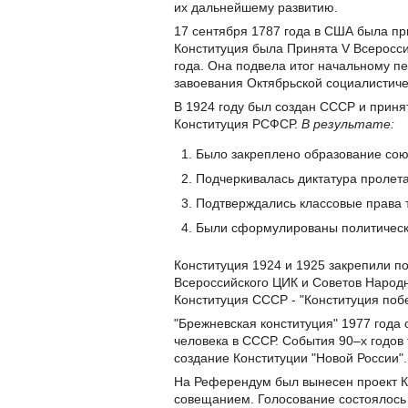
их дальнейшему развитию.
17 сентября 1787 года в США была пр
Конституция была Принята V Всеросс
года. Она подвела итог начальному пе
завоевания Октябрьской социалистич
В 1924 году был создан СССР и принят
Конституция РСФСР.
В результате:
Было закреплено образование сою
Подчеркивалась диктатура пролет
Подтверждались классовые права
Были сформулированы политически
Конституция 1924 и 1925 закрепили п
Всероссийского ЦИК и Советов Народн
Конституция СССР - "Конституция поб
"Брежневская конституция" 1977 года
человека в СССР. События 90–х годов 
создание Конституции "Новой России".
На Референдум был вынесен проект 
совещанием. Голосование состоялось 