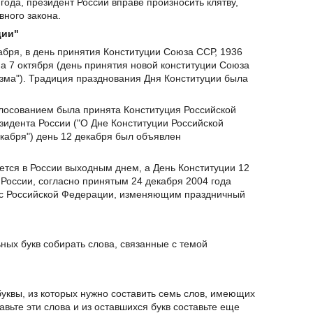
 года, президент России вправе произносить клятву,
вного закона.
ции"
абря, в день принятия Конституции Союза ССР, 1936
на 7 октября (день принятия новой конституции Союза
изма"). Традиция празднования Дня Конституции была
олосованием была принята Конституция Российской
зидента России ("О Дне Конституции Российской
кабря") день 12 декабря был объявлен
яется в России выходным днем, а День Конституции 12
России, согласно принятым 24 декабря 2004 года
кс Российской Федерации, изменяющим праздничный
ых букв собирать слова, связанные с темой
уквы, из которых нужно составить семь слов, имеющих
авьте эти слова и из оставшихся букв составьте еще