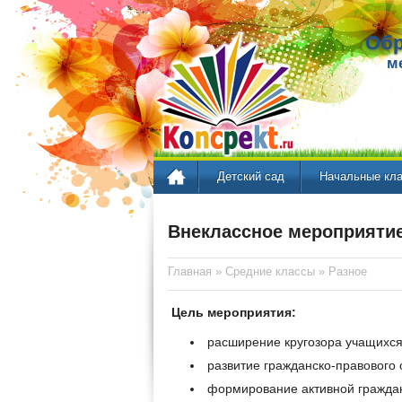
Обр
м
Детский сад
Начальные кл
Внеклассное мероприятие
Главная
»
Средние классы
»
Разное
Цель мероприятия:
расширение кругозора учащихся
развитие гражданско-правового
формирование активной граждан