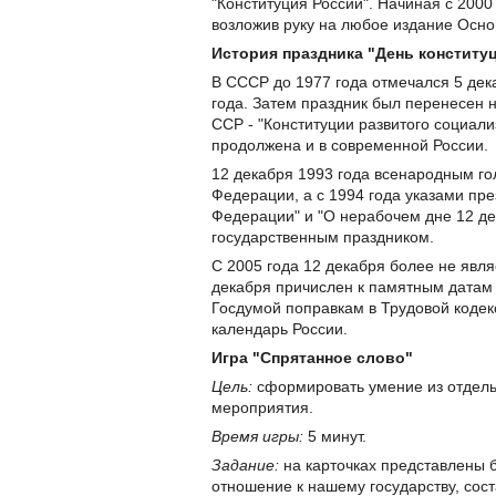
"Конституция России". Начиная с 2000
возложив руку на любое издание Осно
История праздника "День конститу
В СССР до 1977 года отмечался 5 дек
года. Затем праздник был перенесен 
ССР - "Конституции развитого социал
продолжена и в современной России.
12 декабря 1993 года всенародным г
Федерации, а с 1994 года указами пре
Федерации" и "О нерабочем дне 12 де
государственным праздником.
С 2005 года 12 декабря более не явл
декабря причислен к памятным датам 
Госдумой поправкам в Трудовой коде
календарь России.
Игра "Спрятанное слово"
Цель:
сформировать умение из отдельн
мероприятия.
Время игры:
5 минут.
Задание:
на карточках представлены б
отношение к нашему государству, сост