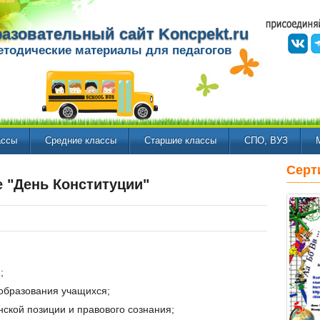
азовательный сайт Koncpekt.ru
етодические материалы для педагогов
ассы
Средние классы
Старшие классы
СПО, ВУЗ
Серт
 "День Конституции"
;
 образования учащихся;
ской позиции и правового сознания;