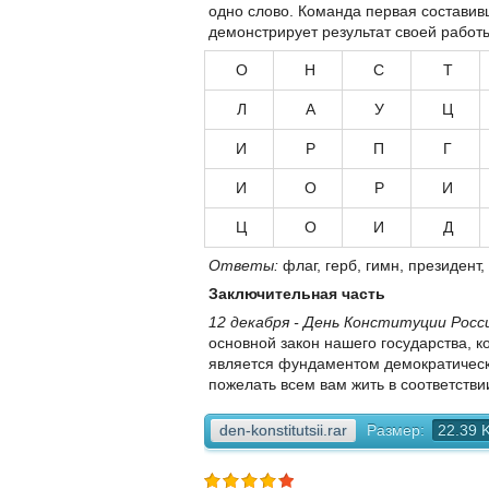
одно слово. Команда первая составивш
демонстрирует результат своей работ
О
Н
С
Т
Л
А
У
Ц
И
Р
П
Г
И
О
Р
И
Ц
О
И
Д
Ответы:
флаг, герб, гимн, президент,
Заключительная часть
12 декабря - День Конституции Росс
основной закон нашего государства, 
является фундаментом демократическо
пожелать всем вам жить в соответствии
den-konstitutsii.rar
Размер:
22.39 