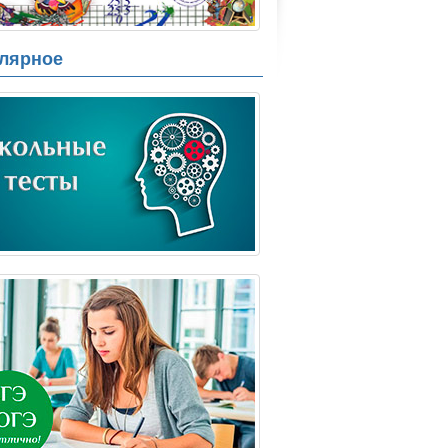
лярное