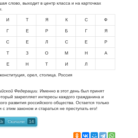
ая слово, выходит в центр класса и на карточках
ы.
И
Т
Я
К
С
Ф
Г
Е
Р
Б
Г
Я
С
Е
Л
С
Е
Р
Т
З
О
М
Н
А
Е
Н
Т
И
Л
 конституция, орел, столица. Россия
ийской Федерации.
Именно в этот день был принят
который закрепляет интересы каждого гражданина и
го развития российского общества. Остается только
 с этим законом и стараться не преступать его!
Kb
Скачали:
14