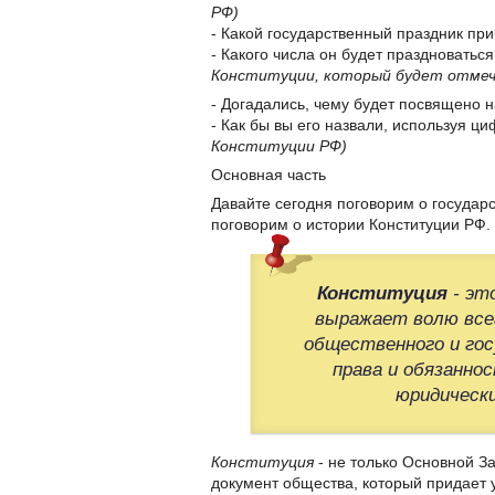
РФ)
- Какой государственный праздник при
- Какого числа он будет праздноватьс
Конституции, который будет отмеч
- Догадались, чему будет посвящено
- Как бы вы его назвали, используя ц
Конституции РФ)
Основная часть
Давайте сегодня поговорим о государс
поговорим о истории Конституции РФ
Конституция
- эт
выражает волю всег
общественного и гос
права и обязанно
юридически
Конституция
- не только Основной За
документ общества, который придает