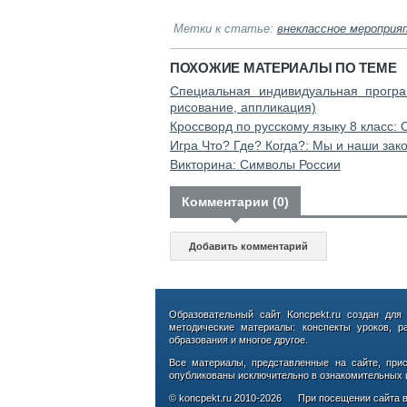
Метки к статье:
внеклассное мероприя
ПОХОЖИЕ МАТЕРИАЛЫ ПО ТЕМЕ
Специальная индивидуальная програм
рисование, аппликация)
Кроссворд по русскому языку 8 класс:
Игра Что? Где? Когда?: Мы и наши зак
Викторина: Символы России
Комментарии (0)
Добавить комментарий
Образовательный сайт Koncpekt.ru создан для
методические материалы: конспекты уроков, р
образования и многое другое.
Все материалы, представленные на сайте, при
опубликованы исключительно в ознакомительных ц
© koncpekt.ru
2010-2026
При посещении сайта в