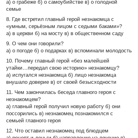
а) о грабеже б) о самоубийстве в) о голодной
семье
8. Где встретил главный герой незнакомца с
«умным, серьёзным лицом с седыми баками»?
а) в церкви б) на мосту в) в общественном саду
9. О чем они говорили?
а) о погоде б) о подарках в) вспоминали молодость
10. Почему главный герой «без малейшей
утайки…передал свою историю» незнакомцу?
а) испугался незнакомца б) лицо незнакомца
внушало доверие в) от своей безысходности
11. Чем закончилась беседа главного героя с
незнакомцем?
а) главный герой получил новую работу б) они
поссорились в) незнакомец познакомился с
семьей главного героя
12. Что оставил незнакомец под блюдцем
а) рецепт и деньги б) направление на лечение в)