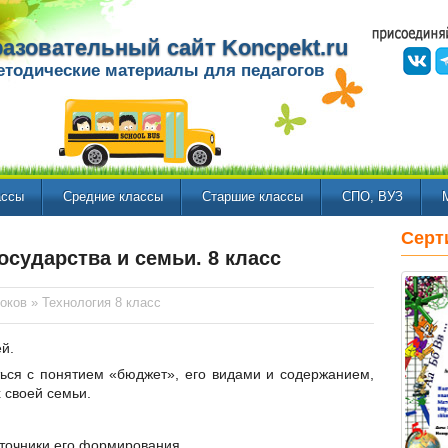
азовательный сайт Koncpekt.ru
етодические материалы для педагогов
ассы
Средние классы
Старшие классы
СПО, ВУЗ
Серт
осударства и семьи. 8 класс
оков
»
Технология 8 класс
й.
ься с понятием «бюджет», его видами и содержанием,
 своей семьи.
сточники его формирования.