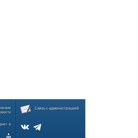
лагаем
Связь с администрацией
овости
рнет и