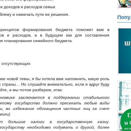
и доходов и расходов семьи.
облему и намечать пути ее решения.
Попу
принципов формирования бюджета поможет вам в
дов и расходов, а в будущем как для составления
ля планирования семейного бюджета.
и отсутствующих
ию новой темы, я бы хотела вам напомнить, какую роль
й страны… Но слушайте внимательно, если я вдруг буду
йте, а мы потом разберем, итак:
ономике заключается в поддержании стабильного
оэтому государство должно пресекать любые виды
и, во избежание обогащения частных лиц за счет
мики)
т большие налоги в государственную казну.
государству необходимо подумать о другой, более