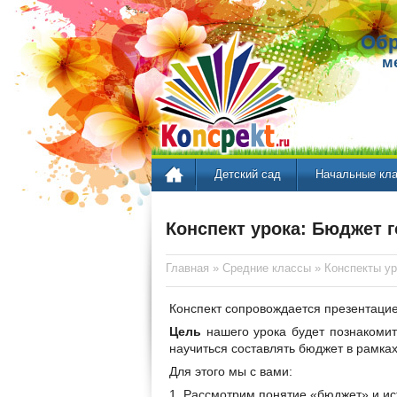
Обр
м
Детский сад
Начальные кл
Конспект урока: Бюджет г
Главная
»
Средние классы
»
Конспекты ур
Конспект сопровождается презентацие
Цель
нашего урока будет познакомит
научиться составлять бюджет в рамках
Для этого мы с вами:
1. Рассмотрим понятие «бюджет» и и