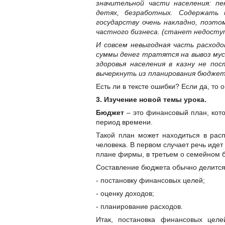
значительной части населения: пе
детях, безработных. Содержать 
государству очень накладно, поэт
частного бизнеса. (станет недосту
И совсем невыгодная часть расход
суммы денег тратятся на вывоз мусо
здоровья населения в казну не по
вычеркнуть из планирования бюджета
Есть ли в тексте ошибки? Если да, то о
3. Изучение новой темы урока.
Бюджет
– это финансовый план, кот
период времени.
Такой план может находиться в рас
человека. В первом случает речь иде
плане фирмы, в третьем о семейном 
Составление бюджета обычно делится 
- постановку финансовых целей;
- оценку доходов;
- планирование расходов.
Итак, постановка финансовых целе