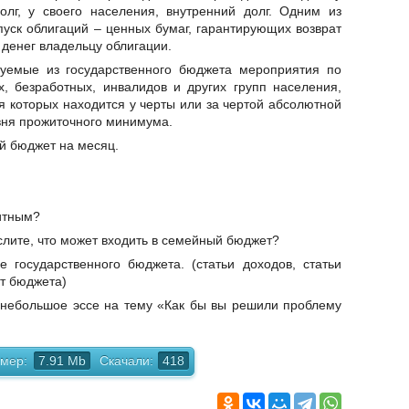
олг, у своего населения, внутренний долг. Одним из
уск облигаций – ценных бумаг, гарантирующих возврат
денег владельцу облигации.
емые из государственного бюджета мероприятия по
, безработных, инвалидов и других групп населения,
 которых находится у черты или за чертой абсолютной
овня прожиточного минимума.
й бюджет на месяц.
итным?
лите, что может входить в семейный бюджет?
 государственного бюджета. (статьи доходов, статьи
т бюджета)
 небольшое эссе на тему «Как бы вы решили проблему
мер:
7.91 Mb
Скачали:
418