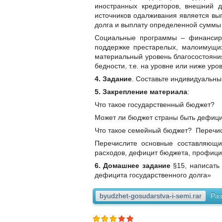
иностранных кредиторов, внешний д
источников одалживания является вып
долга и выплату определенной суммы 
Социальные программы – финансиру
поддержке престарелых, малоимущих
материальный уровень благосостояния
бедности, т.е. на уровне или ниже ур
4. Задание
. Составьте индивидуальны
5. Закрепление материала
:
Что такое государственный бюджет?
Может ли бюджет страны быть дефиц
Что такое семейный бюджет? Перечис
Перечислите основные составляющие
расходов, дефицит бюджета, профици
6. Домашнее задание
§15, написать
дефицита государственного долга»
byudzhet-gosudarstva-i-semi.rar
Раз