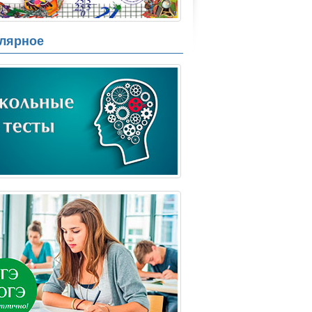
лярное