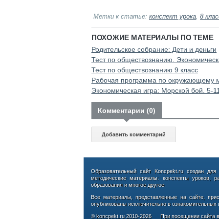
Метки к статье:
конспект урока
,
8 клас
ПОХОЖИЕ МАТЕРИАЛЫ ПО ТЕМЕ
Родительское собрание: Дети и деньги
Тест по обществознанию. Экономическа
Тест по обществознанию 9 класс
Рабочая программа по окружающему ми
Экономическая игра: Морской бой. 5-1
Комментарии (0)
Добавить комментарий
Образовательный сайт Koncpekt.ru создан для
методические материалы: конспекты уроков, р
образования и многое другое.
Все материалы, представленные на сайте, при
опубликованы исключительно в ознакомительных ц
© koncpekt.ru
2010-2026
При посещении сайта в